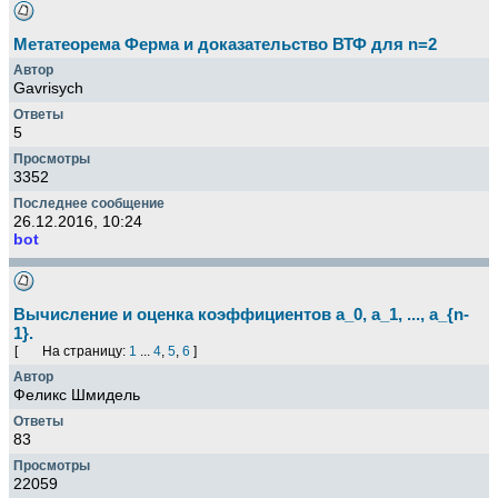
Метатеорема Ферма и доказательство ВТФ для n=2
Gavrisych
5
3352
26.12.2016, 10:24
bot
Вычисление и оценка коэффициентов a_0, a_1, ..., a_{n-
1}.
[
На страницу:
1
...
4
,
5
,
6
]
Феликс Шмидель
83
22059