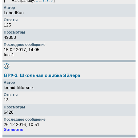
[
На страницу:
1
...
7
,
8
,
9
]
LebedKun
125
49353
15.02.2017, 14:05
Iosif1
ВТФ-3. Школьная ошибка Эйлера
leonid filiforsnik
13
6428
26.12.2016, 10:51
Someone