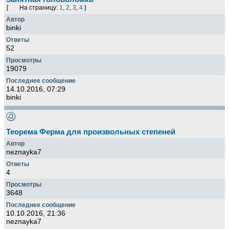
[
На страницу:
1
,
2
,
3
,
4
]
binki
52
19079
14.10.2016, 07:29
binki
Теорема Ферма для произвольных степеней
neznayka7
4
3648
10.10.2016, 21:36
neznayka7