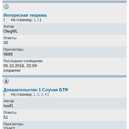
Интересная теорема
[
На страницу:
1
,
2
]
OlegML
20
9689
05.10.2016, 22:09
cmpamer
Доказательство 1 Случая БТФ
[
На страницу:
1
,
2
,
3
,
4
]
Iosif1
51
22467