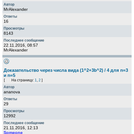
MrAlexander
16
8143
22.11.2016, 08:57
MrAlexander
Доказательство через числа вида (1^2+3b^2) / 4 для n=3
и n=5
[
На страницу:
1
,
2
]
ananova
29
12992
21.11.2016, 12:13
Someone