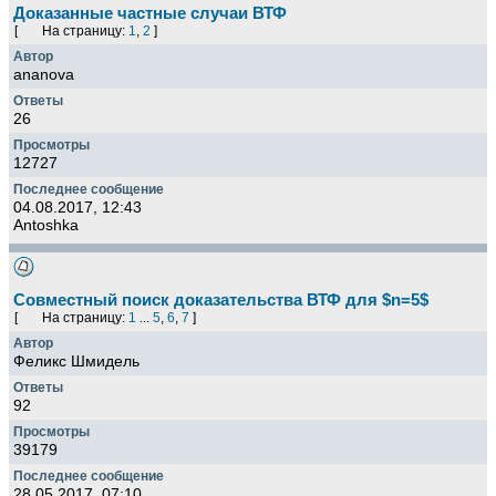
Доказанные частные случаи ВТФ
[
На страницу:
1
,
2
]
ananova
26
12727
04.08.2017, 12:43
Antoshka
Совместный поиск доказательства ВТФ для $n=5$
[
На страницу:
1
...
5
,
6
,
7
]
Феликс Шмидель
92
39179
28.05.2017, 07:10