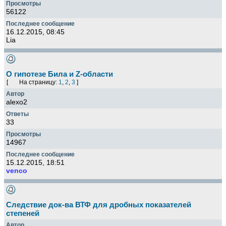
56122
16.12.2015, 08:45
Lia
О гипотезе Била и Z-области
[
На страницу:
1
,
2
,
3
]
alexo2
33
14967
15.12.2015, 18:51
venco
Следствие док-ва ВТФ для дробных показателей
степеней