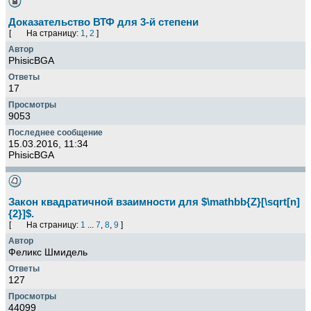
Доказательство ВТФ для 3-й степени
[
На страницу:
1
,
2
]
PhisicBGA
17
9053
15.03.2016, 11:34
PhisicBGA
Закон квадратичной взаимности для $\mathbb{Z}[\sqrt[n]
{2}]$.
[
На страницу:
1
...
7
,
8
,
9
]
Феликс Шмидель
127
44099