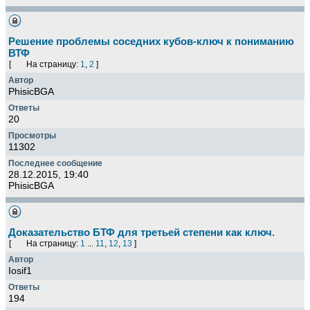
Решение проблемы соседних кубов-ключ к пониманию
ВТФ
[
На страницу:
1
,
2
]
PhisicBGA
20
11302
28.12.2015, 19:40
PhisicBGA
Доказательство БТФ для третьей степени как ключ.
[
На страницу:
1
...
11
,
12
,
13
]
Iosif1
194