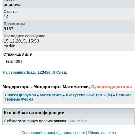
ananova
14
9157
15.12.2015, 15:53
Yarkin
Страница
3
из
9
[ Тем: 438 ]
На страницу
Пред.
1
2
3
4
5
6
...
9
След.
Модераторы:
Модераторы Математики
,
Супермодераторы
Список форумов
»
Математика
»
Дискуссионные темы (М)
»
Великая
теорема Ферма
Кто сейчас на конференции
Сейчас этот форум просматривают:
ClaudeBot
Соглашение о конфиденциальности
|
Общие правила