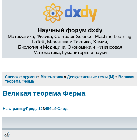
Научный форум dxdy
Математика, Физика, Computer Science, Machine Learning,
LaTeX, Механика и Техника, Химия,
Биология и Медицина, Экономика и Финансовая
Математика, Гуманитарные науки
Список форумов
»
Математика
»
Дискуссионные темы (М)
»
Великая
теорема Ферма
Великая теорема Ферма
На страницу
Пред.
1
2
3
4
5
6
...
9
След.