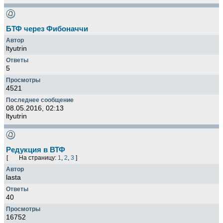
БТФ через Фибоначчи
ltyutrin
5
4521
08.05.2016, 02:13
ltyutrin
Редукция в ВТФ
[
На страницу:
1
,
2
,
3
]
lasta
40
16752