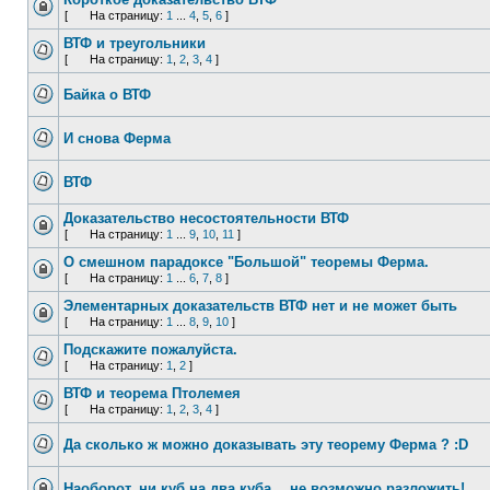
[
На страницу:
1
...
4
,
5
,
6
]
ВТФ и треугольники
[
На страницу:
1
,
2
,
3
,
4
]
Байка о ВТФ
И снова Ферма
ВТФ
Доказательство несостоятельности ВТФ
[
На страницу:
1
...
9
,
10
,
11
]
О смешном парадоксе "Большой" теоремы Ферма.
[
На страницу:
1
...
6
,
7
,
8
]
Элементарных доказательств ВТФ нет и не может быть
[
На страницу:
1
...
8
,
9
,
10
]
Подскажите пожалуйста.
[
На страницу:
1
,
2
]
ВТФ и теорема Птолемея
[
На страницу:
1
,
2
,
3
,
4
]
Да сколько ж можно доказывать эту теорему Ферма ? :D
Наоборот, ни куб на два куба …не возможно разложить!