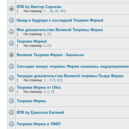
ВТФ by Виктор Сорокин
[
На страницу:
1
...
41
,
42
,
43
]
Назад в будущее к последней Теореме Ферма!
Мое доказательство Великой Теоремы Ферма
[
На страницу:
1
,
2
]
Теорема Ферма!
[
На страницу:
1
,
2
]
Великая Теорема Ферма - банально
Сенсация вокруг теоремы Ферма оказалась недоразумени
Творцам доказательства Великой теоремы Пьера Ферма
[
На страницу:
1
...
8
,
9
,
10
]
Теорема Ферма от Ultra
[
На страницу:
1
,
2
,
3
]
Теорема Ферма
ВТФ by Ермолов Евгений
Теорема Ферма и ТФКП