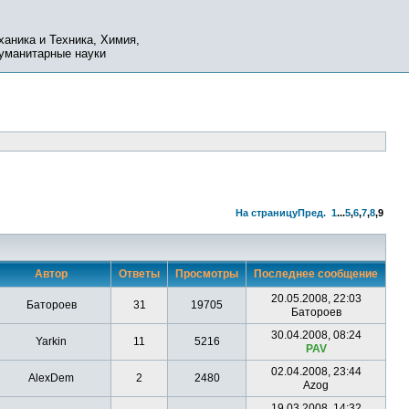
ханика и Техника, Химия,
Гуманитарные науки
На страницу
Пред.
1
...
5
,
6
,
7
,
8
,
9
Автор
Ответы
Просмотры
Последнее сообщение
20.05.2008, 22:03
Батороев
31
19705
Батороев
30.04.2008, 08:24
Yarkin
11
5216
PAV
02.04.2008, 23:44
AlexDem
2
2480
Azog
19.03.2008, 14:32