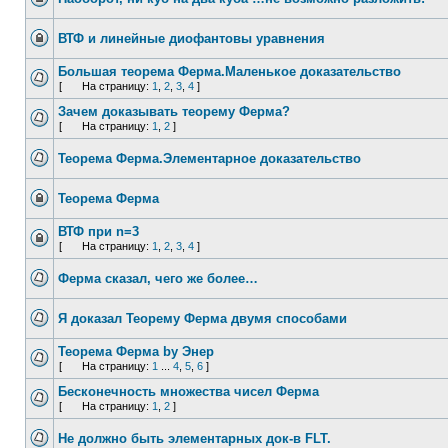
ВТФ и линейные диофантовы уравнения
Большая теорема Ферма.Маленькое доказательство
[
На страницу:
1
,
2
,
3
,
4
]
Зачем доказывать теорему Ферма?
[
На страницу:
1
,
2
]
Теорема Ферма.Элементарное доказательство
Теорема Ферма
ВТФ при n=3
[
На страницу:
1
,
2
,
3
,
4
]
Ферма сказал, чего же более…
Я доказал Теорему Ферма двумя способами
Теорема Ферма by Энер
[
На страницу:
1
...
4
,
5
,
6
]
Бесконечность множества чисел Ферма
[
На страницу:
1
,
2
]
Не должно быть элементарных док-в FLT.