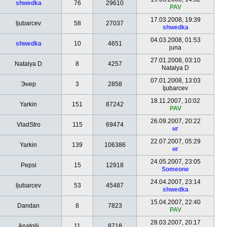
shwedka
76
29610
PAV
17.03.2008, 19:39
ljubarcev
58
27037
shwedka
04.03.2008, 01:53
shwedka
10
4651
juna
27.01.2008, 03:10
Natalya D
8
4257
Natalya D
07.01.2008, 13:03
Энер
3
2858
ljubarcev
18.11.2007, 10:02
Yarkin
151
87242
PAV
26.09.2007, 20:22
VladStro
115
69474
нг
22.07.2007, 05:29
Yarkin
139
106386
нг
24.05.2007, 23:05
Pepsi
15
12918
Someone
24.04.2007, 23:14
ljubarcev
53
45487
shwedka
15.04.2007, 22:40
Dandan
8
7823
PAV
28.03.2007, 20:17
Anatolii
11
8718