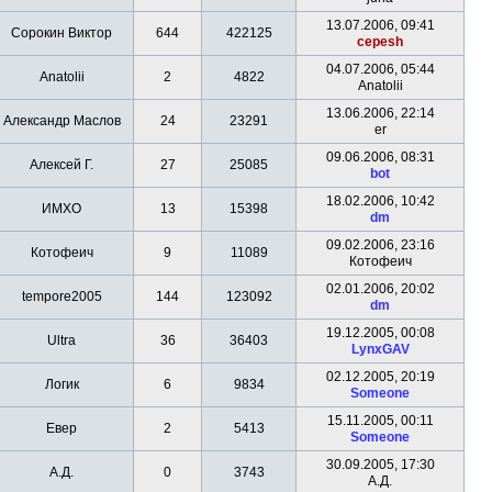
13.07.2006, 09:41
Сорокин Виктор
644
422125
cepesh
04.07.2006, 05:44
Anatolii
2
4822
Anatolii
13.06.2006, 22:14
Александр Маслов
24
23291
er
09.06.2006, 08:31
Алексей Г.
27
25085
bot
18.02.2006, 10:42
ИМХО
13
15398
dm
09.02.2006, 23:16
Котофеич
9
11089
Котофеич
02.01.2006, 20:02
tempore2005
144
123092
dm
19.12.2005, 00:08
Ultra
36
36403
LynxGAV
02.12.2005, 20:19
Логик
6
9834
Someone
15.11.2005, 00:11
Евер
2
5413
Someone
30.09.2005, 17:30
A.Д.
0
3743
A.Д.