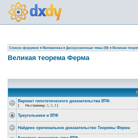
Список форумов
»
Математика
»
Дискуссионные темы (М)
»
Великая теоре
Великая теорема Ферма
Т
Вариант гипотетического доказательства ВТФ.
[
На страницу:
1
,
2
,
3
]
Треугольники и ВТФ
Найдено оригинальное доказательство Теоремы Ферма
Короткое доказательство ВТФ