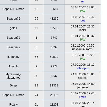
нг
08.03.2007, 17:03
Сорокин Виктор
11
10667
PAV
14.02.2007, 12:42
Валерий2
55
43266
bot
17.01.2007, 22:35
golos
19
19503
Iosif1
12.01.2007, 09:32
Валерий2
1
3749
PAV
28.11.2006, 19:56
Валерий2
5
6837
незваный гость
15.11.2006, 12:23
ljubarcev
56
50539
PAV
27.09.2006, 18:17
Anatolii
9
9272
tolstopuz
Мухаммади
24.08.2006, 18:01
7
8837
Мардонов
sceptic
16.07.2006, 14:50
Энер
89
81378
ljubarcev
15.07.2006, 19:43
Сорокин Виктор
24
26116
Руст
14.07.2006, 20:14
Really
11
11203
juna