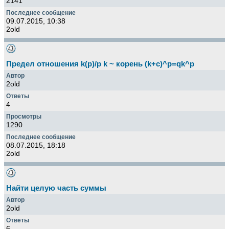
2141
09.07.2015, 10:38
2old
Предел отношения k(p)/p k ~ корень (k+c)^p=qk^p
2old
4
1290
08.07.2015, 18:18
2old
Найти целую часть суммы
2old
6