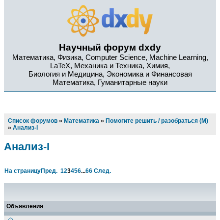
Научный форум dxdy
Математика, Физика, Computer Science, Machine Learning,
LaTeX, Механика и Техника, Химия,
Биология и Медицина, Экономика и Финансовая
Математика, Гуманитарные науки
Список форумов
»
Математика
»
Помогите решить / разобраться (М)
»
Анализ-I
Анализ-I
На страницу
Пред.
1
2
3
4
5
6
...
66
След.
Объявления