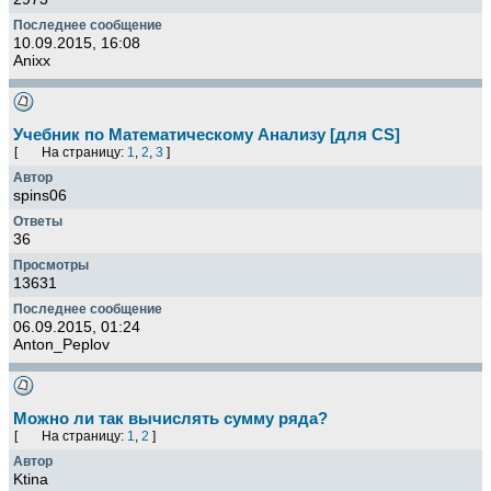
10.09.2015, 16:08
Anixx
Учебник по Математическому Анализу [для CS]
[
На страницу:
1
,
2
,
3
]
spins06
36
13631
06.09.2015, 01:24
Anton_Peplov
Можно ли так вычислять сумму ряда?
[
На страницу:
1
,
2
]
Ktina