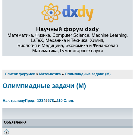
Научный форум dxdy
Математика, Физика, Computer Science, Machine Learning,
LaTeX, Механика и Техника, Химия,
Биология и Медицина, Экономика и Финансовая
Математика, Гуманитарные науки
Список форумов
»
Математика
»
Олимпиадные задачи (М)
Олимпиадные задачи (М)
На страницу
Пред.
1
2
3
4
5
6
7
8
...
110
След.
Объявления