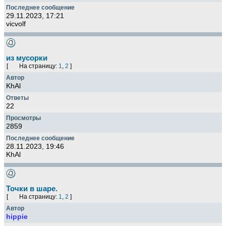
29.11.2023, 17:21
vicvolf
из мусорки
[
На страницу:
1
,
2
]
KhAl
22
2859
28.11.2023, 19:46
KhAl
Точки в шаре.
[
На страницу:
1
,
2
]
hippie