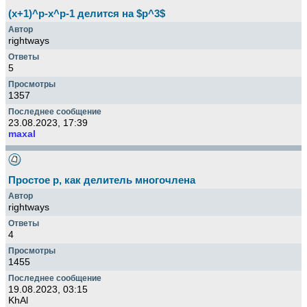
(x+1)^p-x^p-1 делится на $p^3$
rightways
5
1357
23.08.2023, 17:39
maxal
Простое p, как делитель многочлена
rightways
4
1455
19.08.2023, 03:15
KhAl