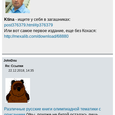
Ktina
- ищите у себя в загашниках:
post376379.html#p376379
Или вот самое первое издание, еще без Кохася:
http://mexalib.com/download/68880
JohnDou
Re: Ссылки
22.12.2018, 14:35
Различные русские книги олимпиадной тематики с
описанием
(Увы, похоже не битой осталась лишь