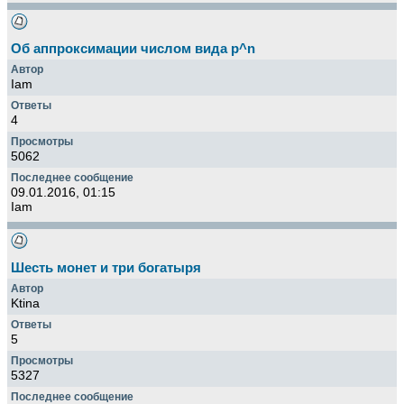
Об аппроксимации числом вида p^n
Iam
4
5062
09.01.2016, 01:15
Iam
Шесть монет и три богатыря
Ktina
5
5327