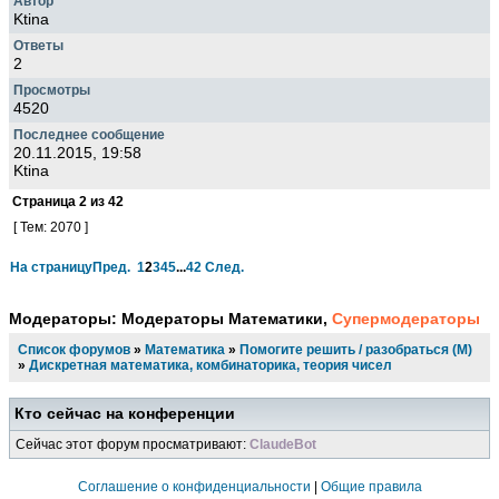
Ktina
2
4520
20.11.2015, 19:58
Ktina
Страница
2
из
42
[ Тем: 2070 ]
На страницу
Пред.
1
2
3
4
5
...
42
След.
Модераторы:
Модераторы Математики
,
Супермодераторы
Список форумов
»
Математика
»
Помогите решить / разобраться (М)
»
Дискретная математика, комбинаторика, теория чисел
Кто сейчас на конференции
Сейчас этот форум просматривают:
ClaudeBot
Соглашение о конфиденциальности
|
Общие правила