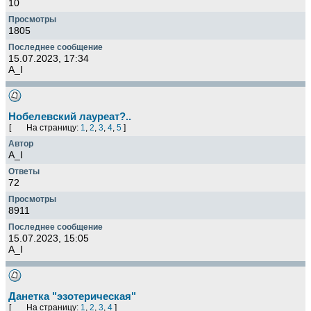
10
1805
15.07.2023, 17:34
A_I
Нобелевский лауреат?..
[
На страницу:
1
,
2
,
3
,
4
,
5
]
A_I
72
8911
15.07.2023, 15:05
A_I
Данетка "эзотерическая"
[
На страницу:
1
,
2
,
3
,
4
]