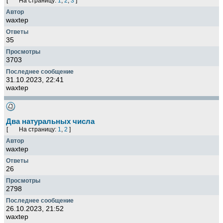
[
На страницу:
1
,
2
,
3
]
waxtep
35
3703
31.10.2023, 22:41
waxtep
Два натуральных числа
[
На страницу:
1
,
2
]
waxtep
26
2798
26.10.2023, 21:52
waxtep