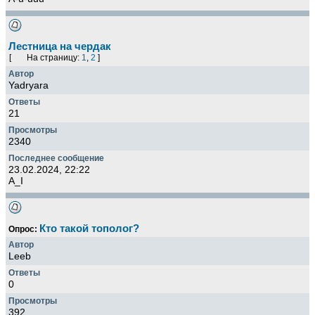
Лестница на чердак
[
На страницу:
1
,
2
]
Yadryara
21
2340
23.02.2024, 22:22
A_I
Кто такой тополог?
Опрос:
Leeb
0
392