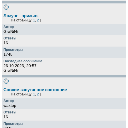
Лозунг - призыв.
[
На страницу:
1
,
2
]
GraNiNi
16
1748
26.10.2023, 20:57
GraNiNi
Совсем запутанное состояние
[
На страницу:
1
,
2
]
waxtep
16