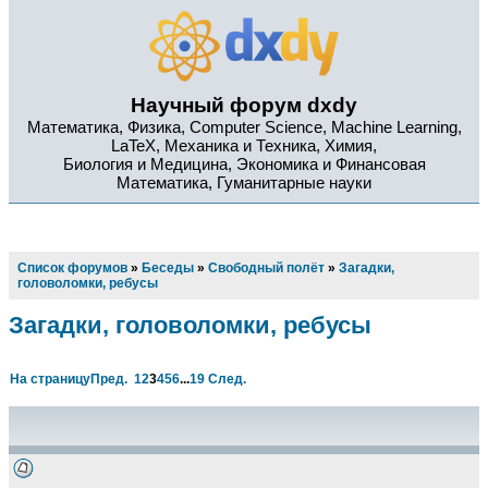
Научный форум dxdy
Математика, Физика, Computer Science, Machine Learning,
LaTeX, Механика и Техника, Химия,
Биология и Медицина, Экономика и Финансовая
Математика, Гуманитарные науки
Список форумов
»
Беседы
»
Свободный полёт
»
Загадки,
головоломки, ребусы
Загадки, головоломки, ребусы
На страницу
Пред.
1
2
3
4
5
6
...
19
След.