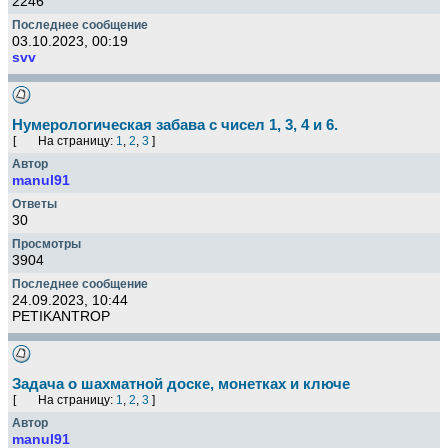
2246
03.10.2023, 00:19
svv
Нумерологическая забава с чисел 1, 3, 4 и 6.
[
На страницу:
1
,
2
,
3
]
manul91
30
3904
24.09.2023, 10:44
PETIKANTROP
Задача о шахматной доске, монетках и ключе
[
На страницу:
1
,
2
,
3
]
manul91