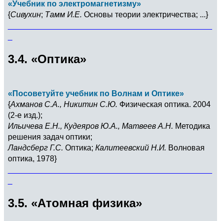
«Учебник по электромагнетизму»
{
Сивухин
;
Тамм И.Е.
Основы теории электричества; ...}
______________________________________________
_
3.4. «Оптика»
«Посоветуйте учебник по Волнам и Оптике»
{
Ахманов С.А., Никитин С.Ю.
Физическая оптика. 2004
(2-е изд.);
Ильичева Е.Н., Кудеяров Ю.А., Матвеев А.Н.
Методика
решения задач оптики;
Ландсберг Г.С.
Оптика;
Калитеевский Н.И.
Волновая
оптика, 1978}
______________________________________________
_
3.5. «Атомная физика»