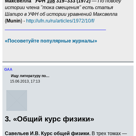
Максвелла" УФН
108
319–333 (1972)
—
По поводу
истории члена "тока смещения" есть статья
Шапиро в УФН об истории уравнений Максвелла
{
Munin
} -
http://ufn.ru/ru/articles/1972/10/f/
_____________________________________
«Посоветуйте популярные журналы»
GAA
Ищу литературу по…
15.06.2013, 17:13
3. «Общий курс физики»
Савельев И.В. Курс общей физики.
В трех томах —