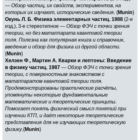
—
Обзор частиц, их свойств, экспериментов, на
которых их изучают, исторические сведения
. {
Munin
}
Окунь Л. Б. Физика элементарных частиц. 1988
(2-е
изд.), 3-е стереотипное —
Обзор ФЭЧ с точки зрения
теории, но без матаппарата квантовой теории
поля. Полезна как популярная книга и справочник,
введение и обзор для физика из другой области
.
{
Munin
}
Хелзен Ф., Мартин А. Кварки и лептоны: Введение
в физику частиц. 1987
—
Обзор ФЭЧ с точки зрения
теории, с поверхностным знакомством с
матаппаратом квантовой теории поля.
Продемонстрированы практические расчёты,
упомянуты некоторые фундаментальные
математические и теоретические принципы.
Помогает понять физический смысл понятий при
изучении КТП, и даёт некоторые теоретические
представления для не изучающих теоретическую
физику
.{
Munin
}