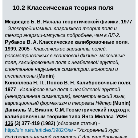
10.2 Классическая теория поля
Медведев Б. В. Начала теоретической физики. 1977
-
Электродинамика: лагранжева теория поля и
тензор энергии-импульса подробнее, чем в ЛЛ-2.
Рубаков В. А. Классические калибровочные поля.
1999, 2005
-
Классические варианты полей,
рассматриваемых в квантовой физике: массивные
поля, калибровочные поля с неабелевой группой,
спонтанное нарушение симметрии, монополи и
инстантоны.
{
Munin
}
Коноплева Н. П., Попов В. Н. Калибровочные поля.
1977
-
Калибровочные поля с неабелевой группой
(ненарушенная симметрия), геометрический язык,
вариационный формализм и теоремы Нётер.
{
Munin
}
Даниэль М., Виалле С.М. Геометрический подход к
калибровочным теориям типа Янга-Миллса. УФН
136
(3) 377-419 (1982)
(обзорная статья) -
http://ufn.ru/ru/articles/1982/3/a/
-
"Ускоренный курс
дифференциальной геометрии" для калибровочных