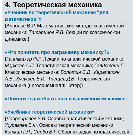
4. Теоретическая механика
«Учебник по теоретической механике "для
математиков"»
{
Арнольд В.И.
Математические методы классической
механики;
Татаринов Я.В.
Лекции по классической
динамике.}
«Что почитать про лагранжеву механику?»
{
Гантмахер Ф.Р.
Лекции по аналитической механике;
Маркеев А.П.
Теоретическая механика;
Голдстейн Г.
Классическая механика;
Болотин С.В., Карапетян
А.В., Кугушев Е.И., Трещев Д.В.
Теоретическая
механика (неголономная т. Нетер)}
«Помогите разобраться в лагранжевой механике»
«Учебники теоретической механики»
{
Добронравов В.В.
Основы аналитической механики;
Журавлёв В.Ф.
Основы теоретической механики;
Коткин Г.Л., Сербо В.Г.
Сборник задач по классической