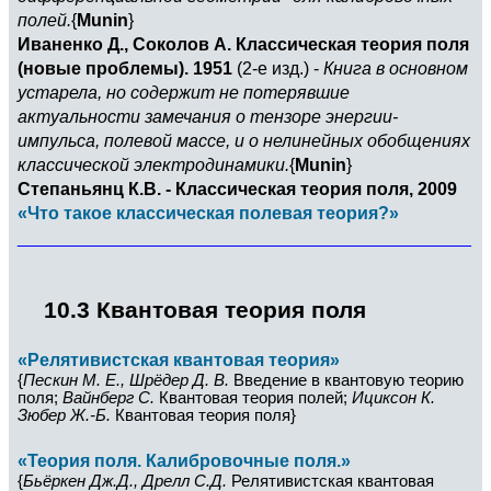
полей.
{
Munin
}
Иваненко Д., Соколов А. Классическая теория поля
(новые проблемы). 1951
(2-е изд.) -
Книга в основном
устарела, но содержит не потерявшие
актуальности замечания о тензоре энергии-
импульса, полевой массе, и о нелинейных обобщениях
классической электродинамики.
{
Munin
}
Степаньянц К.В. - Классическая теория поля, 2009
«Что такое классическая полевая теория?»
______________________________________________
10.3 Квантовая теория поля
«Релятивистская квантовая теория»
{
Пескин М. Е., Шрёдер Д. В.
Введение в квантовую теорию
поля;
Вайнберг С.
Квантовая теория полей;
Ициксон К.
Зюбер Ж.-Б.
Квантовая теория поля}
«Теория поля. Калибровочные поля.»
{
Бьёркен Дж.Д., Дрелл С.Д.
Релятивистская квантовая