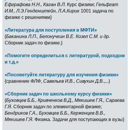
Ефграфова Н.Н., Каган В.Л.
Курс физики;
Гельфгат
И.М., Л.Э.Генденштейн, Л.А.Кирик
1001 задача по
физике с решениями}
«Литература для поступления в МФТИ»
{
Баканина Л.П., Белонучкин В.Е. Козел С.М. и др.
Сборник задач по физике.}
«Помогите определиться с литературой, подходом
и т.д.»
«Посоветуйте литературу для изучения физики»
{сравнение
ФЛФ
,
Савельев И.В.
,
Сивухин Д.В.
,...}
«Cборник задач по школьному курсу физики»
{
Буховцев Б.Б., Кривченков В.Д., Мякишев Г.Я., Сараева
Г.Я.
Сборник задач по элементарной физике;
Бендриков Г.А., Буховцев Б.Б., Керженцев В.В.,
Мякишев Г.Я.
Физика. Задачи для поступающих в вузы}