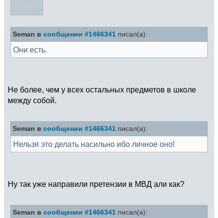
Seman в
сообщении #1466341
писал(а):
Они есть.
Не более, чем у всех остальных предметов в школе
между собой.
Seman в
сообщении #1466341
писал(а):
Нельзя это делать насильно ибо личное оно!
Ну так уже направили претензии в МВД али как?
Seman в
сообщении #1466341
писал(а):