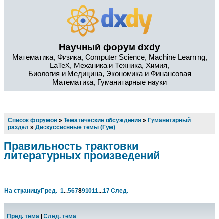
Научный форум dxdy
Математика, Физика, Computer Science, Machine Learning,
LaTeX, Механика и Техника, Химия,
Биология и Медицина, Экономика и Финансовая
Математика, Гуманитарные науки
Список форумов
»
Тематические обсуждения
»
Гуманитарный
раздел
»
Дискуссионные темы (Гум)
Правильность трактовки
литературных произведений
На страницу
Пред.
1
...
5
6
7
8
9
10
11
...
17
След.
Пред. тема
|
След. тема