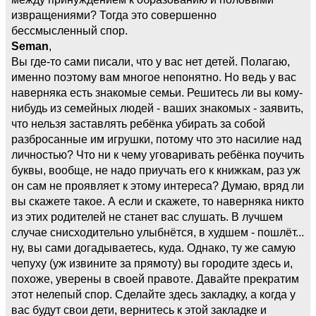
извращениями? Тогда это совершенно
бессмысленный спор.
Seman
,
Вы где-то сами писали, что у вас нет детей. Полагаю,
именно поэтому вам многое непонятно. Но ведь у вас
наверняка есть знакомые семьи. Решитесь ли вы кому-
нибудь из семейных людей - ваших знакомых - заявить,
что нельзя заставлять ребёнка убирать за собой
разбросанные им игрушки, потому что это насилие над
личностью? Что ни к чему уговаривать ребёнка поучить
буквы, вообще, не надо приучать его к книжкам, раз уж
он сам не проявляет к этому интереса? Думаю, вряд ли
вы скажете такое. А если и скажете, то наверняка никто
из этих родителей не станет вас слушать. В лучшем
случае снисходительно улыбнётся, в худшем - пошлёт...
ну, вы сами догадываетесь, куда. Однако, ту же самую
чепуху (уж извините за прямоту) вы городите здесь и,
похоже, уверены в своей правоте. Давайте прекратим
этот нелепый спор. Сделайте здесь закладку, а когда у
вас будут свои дети, вернитесь к этой закладке и