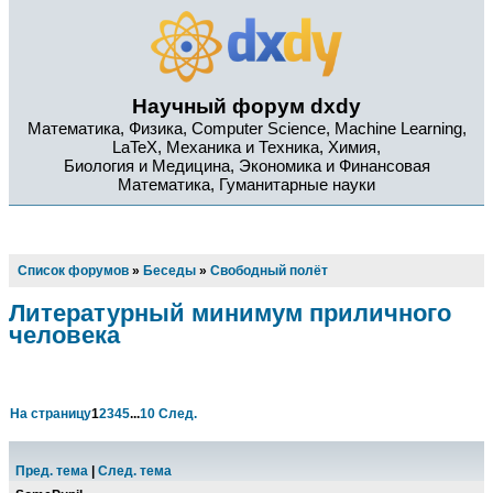
Научный форум dxdy
Математика, Физика, Computer Science, Machine Learning,
LaTeX, Механика и Техника, Химия,
Биология и Медицина, Экономика и Финансовая
Математика, Гуманитарные науки
Список форумов
»
Беседы
»
Свободный полёт
Литературный минимум приличного
человека
На страницу
1
2
3
4
5
...
10
След.
Пред. тема
|
След. тема