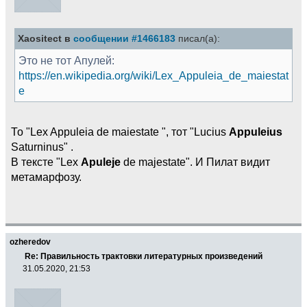
Xaositect в
сообщении #1466183
писал(а):
Это не тот Апулей:
https://en.wikipedia.org/wiki/Lex_Appuleia_de_maiestat
e
То "Lex Appuleia de maiestate ", тот "Lucius
Appuleius
Saturninus" .
В тексте "Lex
Apuleje
de majestate". И Пилат видит
метамарфозу.
ozheredov
Re: Правильность трактовки литературных произведений
31.05.2020, 21:53