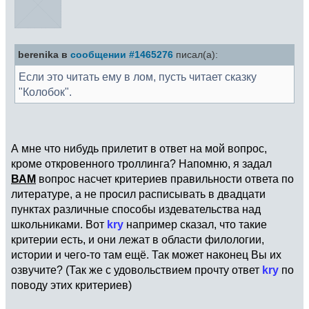
berenika в
сообщении #1465276
писал(а):
Если это читать ему в лом, пусть читает сказку
"Колобок".
А мне что нибудь прилетит в ответ на мой вопрос,
кроме откровенного троллинга? Напомню, я задал
ВАМ
вопрос насчет критериев правильности ответа по
литературе, а не просил расписывать в двадцати
пунктах различные способы издевательства над
школьниками. Вот
kry
например сказал, что такие
критерии есть, и они лежат в области филологии,
истории и чего-то там ещё. Так может наконец Вы их
озвучите? (Так же с удовольствием прочту ответ
kry
по
поводу этих критериев)