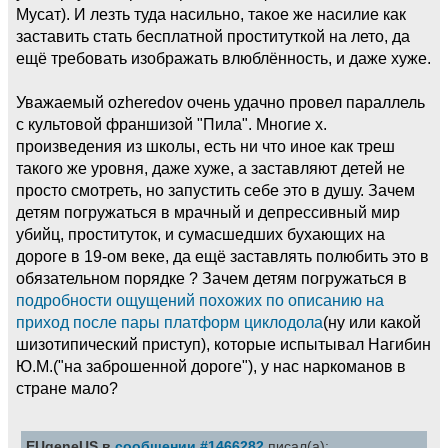
Мусат). И лезть туда насильно, такое же насилие как
заставить стать бесплатной проституткой на лето, да
ещё требовать изображать влюблённость, и даже хуже.
Уважаемый ozheredov очень удачно провел параллель
с культовой франшизой "Пила". Многие х.
произведения из школы, есть ни что иное как треш
такого же уровня, даже хуже, а заставляют детей не
просто смотреть, но запустить себе это в душу. Зачем
детям погружаться в мрачный и депрессивный мир
убийц, проституток, и сумасшедших бухающих на
дороге в 19-ом веке, да ещё заставлять полюбить это в
обязательном порядке ? Зачем детям погружаться в
подробности ощущений похожих по описанию на
приход после пары платформ циклодола
(ну или какой
шизотипический приступ), которые испытывал Нагибин
Ю.М.("на заброшенной дороге"), у нас наркоманов в
стране мало?
EUgeneUS в
сообщении #1466282
писал(а):