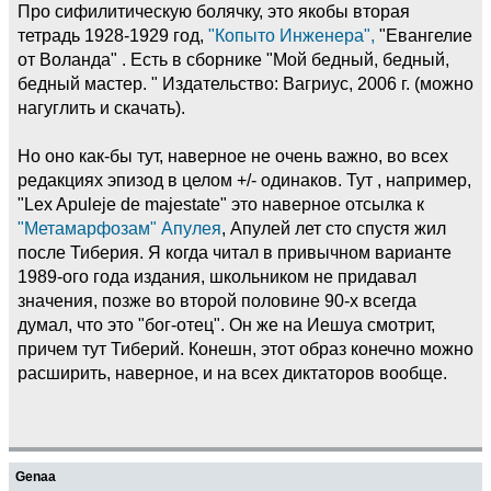
Про сифилитическую болячку, это якобы вторая
тетрадь 1928-1929 год,
"Копыто Инженера",
"Евангелие
от Воланда" . Есть в сборнике "Мой бедный, бедный,
бедный мастер. " Издательство: Вагриус, 2006 г. (можно
нагуглить и скачать).
Но оно как-бы тут, наверное не очень важно, во всех
редакциях эпизод в целом +/- одинаков. Тут , например,
"Lex Apuleje de majestate" это наверное отсылка к
"Метамарфозам" Апулея
, Апулей лет сто спустя жил
после Тиберия. Я когда читал в привычном варианте
1989-ого года издания, школьником не придавал
значения, позже во второй половине 90-х всегда
думал, что это "бог-отец". Он же на Иешуа смотрит,
причем тут Тиберий. Конешн, этот образ конечно можно
расширить, наверное, и на всех диктаторов вообще.
Genaa