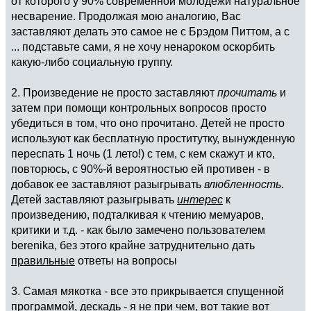
от которого у 90% современной молодёжи натуральное
несварение. Продолжая мою аналогию, Вас
заставляют делать это самое не с Брэдом Питтом, а с
... подставьте сами, я не хочу ненароком оскорбить
какую-либо социальную группу.
2. Произведение не просто заставляют
прочитать
и
затем при помощи контрольных вопросов просто
убедиться в том, что оно прочитано. Детей не просто
используют как бесплатную проститутку, вынужденную
переспать 1 ночь (1 лето!) с тем, с кем скажут и кто,
повторюсь, с 90%-й вероятностью ей противен - в
добавок ее заставляют разыгрывать
влюбленность
.
Детей заставляют разыгрывать
интерес
к
произведению, подталкивая к чтению мемуаров,
критики и т.д. - как было замечено пользователем
berenika, без этого крайне затруднительно дать
правильные
ответы на вопросы
3. Самая мякотка - все это прикрывается спущенной
программой, дескадь - я не при чем, вот такие вот