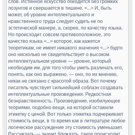
слов. Истинное искусство обходится без громких
лозунгов и свершается в тишине. <...> И, быть
может, об уровне интеллектуального и
нравственного труда следует судить не по
эстетической манере, а, скорее, по качеству языка.
Но происходит совсем противоположное, это
качество языка <...> которое, как кажется
теоретикам, не имеет никакого значения <...> будто
оно нисколько не свидетельствует о высоком
интеллектуальном уровне — уровне, который
необходим им, для того чтобы уметь различать его,
понять, как оно выражено, — оно, по их мнению,
никак не связано с красотой образа. Вот почему
писатель чувствует сильнейший соблазн создавать
интеллектуальные произведения. Редкостная
безнравственность. Произведение, изобилующее
теориями, подобно вещи, на которой оставили
этикетку с ценой. Вот только этикетка подчеркивает
стоимость вещи, в то время как в литературе любое
логическое рассуждение эту стоимость уменьшает.
Рассуждать — значит блуждать, такое происходит