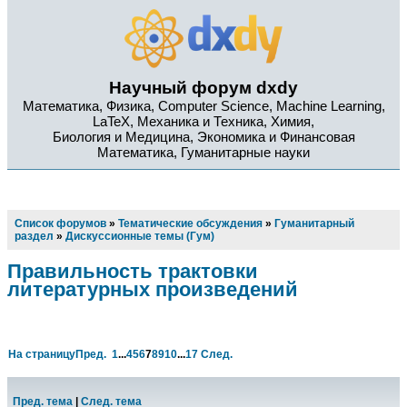
Научный форум dxdy
Математика, Физика, Computer Science, Machine Learning,
LaTeX, Механика и Техника, Химия,
Биология и Медицина, Экономика и Финансовая
Математика, Гуманитарные науки
Список форумов
»
Тематические обсуждения
»
Гуманитарный
раздел
»
Дискуссионные темы (Гум)
Правильность трактовки
литературных произведений
На страницу
Пред.
1
...
4
5
6
7
8
9
10
...
17
След.
Пред. тема
|
След. тема