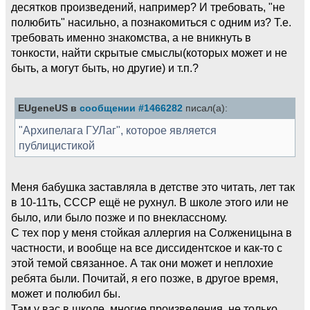
десятков произведений, например? И требовать, "не
полюбить" насильно, а познакомиться с одним из? Т.е.
требовать именно знакомства, а не вникнуть в
тонкости, найти скрытые смыслы(которых может и не
быть, а могут быть, но другие) и т.п.?
EUgeneUS в
сообщении #1466282
писал(а):
"Архипелага ГУЛаг", которое является
публицистикой
Меня бабушка заставляла в детстве это читать, лет так
в 10-11ть, СССР ещё не рухнул. В школе этого или не
было, или было позже и по внеклассному.
С тех пор у меня стойкая аллергия на Солженицына в
частности, и вообще на все диссидентское и как-то с
этой темой связанное. А так они может и неплохие
ребята были. Почитай, я его позже, в другое время,
может и полюбил бы.
Там у вас в школе, многие произведения, не только