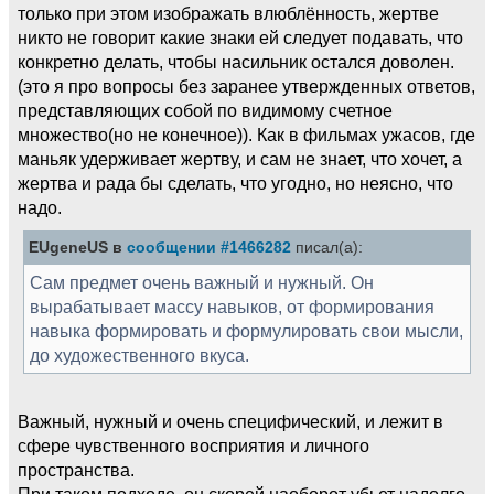
только при этом изображать влюблённость, жертве
никто не говорит какие знаки ей следует подавать, что
конкретно делать, чтобы насильник остался доволен.
(это я про вопросы без заранее утвержденных ответов,
представляющих собой по видимому счетное
множество(но не конечное)). Как в фильмах ужасов, где
маньяк удерживает жертву, и сам не знает, что хочет, а
жертва и рада бы сделать, что угодно, но неясно, что
надо.
EUgeneUS в
сообщении #1466282
писал(а):
Сам предмет очень важный и нужный. Он
вырабатывает массу навыков, от формирования
навыка формировать и формулировать свои мысли,
до художественного вкуса.
Важный, нужный и очень специфический, и лежит в
сфере чувственного восприятия и личного
пространства.
При таком подходе, он скорей наоборот убьет надолго