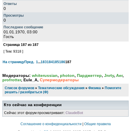
0
0
01.01.1970, 03:00
Гость
Страница
187
из
187
[ Тем: 9318 ]
На страницу
Пред.
1
...
183
184
185
186
187
Модераторы:
whiterussian
,
photon
,
Парджеттер
,
Jnrty
,
Aer
,
profrotter
, Eule_A,
Супермодераторы
Список форумов
»
Тематические обсуждения
»
Физика
»
Помогите
решить / разобраться (Ф)
Кто сейчас на конференции
Сейчас этот форум просматривают:
ClaudeBot
Соглашение о конфиденциальности
|
Общие правила