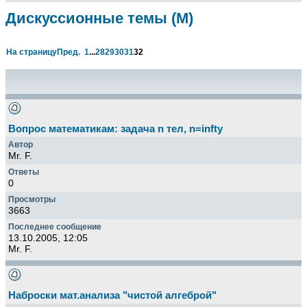
Дискуссионные темы (М)
На страницу
Пред.
1
...
28
29
30
31
32
Вопрос математикам: задача n тел, n=infty
Mr. F.
0
3663
13.10.2005, 12:05
Mr. F.
Наброски мат.анализа "чистой алгеброй"