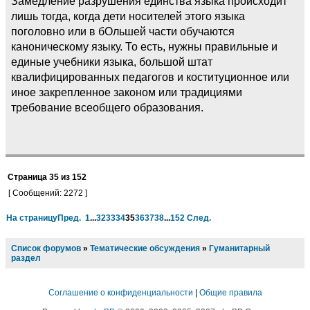
Замедление разрушения единства языка происходит
лишь тогда, когда дети носителей этого языка
поголовно или в бОльшей части обучаются
каноническому языку. То есть, нужны правильные и
единые учебники языка, большой штат
квалифицированных педагогов и коституционное или
иное закрепленное законом или традициями
требование всеобщего образования.
Страница
35
из
152
[ Сообщений: 2272 ]
На страницу
Пред.
1
...
32
33
34
35
36
37
38
...
152
След.
Список форумов
»
Тематические обсуждения
»
Гуманитарный
раздел
Соглашение о конфиденциальности
|
Общие правила