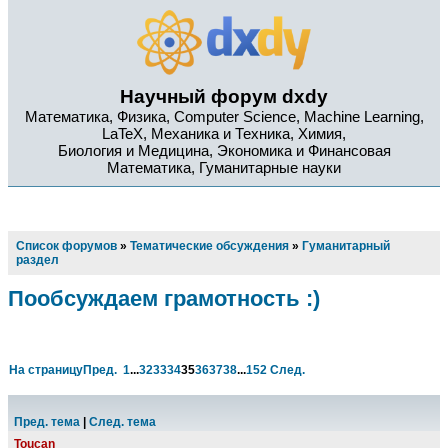
Научный форум dxdy
Математика, Физика, Computer Science, Machine Learning,
LaTeX, Механика и Техника, Химия,
Биология и Медицина, Экономика и Финансовая
Математика, Гуманитарные науки
Список форумов
»
Тематические обсуждения
»
Гуманитарный
раздел
Пообсуждаем грамотность :)
На страницу
Пред.
1
...
32
33
34
35
36
37
38
...
152
След.
Пред. тема
|
След. тема
Toucan