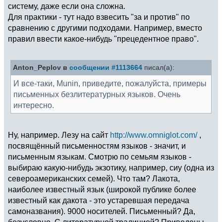
систему, даже если она сложна.
Для практики - тут надо взвесить "за и против" по
сравнению с другими подходами. Например, вместо
правил ввести какое-нибудь "прецедентное право".
Anton_Peplov в
сообщении #1113664
писал(а):
И все-таки, Munin, приведите, пожалуйста, примеры
письменных безлитературных языков. Очень
интересно.
Ну, например. Лезу на сайт
http://www.omniglot.com/
,
посвящённый письменностям языков - значит, и
письменным языкам. Смотрю по семьям языков -
выбираю какую-нибудь экзотику, например, сиу (одна из
североамериканских семей). Что там? Лакота,
наиболее известный язык (широкой публике более
известный как дакота - это устаревшая передача
самоназвания). 9000 носителей. Письменный? Да,
безусловно. С литературной традицией? Приведены