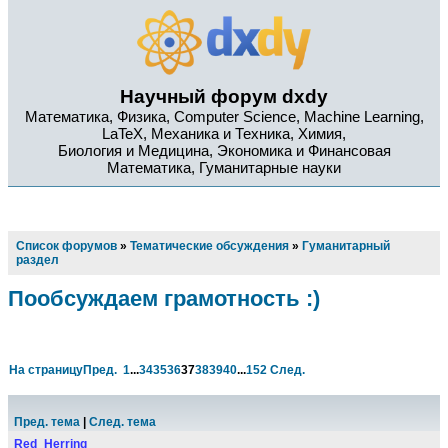
Научный форум dxdy
Математика, Физика, Computer Science, Machine Learning,
LaTeX, Механика и Техника, Химия,
Биология и Медицина, Экономика и Финансовая
Математика, Гуманитарные науки
Список форумов
»
Тематические обсуждения
»
Гуманитарный
раздел
Пообсуждаем грамотность :)
На страницу
Пред.
1
...
34
35
36
37
38
39
40
...
152
След.
Пред. тема
|
След. тема
Red_Herring