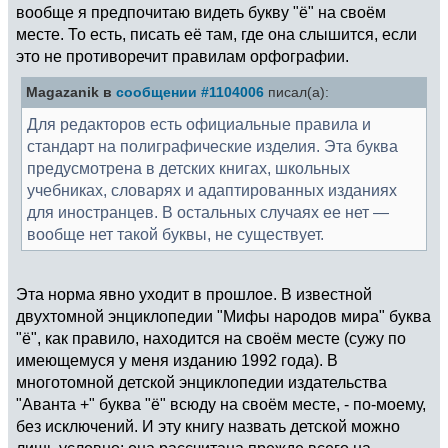
вообще я предпочитаю видеть букву "ё" на своём
месте. То есть, писать её там, где она слышится, если
это не противоречит правилам орфографии.
Magazanik в
сообщении #1104006
писал(а):
Для редакторов есть официальные правила и
стандарт на полиграфические изделия. Эта буква
предусмотрена в детских книгах, школьных
учебниках, словарях и адаптированных изданиях
для иностранцев. В остальных случаях ее нет —
вообще нет такой буквы, не существует.
Эта норма явно уходит в прошлое. В известной
двухтомной энциклопедии "Мифы народов мира" буква
"ё", как правило, находится на своём месте (сужу по
имеющемуся у меня изданию 1992 года). В
многотомной детской энциклопедии издательства
"Аванта +" буква "ё" всюду на своём месте, - по-моему,
без исключений. И эту книгу назвать детской можно
лишь условно: она рассчитана прежде всего на