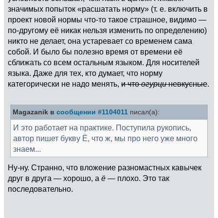
значимых попыток «расшатать норму» (т. е. включить в
проект новой нормы что-то такое страшное, видимо —
по-другому её никак нельзя изменить по определению)
никто не делает, она устаревает со временем сама
собой. И было бы полезно время от времени её
сближать со всем остальным языком. Для носителей
языка. Даже для тех, кто думает, что норму
категорически не надо менять,
и что
огурци
невкусные
.
Magazanik в
сообщении #1104011
писал(а):
И это работает на практике. Поступила рукопись,
автор пишет букву Ё, что ж, мы про него уже много
знаем...
Ну-ну. Странно, что вложение разномастных кавычек
друг в друга — хорошо, а
ё
— плохо. Это так
последовательно.