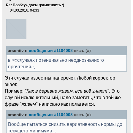
Re: Пообсуждаем грамотность :)
04.03.2016, 04:33
arseniiv в
сообщении #1104008
писал(а):
в ≈«случаях потенциально неоднозначного
прочтения»,
Эти случаи известны наперечет. Любой корректор
знает.
Пример:
"Как в деревне живем, все всё знают"
. Это
случай исключительный, надо заметить, что в той же
фразе "
живем
" написано как полагается.
arseniiv в
сообщении #1104008
писал(а):
Вообще пытаться снизить вариативность нормы до
текущего минимума...