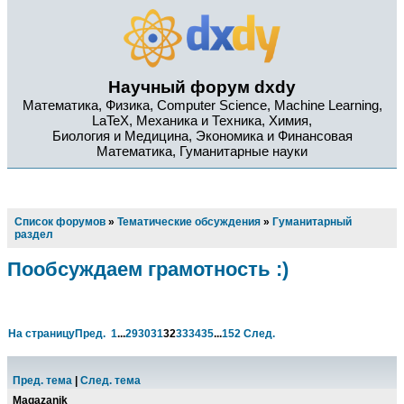
Научный форум dxdy
Математика, Физика, Computer Science, Machine Learning,
LaTeX, Механика и Техника, Химия,
Биология и Медицина, Экономика и Финансовая
Математика, Гуманитарные науки
Список форумов
»
Тематические обсуждения
»
Гуманитарный
раздел
Пообсуждаем грамотность :)
На страницу
Пред.
1
...
29
30
31
32
33
34
35
...
152
След.
Пред. тема
|
След. тема
Magazanik