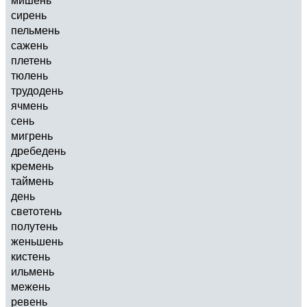
сирень
пельмень
сажень
плетень
тюлень
трудодень
ячмень
сень
мигрень
дребедень
кремень
таймень
день
светотень
полутень
женьшень
кистень
ильмень
межень
ревень