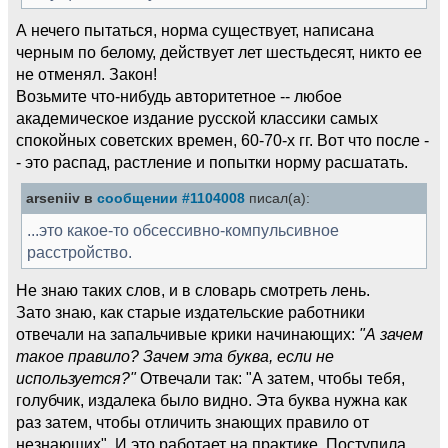
А нечего пытаться, норма существует, написана
черным по белому, действует лет шестьдесят, никто ее
не отменял. Закон!
Возьмите что-нибудь авторитетное -- любое
академическое издание русской классики самых
спокойных советских времен, 60-70-х гг. Вот что после -
- это распад, растление и попытки норму расшатать.
arseniiv в
сообщении #1104008
писал(а):
...это какое-то обсессивно-компульсивное
расстройство.
Не знаю таких слов, и в словарь смотреть лень.
Зато знаю, как старые издательские работники
отвечали на запальчивые крики начинающих:
"А зачем
такое правило? Зачем эта буква, если не
используется?"
Отвечали так: "А затем, чтобы тебя,
голубчик, издалека было видно. Эта буква нужна как
раз затем, чтобы отличить знающих правило от
незнающих". И это работает на практике. Поступила