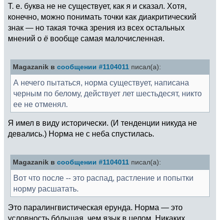
Т. е. буква не не существует, как я и сказал. Хотя,
конечно, можно понимать точки как диакритический
знак — но такая точка зрения из всех остальных
мнений о
ё
вообще самая малочисленная.
Magazanik в
сообщении #1104011
писал(а):
А нечего пытаться, норма существует, написана
черным по белому, действует лет шестьдесят, никто
ее не отменял.
Я имел в виду исторически. (И тенденции никуда не
девались.) Норма не с неба спустилась.
Magazanik в
сообщении #1104011
писал(а):
Вот что после -- это распад, растление и попытки
норму расшатать.
Это паралингвистическая ерунда. Норма — это
условность бо́льшая, чем язык в целом. Никаких