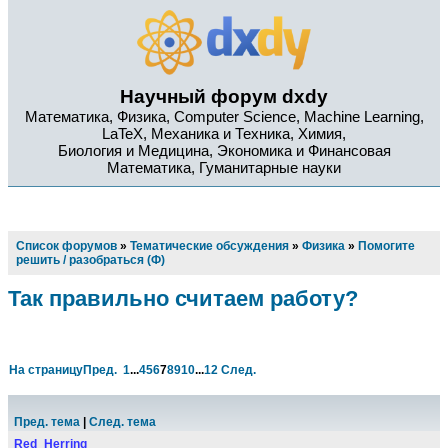
Научный форум dxdy
Математика, Физика, Computer Science, Machine Learning,
LaTeX, Механика и Техника, Химия,
Биология и Медицина, Экономика и Финансовая
Математика, Гуманитарные науки
Список форумов
»
Тематические обсуждения
»
Физика
»
Помогите
решить / разобраться (Ф)
Так правильно считаем работу?
На страницу
Пред.
1
...
4
5
6
7
8
9
10
...
12
След.
Пред. тема
|
След. тема
Red_Herring