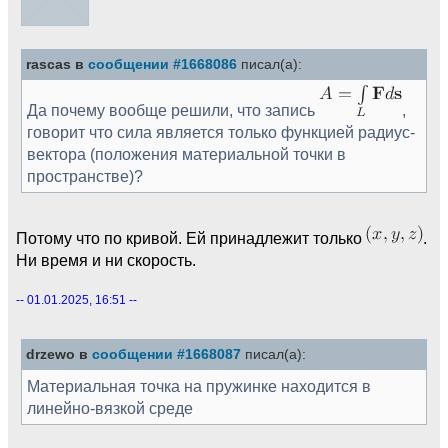
rascas в
сообщении #1668086
писал(а):
Да почему вообще решили, что запись
,
говорит что сила является только функцией радиус-
вектора (положения материальной точки в
пространстве)?
Потому что по кривой. Ей принадлежит только
.
Ни время и ни скорость.
-- 01.01.2025, 16:51 --
drzewo в
сообщении #1668087
писал(а):
Материальная точка на пружинке находится в
линейно-вязкой среде