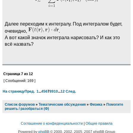
Далее переходим к интегралу. Под интегралом будет,
очевидно,
.
А вот какой значок интеграла нарисовать? И как это
всё назвать?
Страница
7
из
12
[ Сообщений: 169 ]
На страницу
Пред.
1
...
4
5
6
7
8
9
10
...
12
След.
Список форумов
»
Тематические обсуждения
»
Физика
»
Помогите
решить / разобраться (Ф)
Соглашение о конфиденциальности
|
Общие правила
Powered by
phpBB
© 2000, 2002, 2005, 2007 phpBB Group