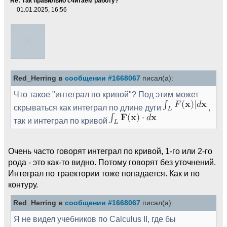
Re: Так правильно считаем работу?
01.01.2025, 16:56
Red_Herring в
сообщении #1668067
писал(а):
Что такое "интеграл по кривой"? Под этим может
скрываться как интеграл по длине дуги
,
так и интеграл по кривой
Очень часто говорят интеграл по кривой, 1-го или 2-го
рода - это как-то видно. Потому говорят без уточнений.
Интеграл по траектории тоже попадается. Как и по
контуру.
Red_Herring в
сообщении #1668067
писал(а):
Я не видел учебников по Calculus II, где бы