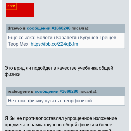
drzewo в
сообщении #1668246
писал(а):
Еще ссылка: Болотин Карапетян Кугушев Трещев
Теор Мех:
https://ibb.co/Z24qBJm
Это вряд ли подойдет в качестве учебника общей
физики.
realeugene в
сообщении #1668280
писал(а):
Не стоит физику путать с теорфизикой.
Я бы не противопоставлял упрощенное изложение
предмета в рамках курсов общей физики и более
строгое и полное в рамках курсов теоретической