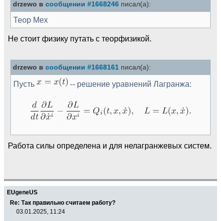
drzewo в
сообщении #1668246
писал(а):
Теор Мех
Не стоит физику путать с теорфизикой.
drzewo в
сообщении #1668161
писал(а):
Пусть
-- решение уравнений Лагранжа:
Работа силы определена и для нелагранжевых систем.
EUgeneUS
Re: Так правильно считаем работу?
03.01.2025, 11:24