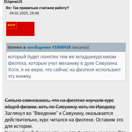
EUgeneUS
Re: Так правильно считаем работу?
04.01.2025, 16:49
drzewo в
сообщении #1668426
писал(а):
который будет понятен тем же младшекурсникам
физтеха, которые учат механику в духе Сивухина.
Хотя, я не верю, что сейчас на физтехе используют
эту книжку.
Сильно сомневаюсь, что на физтехе изучали курс
общей физики, хоть по Сивухину, хоть по Иродову.
Заглянул во "Введение" к Сивухину, оказывается
действительно, курс читался на физтехе. Оставим это
для истории.