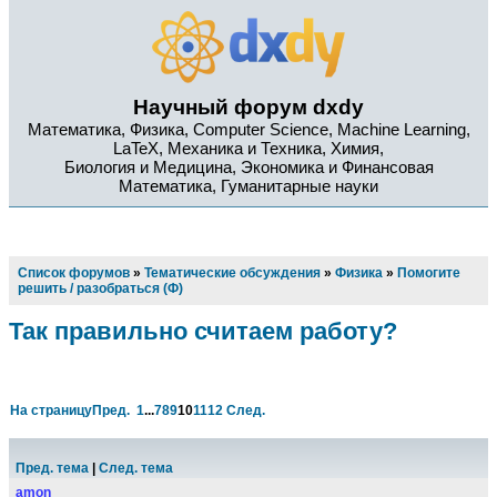
Научный форум dxdy
Математика, Физика, Computer Science, Machine Learning,
LaTeX, Механика и Техника, Химия,
Биология и Медицина, Экономика и Финансовая
Математика, Гуманитарные науки
Список форумов
»
Тематические обсуждения
»
Физика
»
Помогите
решить / разобраться (Ф)
Так правильно считаем работу?
На страницу
Пред.
1
...
7
8
9
10
11
12
След.
Пред. тема
|
След. тема
amon