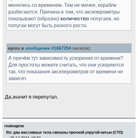
менялись со временем. Тем не менее, корабли
разбегаются. Причина в том, что акселерометры
показывают (образно)
количество
попугаев, но
попугаи могут быть разного роста.
epros в
сообщении #1667254
писал(а):
А причём тут зависимость ускорения от времени?
Для простоты можете считать, что они ускоряются
так, что показания акселерометров от времени не
зависят.
Да,значит я перепутал.
realeugene
Re: два массивных тела связаны прочной упругой нитью (СТО)
26.12.2024, 19:32