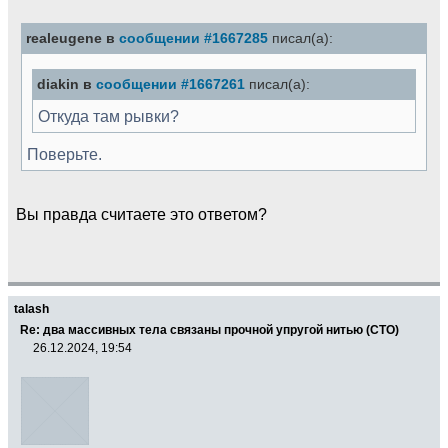
realeugene в
сообщении #1667285
писал(а):
diakin в
сообщении #1667261
писал(а):
Откуда там рывки?
Поверьте.
Вы правда считаете это ответом?
talash
Re: два массивных тела связаны прочной упругой нитью (СТО)
26.12.2024, 19:54