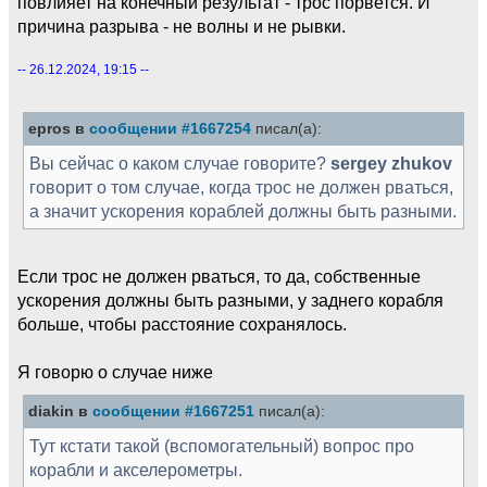
повлияет на конечный результат - трос порвется. И
причина разрыва - не волны и не рывки.
-- 26.12.2024, 19:15 --
epros в
сообщении #1667254
писал(а):
Вы сейчас о каком случае говорите?
sergey zhukov
говорит о том случае, когда трос не должен рваться,
а значит ускорения кораблей должны быть разными.
Если трос не должен рваться, то да, собственные
ускорения должны быть разными, у заднего корабля
больше, чтобы расстояние сохранялось.
Я говорю о случае ниже
diakin в
сообщении #1667251
писал(а):
Тут кстати такой (вспомогательный) вопрос про
корабли и акселерометры.