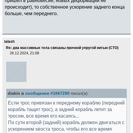
пришёл в равновесие, новых деформаций не
происходит), то собственное ускорение заднего конца
больше, чем переднего.
talash
Re: два массивных тела связаны прочной упругой нитью (СТО)
26.12.2024, 21:08
diakin в
сообщении #1667290
писал(а):
Если трос привязан к переднему кораблю (передний
корабль тащит трос), а задний корабль летит за
тросом, все время его касаясь...
По сути второй (задний) корабль должен двигаться с
ускорением хвоста троса, чтобы его все время