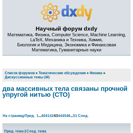
Научный форум dxdy
Математика, Физика, Computer Science, Machine Learning,
LaTeX, Механика и Техника, Химия,
Биология и Медицина, Экономика и Финансовая
Математика, Гуманитарные науки
Список форумов
»
Тематические обсуждения
»
Физика
»
Дискуссионные темы (Ф)
два массивных тела связаны прочной
упругой нитью (СТО)
На страницу
Пред.
1
...
40
41
42
43
44
45
46
...
51
След.
Пред. тема
|
След. тема