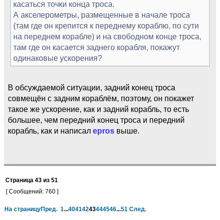
касаться точки конца троса.
А акселерометры, размещенные в начале троса
(там где он крепится к переднему кораблю, по сути
на переднем корабле) и на свободном конце троса,
там где он касается заднего корабля, покажут
одинаковые ускорения?
В обсуждаемой ситуации, задний конец троса
совмещён с задним кораблём, поэтому, он покажет
такое же ускорение, как и задний корабль, то есть
большее, чем передний конец троса и передний
корабль, как и написал
epros
выше.
Страница
43
из
51
[ Сообщений: 760 ]
На страницу
Пред.
1
...
40
41
42
43
44
45
46
...
51
След.