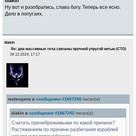
diakin
Ну вот и разобрались, слава богу. Теперь все ясно.
Дело в попугаях.
diakin
Re: два массивных тела связаны прочной упругой нитью (СТО)
26.12.2024, 17:17
realeugene в
сообщении #1667248
писал(а):
diakin в
сообщении #1667242
писал(а):
Считать пренебрежимыми по какой причине?
Растяжением по причине разбегания кораблей
нет смысла перенебрегать.