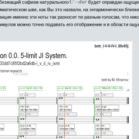
ебезжащий софизм натурального
будет оправдан ощущен
омматическом шве, как Вы это назвали, на энгармонически близк
зиция именно эти ноты так разносит по разным голосам, что ник
тимулов можно точно подавать его отображение и в области ощу