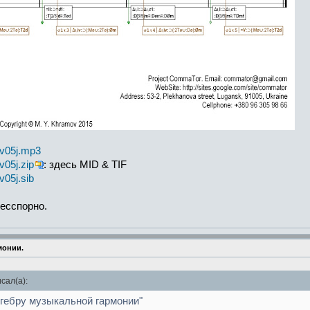
00v05j.mp3
v05j.zip
: здесь MID & TIF
v05j.sib
есспорно.
монии.
сал(а):
гебру музыкальной гармонии"