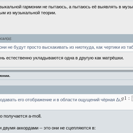
зыкальной гармонии не пытаюсь, а пытаюсь её выявлять в муз
ным из музыкальной теории.
сал(а):
и не будут просто выскакивать из ниоткуда, как чертики из та
ень естественно укладываются одна в другую как матрёшки.
монии.
одавать его отображение и в области ощущений чёрная Δι,
о получается a-moll.
и двумя аккордами -- это они не сцепляются в: