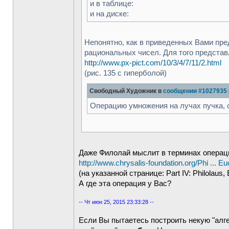
и в таблице:
и на диске:
Непонятно, как в приведенных Вами пр
рациональных чисел. Для того представл
http://www.px-pict.com/10/3/4/7/11/2.html
(рис. 135 с гиперболой)
Свободный Художник в
сообщении #1027935
Операцию умножения на лучах пучка,
Даже Филолай мыслит в терминах операц
http://www.chrysalis-foundation.org/Phi ... Eu
(на указанной странице: Part IV: Philolaus, 
А где эта операция у Вас?
-- Чт июн 25, 2015 23:33:28 --
Если Вы пытаетесь построить некую "алге