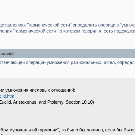
едставлениях "гармонической сети" определить операцию "умно
ения "гармонической сети", о котором говорил я, есть подсказка
писал(а):
 отвечающей операции умножения рациональных чисел, определ
ии умножения числовых отношений:
clid.htm
Euclid, Aristoxenus, and Ptolemy, Section 10.10)
бру музыкальной гармонии", то было бы логично, если бы Вы ис