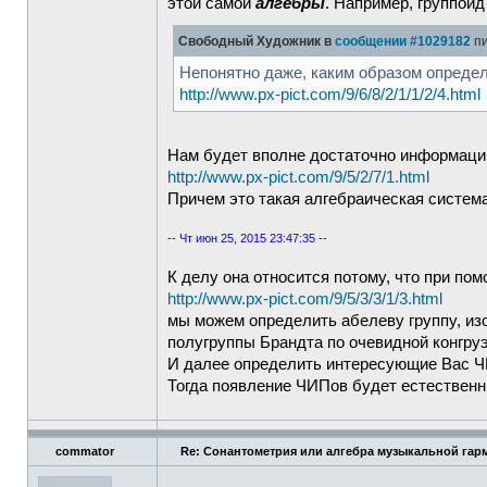
этой самой
алгебры
. Например, группоид
Свободный Художник в
сообщении #1029182
пи
Непонятно даже, каким образом определ
http://www.px-pict.com/9/6/8/2/1/1/2/4.html
Нам будет вполне достаточно информации
http://www.px-pict.com/9/5/2/7/1.html
Причем это такая алгебраическая система
-- Чт июн 25, 2015 23:47:35 --
К делу она относится потому, что при п
http://www.px-pict.com/9/5/3/3/1/3.html
мы можем определить абелеву группу, из
полугруппы Брандта по очевидной конгру
И далее определить интересующие Вас Ч
Тогда появление ЧИПов будет естественны
commator
Re: Сонантометрия или алгебра музыкальной гар