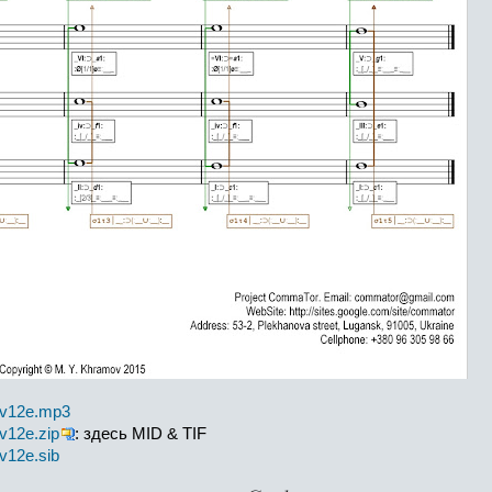
00v12e.mp3
0v12e.zip
: здесь MID & TIF
0v12e.sib