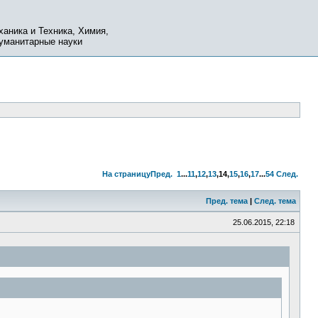
ханика и Техника, Химия,
Гуманитарные науки
На страницу
Пред.
1
...
11
,
12
,
13
,
14
,
15
,
16
,
17
...
54
След.
Пред. тема
|
След. тема
25.06.2015, 22:18