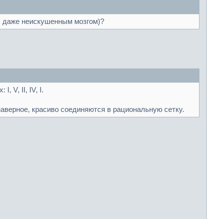
ь даже неискушенным мозгом)?
V, II, IV, I.
наверное, красиво соединяются в рациональную сетку.