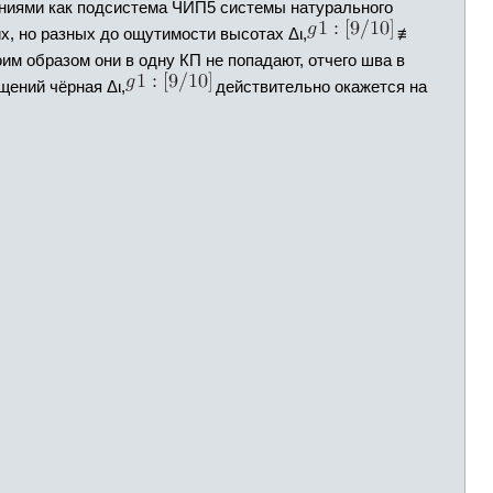
иями как подсистема ЧИП5 системы натурального
их, но разных до ощутимости высотах Δι,
≢
оим образом они в одну КП не попадают, отчего шва в
щений чёрная Δι,
действительно окажется на