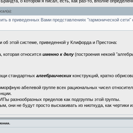
 Брандта, о котором я писал, есть, как раз-то, вполне определе
сал(а):
ить в приведенных Вами представлениях "гармонической сети" 
 об этой системе, приведенной у Клифорда и Престона:
, которая относится
именно к делу
(построения некоей "алгебр
омощи стандартных
алгебраических
конструкций, кратко обрисова
оморфную абелевой группе всех рациональных чисел относител
энции.
ИПы разнообразных пределов как подгруппы этой группы.
м, они не будут просто выскакивать из ниоткуда, как чертики и
монии.