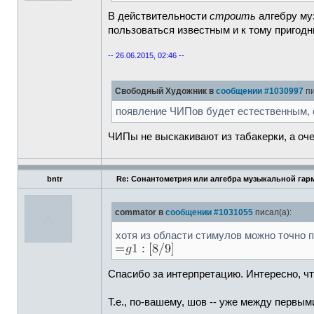
В действительности
строить
алгебру му
пользоваться известным и к тому пригод
-- 26.06.2015, 02:46 --
Свободный Художник в
сообщении #1030997
пи
появление ЧИПов будет естественным, он
ЧИПы не выскакивают из табакерки, а оч
bntr
Re: Сонантометрия или алгебра музыкальной гар
commator в
сообщении #1031055
писал(а):
хотя из области стимулов можно точно п
Спасибо за интерпретацию. Интересно, чт
Т.е., по-вашему, шов -- уже между первым