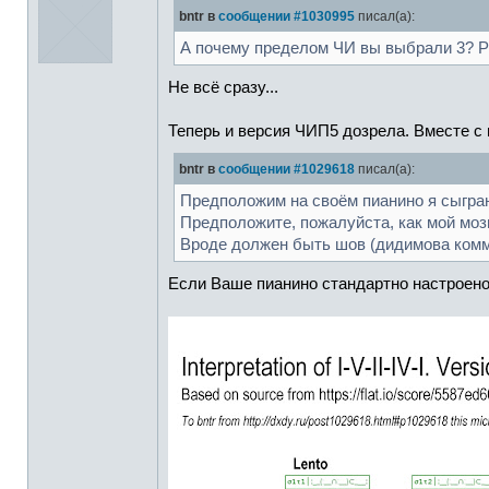
bntr в
сообщении #1030995
писал(а):
А почему пределом ЧИ вы выбрали 3? Р
Не всё сразу...
Теперь и версия ЧИП5 дозрела. Вместе с
bntr в
сообщении #1029618
писал(а):
Предположим на своём пианино я сыграю р
Предположите, пожалуйста, как мой моз
Вроде должен быть шов (дидимова комма)
Если Ваше пианино стандартно настроено