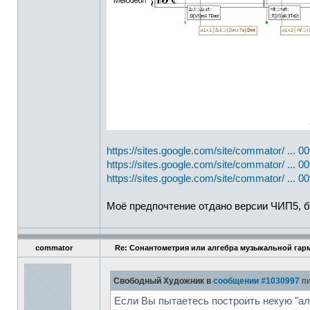
https://sites.google.com/site/commator/ ... 
https://sites.google.com/site/commator/ ... 00
https://sites.google.com/site/commator/ ... 00
Моё предпочтение отдано версии ЧИП5, б
commator
Re: Сонантометрия или алгебра музыкальной гар
Свободный Художник в
сообщении #1030997
пи
Если Вы пытаетесь построить некую "ал