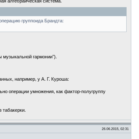
нная алгебраическая система.
операцию группоида Брандта:
ы музыкальной гармонии").
нных, например, у А. Г. Куроша:
ьно операции умножения, как фактор-полугруппу
з табакерки.
26.06.2015, 02:31