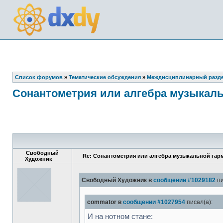
Список форумов
»
Тематические обсуждения
»
Междисциплинарный разд
Сонантометрия или алгебра музыкаль
Свободный
Re: Сонантометрия или алгебра музыкальной гар
Художник
Свободный Художник в
сообщении #1029182
пи
commator в
сообщении #1027954
писал(а):
И на нотном стане: