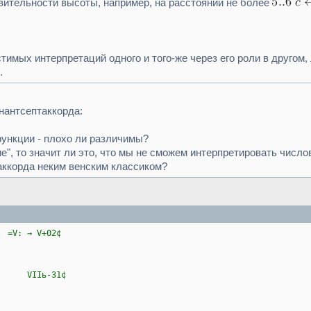
ительности высоты, например, на расстоянии не более
стимых интерпретаций одного и того-же через его роли в другом
.
нантсептаккорда:
ункции - плохо ли различимы?
", то значит ли это, что мы не сможем интерпретировать число
аккорда неким венским классиком?
=V: → V+02¢
: → VIIь-31¢