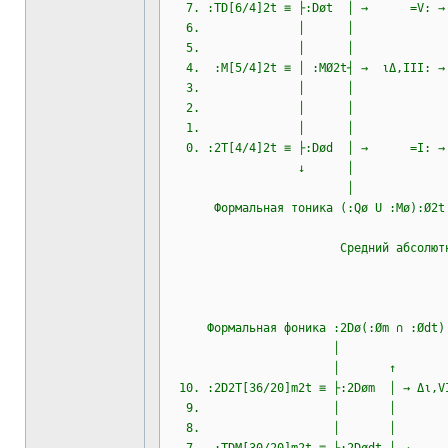
7. :TD[6/4]2t ≡ ├:Døt │ → =
6. │ │
5. │ │
4. :M[5/4]2t ≡ │ :MØ2t┤ → ιΔ,III
3. │ │
2. │ │
1. │ │
0. :2T[4/4]2t ≡ ├:Død │ → =
↓ │
│
Формальная тоника (:Qø U :Mø):Ø2t →
─────
Средний абсолютный у
Формальная фоника :2Dø(:Øm ∩ :Ød
│
│ ↑
10. :2D2T[36/20]m2t ≡ ├:2Døm │ → 
9. │ │
8. │ │