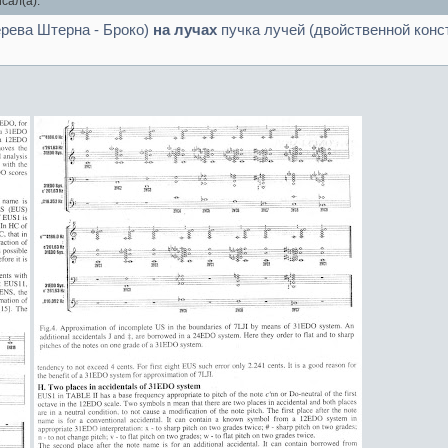
сал(а):
ерева Штерна - Броко)
на лучах
пучка лучей (двойственной конс