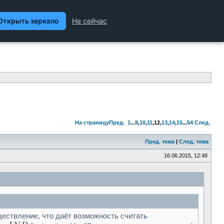
ханика и Техника, Химия,
Гуманитарные науки
На страницу
Пред.
1
...
9
,
10
,
11
,
12
,
13
,
14
,
15
...
54
След.
Пред. тема
|
След. тема
16.06.2015, 12:48
ествление, что даёт возможность считать