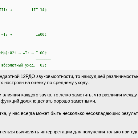
 ιΔ,III: → III-14¢
 │ → =I: → I±00¢
Ø2t → =I: → I±00¢
───
 уход: 03¢
ндартной 12РДО звуковысотности, то наихудшей различимостью 
лух настроен на оценку по среднему уходу.
 влияния каждого звука, то легко заметить, что различия между
ия функций должно делать хорошо заметными.
тка, у нас всегда может быть несколько несовпадающих резуль
 нельзя вычислять интерпретации для получения только пригодн