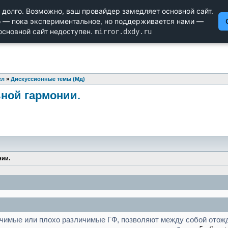
Научный форум dxdy
Математика, Физика, Computer Science, Machine Learning, LaTeX, Ме
Биология и Медицина, Экономика и Финансовая Математика, 
ел
»
Дискуссионные темы (Мд)
ной гармонии.
нии.
ичимые или плохо различимые ГФ, позволяют между собой отожд