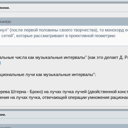
монии.
сал(а):
ьнул" (после первой половины своего творчества), то монохор
 сетей", которые рассматривают в проективной геометрии:
альные числа как музыкальные интервалы" (как это делает Д. Р
l
Рациональные лучи как музыкальные интервалы":
ерева Штерна - Броко) на лучах пучка лучей (двойственной кон
ения на лучах пучка, отвечающей операции умножения рациона
нии.