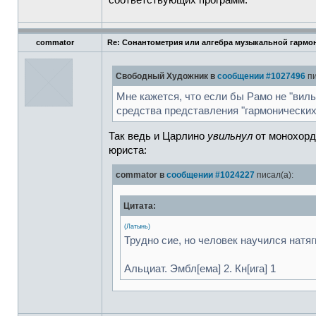
соответствующих программ.
commator
Re: Сонантометрия или алгебра музыкальной гармо
Свободный Художник в
сообщении #1027496
пи
Мне кажется, что если бы Рамо не "вил
средства представления "гармонических
Так ведь и Царлино
увильнул
от монохорд
юриста:
commator в
сообщении #1024227
писал(а):
Цитата:
(Латынь)
Трудно сие, но человек научился натя
Альциат. Эмбл[ема] 2. Кн[ига] 1