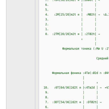
7. :TDM[30/20]m2t ≡ ├:2Dødt 
6. │ │
5. │ │
4. :2M[25/20]m2t ≡ │ :MØ2t┤ → 
3. │ │
2. │ │
1. │ │
0. :2TM[20/20]m2t ≡ │ :2TØ2t
↓ │
│
Формальная тоника (:Mø U :2Tø):
────
Средний абсолютный
Формальная фоника :4Tø(:Ø2d ∩ :
│
│ ↑
10. :6T[64/36]2d2t ≡ ├:4Tø2d │ →
9. │ │
8. │ │
7. :3DT[54/36]2d2t ≡ │ :DTØ2
6. │ │