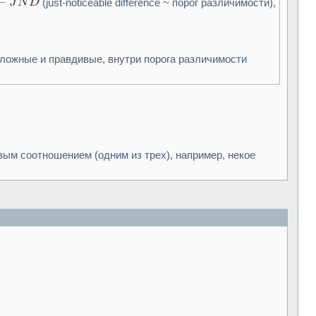
(just-noticeable difference ~ порог различимости),
, ложные и правдивые, внутри порога различимости
вым соотношением (одним из трех), например, некое