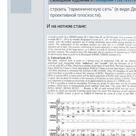
Свободный Художник в
сообщении #1027935
пи
строить "гармоническую сеть" (в виде Д
проективной плоскости).
И на нотном стане: