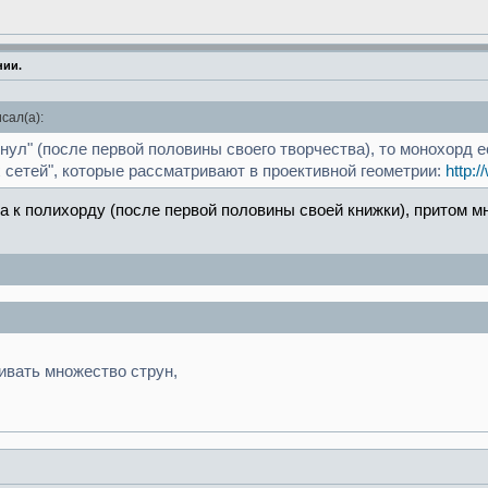
нии.
сал(а):
ьнул" (после первой половины своего творчества), то монохор
 сетей", которые рассматривают в проективной геометрии:
http:
а к полихорду (после первой половины своей книжки), притом м
гивать множество струн,