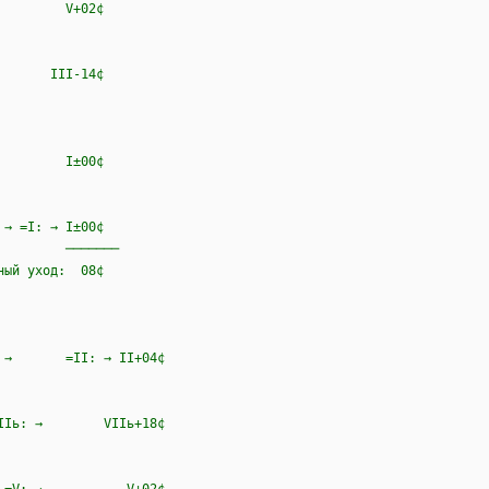
V: → V+02¢
: → III-14¢
I: → I±00¢
 =I: → I±00¢
──
ход: 08¢
t) → =II: → II+04¢
Δι,VIIь: → VIIь+18¢