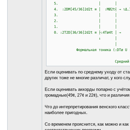
5. │ │
4. :2DM[45/36]2d2t ≡ │ :MØ2t┤ →
3. │ │
2. │ │
1. │ │
0. :2T2D[36/36]2d2t ≡ ├:4Tø4t
↓ │
│
Формальная тоника (:DTø U :Mø):
────
Средний абсолютный
Если оценивать по среднему уходу от ста
других тоже не многие различат, у кого с
Если оценивать аккорды попарно с учётом
громадные(49¢, 27¢ и 22¢), что и различ
Что до интерпретирования венского класс
наиболее пригодных.
Со временем прояснится, как можно и как