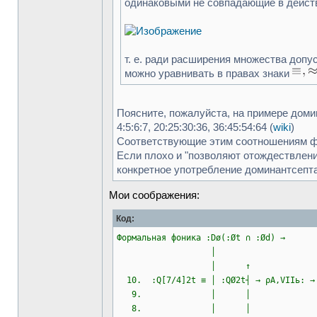
одинаковыми не совпадающие в действ
т. е. ради расширения множества допу
можно уравнивать в правах знаки
Поясните, пожалуйста, на примере доми
4:5:6:7, 20:25:30:36, 36:45:54:64 (
wiki
)
Соответствующие этим соотношениям ф
Если плохо и "позволяют отождествление
конкретное употребление доминантсепт
Мои соображения:
Код:
Формальная фоника :Dø(:Øt ∩ :Ød) → 
│
│ ↑
10. :Q[7/4]2t ≡ │ :QØ2t┤ → ρΑ,VIIь
9. │ │
8. │ │