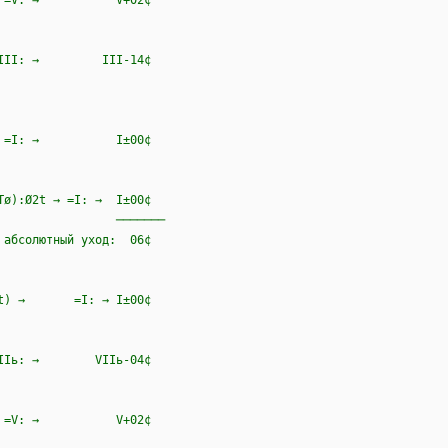
│ → =V: → V+02¢
ιΔ,III: → III-14¢
┤ → =I: → I±00¢
Ø2t → =I: → I±00¢
───
 уход: 06¢
Ø4t) → =I: → I±00¢
 =VIIь: → VIIь-04¢
t┤ → =V: → V+02¢