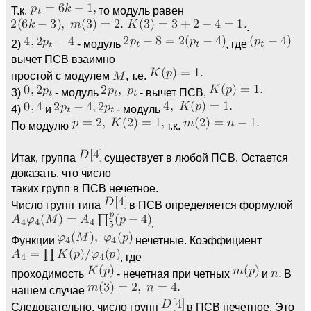
Т.к.
то модуль равен
.
2)
- модуль
, где
вычет ПСВ взаимно
простой с модулем
, т.е.
3)
- модуль
- вычет ПСВ,
4)
и
- модуль
По модулю
т.к.
Итак, группа
существует в любой ПСВ. Остается
доказать, что число
таких групп в ПСВ нечетное.
Число групп типа
в ПСВ определяется формулой
.
Функции
нечетные. Коэффициент
, где
проходимость
- нечетная при четных
и
В
нашем случае
Следовательно, число групп
в ПСВ нечетное. Это