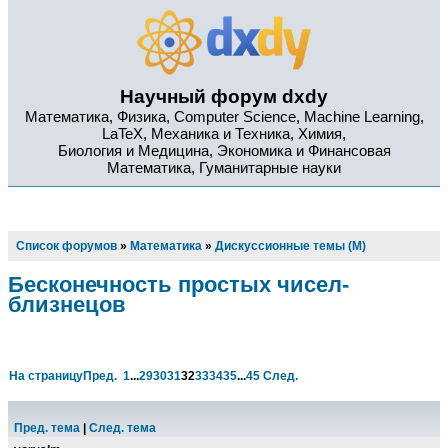
Научный форум dxdy
Математика, Физика, Computer Science, Machine Learning,
LaTeX, Механика и Техника, Химия,
Биология и Медицина, Экономика и Финансовая
Математика, Гуманитарные науки
Список форумов
»
Математика
»
Дискуссионные темы (М)
Бесконечность простых чисел-
близнецов
На страницу
Пред.
1
...
29
30
31
32
33
34
35
...
45
След.
Пред. тема
|
След. тема