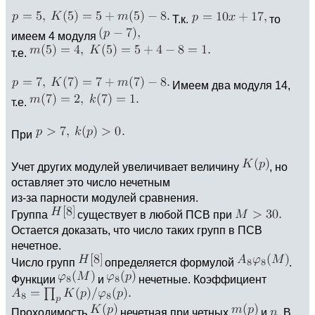
Т.к.
то
имеем 4 модуля
т.е.
Имеем два модуля 14,
т.е.
При
Учет других модулей увеличивает величину
, но
оставляет это число нечетным
из-за парности модулей сравнения.
Группа
существует в любой ПСВ при
Остается доказать, что число таких групп в ПСВ
нечетное.
Число групп
определяется формулой
.
Функции
и
нечетные. Коэффициент
Проходимость
нечетная при четных
и
. В