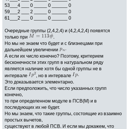
53___4 ___ 0 _____ 0 ______ 0
59___2 ___ 2 _____ 0 ______ 0
61___2 ___ 0 _____ 0 ______ 0
Очередные группы (2,4,2,4) и (4,2,4,2,4) появятся
только при
.
Но мы не знаем что будет и с близнецами при
дальнейшем увеличении
А если их число конечно? Поэтому, критерием
бесконечности этих групп в натуральном ряду
является наличие хотя бы одной группы не в
интервале
, но в интервале
Это доказывается элементарно.
Если предположить, что число указанных групп
конечно,
то при определенном модуле в ПСВ(М) и в
последующих их не будет.
Но мы знаем, что такие группы, состоящие из взаимно
простых вычетов,
существуют в любой ПСВ. И если мы докажем, что