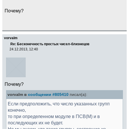
Почему?
vorvalm
Re: Бесконечность простых чисел-близнецов
24.12.2013, 12:40
Почему?
vorvalm в
сообщении #805410
писал(а):
Если предположить, что число указанных групп
конечно,
то при определенном модуле в ПСВ(М) и в
последующих их не будет.
Но мы знаем, что такие группы, состоящие из