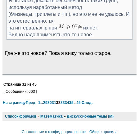
Я пытался доказать бесконечность таких групп,
используя наработанный метод
(близнецы, триплеты и т.п.), но это мне не удалось. И
это естественно, т.к.
на интервалах Ip при
их нет.
Видно надо применять что-то новое.
Где же это новое? Пока я вижу только старое.
Страница
32
из
45
[ Сообщений: 663 ]
На страницу
Пред.
1
...
29
30
31
32
33
34
35
...
45
След.
Список форумов
»
Математика
»
Дискуссионные темы (М)
Соглашение о конфиденциальности
|
Общие правила