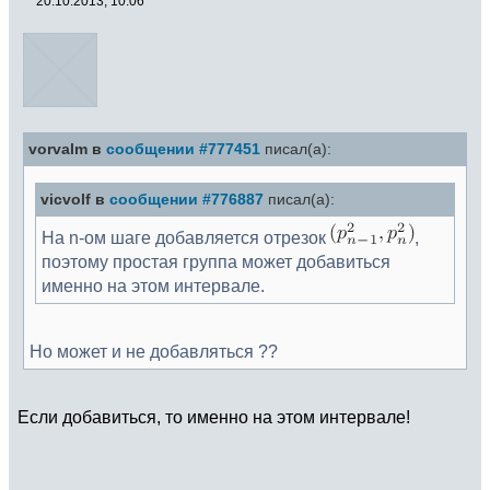
20.10.2013, 10:06
vorvalm в
сообщении #777451
писал(а):
vicvolf в
сообщении #776887
писал(а):
На n-ом шаге добавляется отрезок
,
поэтому простая группа может добавиться
именно на этом интервале.
Но может и не добавляться ??
Если добавиться, то именно на этом интервале!