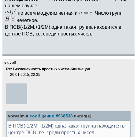
нашем случае
по всем модулям четная и
Число групп
нечетное.
В ПСВ(-1/2M,+1/2M) одна такая группа находится в
центре ПСВ, т.е. среди простых чисел.
vicvolf
Re: Бесконечность простых чисел-близнецов
26.01.2015, 22:35
vorvalm в
сообщении #968538
писал(а):
В ПСВ(-1/2M,+1/2M) одна такая группа находится в
центре ПСВ, т.е. среди простых чисел.