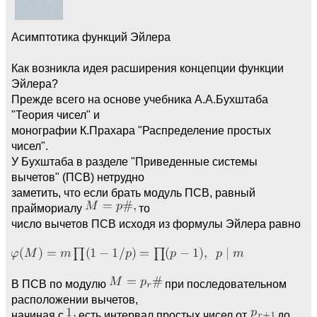
Асимптотика функций Эйлера
Как возникла идея расширения концепции функции
Эйлера?
Прежде всего на основе учебника А.А.Бухштаба
"Теория чисел" и
монографии К.Прахара "Распределение простых
чисел".
У Бухштаба в разделе "Приведенные системы
вычетов" (ПСВ) нетрудно
заметить, что если брать модуль ПСВ, равный
праймориалу
то
число вычетов ПСВ исходя из формулы Эйлера равно
В ПСВ по модулю
при последовательном
расположении вычетов,
начиная с
есть интервал простых чисел от
до