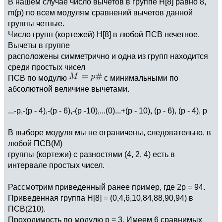
В нашем случае число вычетов в группе H[8] равно 8,
m(p) по всем модулям сравнений вычетов данной
группы четные.
Число групп (кортежей) H[8] в любой ПСВ нечетное.
Вычеты в группе
расположены симметрично и одна из групп находится
среди простых чисел
ПСВ по модулю
с минимальными по
абсолютной величине вычетами.
...-p,-(p - 4),-(p - 6),-(p -10),...(0)...+(p - 10), (p - 6), (p - 4), p
В выборе модуля мы не ограничены, следовательно, в
любой ПСВ(М)
группы (кортежи) с разностями (4, 2, 4) есть в
интервале простых чисел.
Рассмотрим приведенный ранее пример, где 2р = 94.
Приведенная группа H[8] = (0,4,6,10,84,88,90,94) в
ПСВ(210).
Проходимость по модулю р = 3. Имеем 6 сравнимых