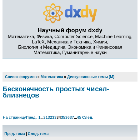
Научный форум dxdy
Математика, Физика, Computer Science, Machine Learning,
LaTeX, Механика и Техника, Химия,
Биология и Медицина, Экономика и Финансовая
Математика, Гуманитарные науки
Список форумов
»
Математика
»
Дискуссионные темы (М)
Бесконечность простых чисел-
близнецов
На страницу
Пред.
1
...
31
32
33
34
35
36
37
...
45
След.
Пред. тема
|
След. тема