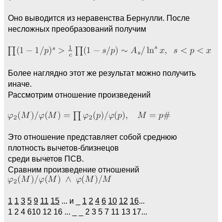
Оно выводится из неравенства Бернулли. После
несложных преобразований получим
Более наглядно этот же результат можно получить
иначе.
Рассмотрим отношение произведений
Это отношение представляет собой среднюю
плотность вычетов-близнецов
среди вычетов ПСВ.
Сравним произведение отношений
1
1
3
5
9
11
15
... и _
1
2
4
6
10
12
16
...
1 2 4 610 12 16 ... _ _ 2 3 5 7 11 13 17...