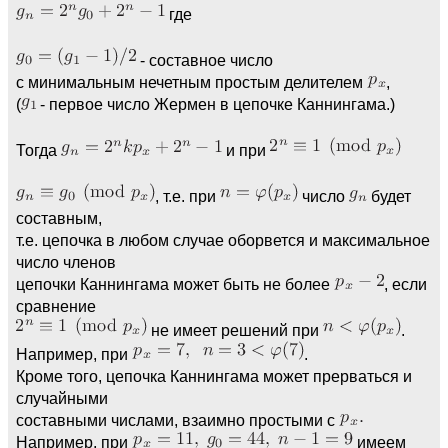
где
- составное число
с минимальным нечетным простым делителем
,
(
- первое число Жермен в цепочке Каннингама.)
Тогда
и при
, т.е. при
число
будет
составным,
т.е. цепочка в любом случае оборвется и максимальное
число членов
цепочки Каннингама может быть не более
, если
сравнение
не имеет решений при
.
Например, при
.
Кроме того, цепочка Каннингама может прерваться и
случайными
составными числами, взаимно простыми с
Например, при
имеем