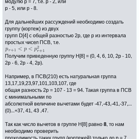
модулю р = 7, т.е. р - 2, или
р - 5, или р - 8.
Для дальнейших рассуждений необходимо создать
группу (кортеж) из двух
групп D[4] с общей разностью 2р, где р из интервала
простых чисел ПСВ, т.е.
Получим приведенную группу H[8] = (0, 4, 6, 10, 2p - 10,
2p - 6, 2p - 4, 2p).
Например, в ПСВ(210) есть натуральная группа
13,17,19,23,97,101,103,107, где
общая разность 2р = 107 - 13 = 94. Такая группа в ПСВ
с минимальными по
абсолютной величине вычетами будет -47,-43,-41,-37,...
(0)...+37, 41, 43 ,47.
Так как число вычетов в группе H[8] равно
8
, то нам
необходимо проверить
проходимость таких групп (кортежей) только до р = 7.