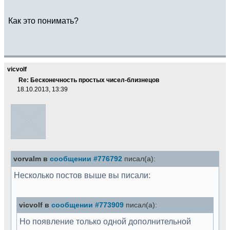
Как это понимать?
vicvolf
Re: Бесконечность простых чисел-близнецов
18.10.2013, 13:39
vorvalm в
сообщении #776792
писал(а):
Несколько постов выше вы писали:
vicvolf в
сообщении #773909
писал(а):
Но появление только одной дополнительной