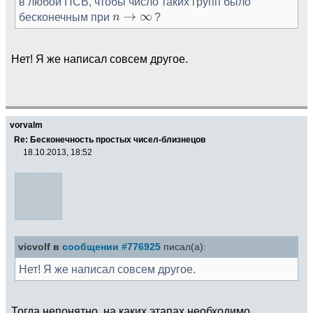
в любой ПСВ, чтобы число таких групп было
бесконечным при
?
Нет! Я же написал совсем другое.
vorvalm
Re: Бесконечность простых чисел-близнецов
18.10.2013, 18:52
vicvolf в
сообщении #776925
писал(а):
Нет! Я же написал совсем другое.
Тогда непонятно, на каких этапах необходимо