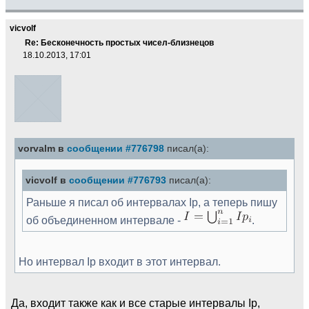
vicvolf
Re: Бесконечность простых чисел-близнецов
18.10.2013, 17:01
vorvalm в
сообщении #776798
писал(а):
vicvolf в
сообщении #776793
писал(а):
Раньше я писал об интервалах Ip, а теперь пишу
об объединенном интервале -
.
Но интервал Ip входит в этот интервал.
Да, входит также как и все старые интервалы Ip,