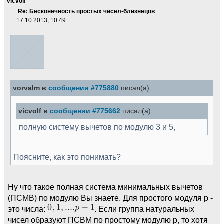
vicvolf
Re: Бесконечность простых чисел-близнецов
17.10.2013, 10:49
vorvalm в
сообщении #775880
писал(а):
vicvolf в
сообщении #775662
писал(а):
полную систему вычетов по модулю 3 и 5,
Поясните, как это понимать?
Ну что такое полная система минимальных вычетов
(ПСМВ) по модулю Вы знаете. Для простого модуля p -
это числа:
. Если группа натуральных
чисел образуют ПСВМ по простому модулю p, то хотя