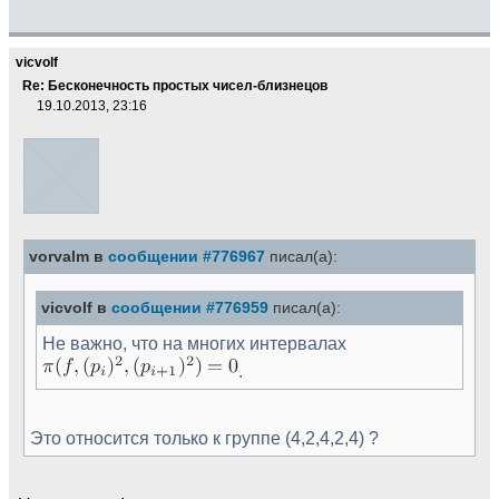
vicvolf
Re: Бесконечность простых чисел-близнецов
19.10.2013, 23:16
vorvalm в
сообщении #776967
писал(а):
vicvolf в
сообщении #776959
писал(а):
Не важно, что на многих интервалах
.
Это относится только к группе (4,2,4,2,4) ?