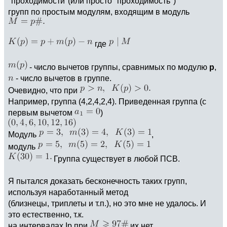
"проходимости"(или просто "проходимость")
групп по простым модулям, входящим в модуль
где
- число вычетов группы, сравнимых по модулю
р
,
- число вычетов в группе.
Очевидно, что при
Например, группа (4,2,4,2,4). Приведенная группа (с
первым вычетом
)
Модуль
,
модуль
Группа существует в любой ПСВ.
Я пытался доказать бесконечность таких групп,
используя наработанный метод
(близнецы, триплеты и т.п.), но это мне не удалось. И
это естественно, т.к.
на интервалах Ip при
их нет.