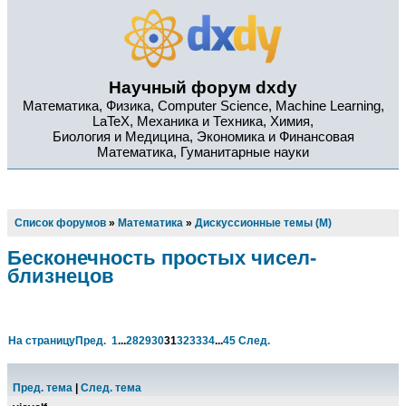
Научный форум dxdy
Математика, Физика, Computer Science, Machine Learning,
LaTeX, Механика и Техника, Химия,
Биология и Медицина, Экономика и Финансовая
Математика, Гуманитарные науки
Список форумов
»
Математика
»
Дискуссионные темы (М)
Бесконечность простых чисел-
близнецов
На страницу
Пред.
1
...
28
29
30
31
32
33
34
...
45
След.
Пред. тема
|
След. тема