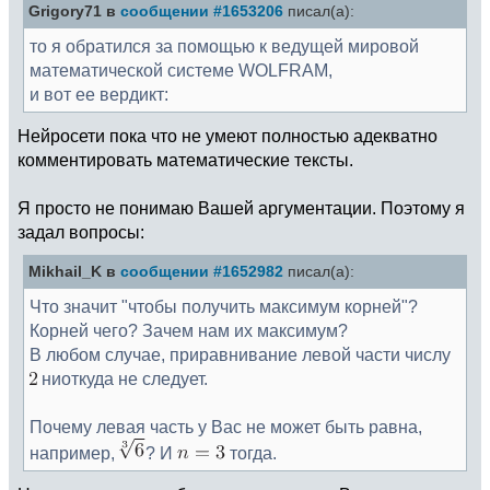
Grigory71 в
сообщении #1653206
писал(а):
то я обратился за помощью к ведущей мировой
математической системе WOLFRAM,
и вот ее вердикт:
Нейросети пока что не умеют полностью адекватно
комментировать математические тексты.
Я просто не понимаю Вашей аргументации. Поэтому я
задал вопросы:
Mikhail_K в
сообщении #1652982
писал(а):
Что значит "чтобы получить максимум корней"?
Корней чего? Зачем нам их максимум?
В любом случае, приравнивание левой части числу
ниоткуда не следует.
Почему левая часть у Вас не может быть равна,
например,
? И
тогда.