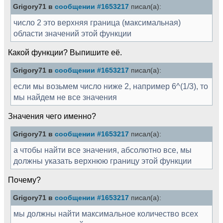
Grigory71 в
сообщении #1653217
писал(а):
число 2 это верхняя граница (максимальная)
области значений этой функции
Какой функции? Выпишите её.
Grigory71 в
сообщении #1653217
писал(а):
если мы возьмем число ниже 2, например 6^(1/3), то
мы найдем не все значения
Значения чего именно?
Grigory71 в
сообщении #1653217
писал(а):
а чтобы найти все значения, абсолютно все, мы
должны указать верхнюю границу этой функции
Почему?
Grigory71 в
сообщении #1653217
писал(а):
мы должны найти максимальное количество всех