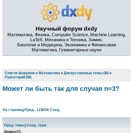
Научный форум dxdy
Математика, Физика, Computer Science, Machine Learning,
LaTeX, Механика и Техника, Химия,
Биология и Медицина, Экономика и Финансовая
Математика, Гуманитарные науки
Список форумов
»
Математика
»
Дискуссионные темы (М)
»
Пургаторий (М)
Может ли быть так для случая n=3?
На страницу
Пред.
1
2
3
4
5
6
След.
Пред. тема
|
След. тема
Grigory71