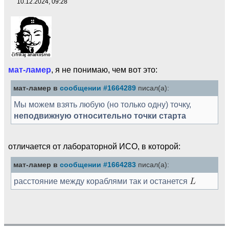
10.12.2024, 09:28
мат-ламер
, я не понимаю, чем вот это:
мат-ламер в
сообщении #1664289
писал(а):
Мы можем взять любую (но только одну) точку,
неподвижную относительно точки старта
отличается от лабораторной ИСО, в которой:
мат-ламер в
сообщении #1664283
писал(а):
расстояние между кораблями так и останется