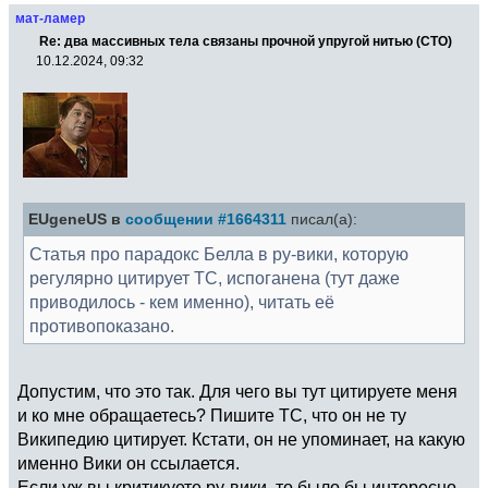
мат-ламер
Re: два массивных тела связаны прочной упругой нитью (СТО)
10.12.2024, 09:32
EUgeneUS в
сообщении #1664311
писал(а):
Статья про парадокс Белла в ру-вики, которую
регулярно цитирует ТС, испоганена (тут даже
приводилось - кем именно), читать её
противопоказано.
Допустим, что это так. Для чего вы тут цитируете меня
и ко мне обращаетесь? Пишите ТС, что он не ту
Википедию цитирует. Кстати, он не упоминает, на какую
именно Вики он ссылается.
Если уж вы критикуете ру-вики, то было бы интересно