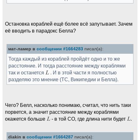
Остановка кораблей ещё более всё запутывает. Зачем
её вводить в парадокс Белла?
мат-ламер в
сообщении #1664283
писал(а):
Тогда каждый из кораблей пройдёт одно и то же
расстояние. И тогда расстояние между кораблями
так и останется
. И в этой части я полностью
разделяю это мнение (ТС, Википедии и Белла).
Чего? Белл, насколько понимаю, считал, что нить таки
порвется, а значит расстояние между кораблями
окажется больше
- в той СО, где длина нити будет
.
diakin в
сообщении #1664287
писал(а):