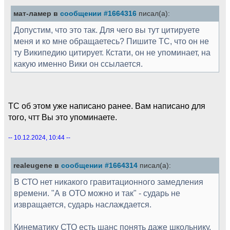
мат-ламер в
сообщении #1664316
писал(а):
Допустим, что это так. Для чего вы тут цитируете
меня и ко мне обращаетесь? Пишите ТС, что он не
ту Википедию цитирует. Кстати, он не упоминает, на
какую именно Вики он ссылается.
ТС об этом уже написано ранее. Вам написано для
того, чтт Вы это упоминаете.
-- 10.12.2024, 10:44 --
realeugene в
сообщении #1664314
писал(а):
В СТО нет никакого гравитационного замедления
времени. "А в ОТО можно и так" - сударь не
извращается, сударь наслаждается.
Кинематику СТО есть шанс понять даже школьнику.