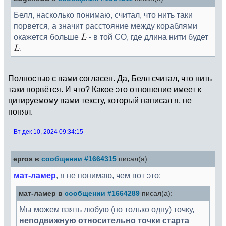
Белл, насколько понимаю, считал, что нить таки
порвется, а значит расстояние между кораблями
окажется больше
- в той СО, где длина нити будет
.
Полностью с вами согласен. Да, Белл считал, что нить
таки порвётся. И что? Какое это отношение имеет к
цитируемому вами тексту, который написал я, не
понял.
-- Вт дек 10, 2024 09:34:15 --
epros в
сообщении #1664315
писал(а):
мат-ламер
, я не понимаю, чем вот это:
мат-ламер в
сообщении #1664289
писал(а):
Мы можем взять любую (но только одну) точку,
неподвижную относительно точки старта