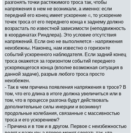
разгонять точки растяжимого троса так, чтобы
напряжения в нем не возникали, а именно: если
передний его конец имеет ускорение
, то ускорение
точек троса от его переднего конца к заднему должно
возрастать по известной зависимости (неподвижность
в координатах Риндлера). Это условие отсутствия
напряжений. Если оно не выполняется - напряжения
неизбежны. Наконец, нам известно о горизонте
событий ускоренного наблюдателя. Если задний конец
троса окажется за горизонтом событий переднего
ускоряющегося конца (вполне возможная ситуация в
данной задаче), разрыв любого троса просто
неизбежен.
- Так в чем причина появления напряжения в тросе? В
том, что его длина в итоге должна увеличиться или в
том, что в процессе разгона будут действовать
дополнительные силы инерции и возникнут
продольные колебания, связанные с массивностью
троса и его ускорением?
- Причина и в том и в другом. Первое с неизбежностью
ведет к разрыву, а второе может сделать так, что