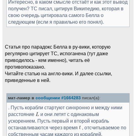
Интересно, в каком смысле отстаёт и как этот вывод
получен? ТС писал, цитируя Википедию, которая в
свою очередь цитировала самого Белла о
следующем (если я правильно его понял).
Статья про парадокс Белла в ру-вики, которую
регулярно цитирует ТС, испоганена (тут даже
приводилось - кем именно), читать её
противопоказано.
Читайте статью на англо-вики. И далее ссылки,
приведенные в ней.
мат-ламер в
сообщении #1664283
писал(а):
. Пусть корабли стартуют синхронно и между ними
расстояние
и они летят с одинаковым
ускорением. Пусть первый и второй корабль
останавливаются через время
, отсчитываемое по
собственным часам каждого из кораблей.