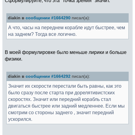
Сформулируйте, что эта "точка зрения" значит.
diakin в
сообщении #1664290
писал(а):
А что, часы на переднем корабле идут быстрее, чем
на заднем? Тогда все логично.
В моей формулировке было меньше лирики и больше
физики.
diakin в
сообщении #1664292
писал(а):
Значит их скорости перестали быть равны, как это
было сразу после старта при дорелятивистских
скоростях. Значит или передний корабль стал
двигаться быстрее или задний медленнее. Если мы
смотрим со стороны заднего , значит передний
ускорился.