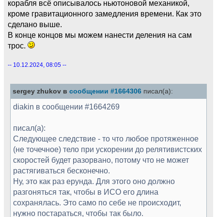
корабля всё описывалось ньютоновой механикой,
кроме гравитационного замедления времени. Как это
сделано выше.
В конце концов мы можем нанести деления на сам
трос.
-- 10.12.2024, 08:05 --
sergey zhukov в
сообщении #1664306
писал(а):
diakin в сообщении #1664269
писал(а):
Следующее следствие - то что любое протяженное
(не точечное) тело при ускорении до релятивистских
скоростей будет разорвано, потому что не может
растягиваться бесконечно.
Ну, это как раз ерунда. Для этого оно должно
разгоняться так, чтобы в ИСО его длина
сохранялась. Это само по себе не происходит,
нужно постараться, чтобы так было.