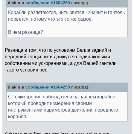
diakin в
сообщении #1664290
писал(а):
Корабли разлетаются, нить рвется - значит и гантель
порвется, потому что это то же самое.
...
В чем разница?
Разница в том, что по условиям Белла задний и
передний концы нити движутся с одинаковыми
собственными ускорениями, а для Вашей гантели
такого условия нет.
diakin в
сообщении #1664290
писал(а):
С точки зрения наблюдателя на заднем корабле,
который проводит измерения своими
инструментами параметров движения переднего
корабля.