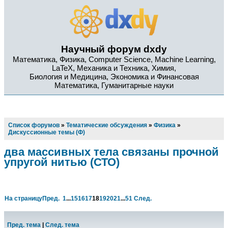
Научный форум dxdy
Математика, Физика, Computer Science, Machine Learning,
LaTeX, Механика и Техника, Химия,
Биология и Медицина, Экономика и Финансовая
Математика, Гуманитарные науки
Список форумов
»
Тематические обсуждения
»
Физика
»
Дискуссионные темы (Ф)
два массивных тела связаны прочной
упругой нитью (СТО)
На страницу
Пред.
1
...
15
16
17
18
19
20
21
...
51
След.
Пред. тема
|
След. тема