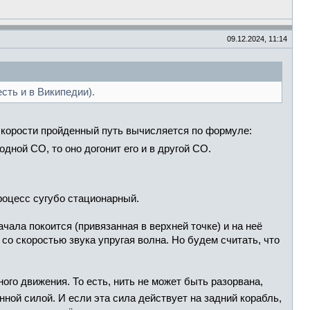
09.12.2024, 11:14
ть и в Википедии).
скорости пройденный путь вычисляется по формуле:
одной СО, то оно догонит его и в другой СО.
роцесс сугубо стационарный.
чала покоится (привязанная в верхней точке) и на неё
 со скоростью звука упругая волна. Но будем считать, что
го движения. То есть, нить не может быть разорвана,
янной силой. И если эта сила действует на задний корабль,