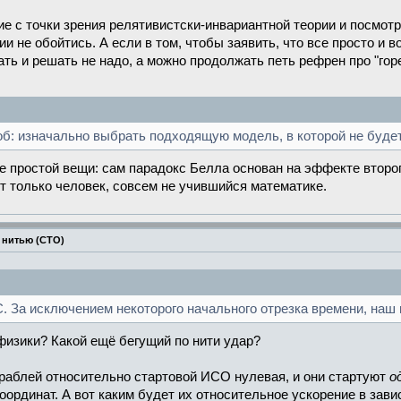
е с точки зрения релятивистски-инвариантной теории и посмотре
ии не обойтись. А если в том, чтобы заявить, что все просто 
чать и решать не надо, а можно продолжать петь рефрен про "горе
об: изначально выбрать подходящую модель, в которой не буд
е простой вещи: сам парадокс Белла основан на эффекте второго
т только человек, совсем не учившийся математике.
 нитью (СТО)
 За исключением некоторого начального отрезка времени, наш 
физики? Какой ещё бегущий по нити удар?
раблей относительно стартовой ИСО нулевая, и они стартуют
о
ординат. А вот каким будет их относительное ускорение в зави