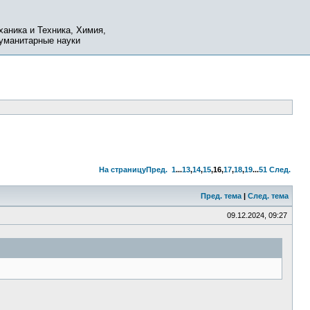
ханика и Техника, Химия,
Гуманитарные науки
На страницу
Пред.
1
...
13
,
14
,
15
,
16
,
17
,
18
,
19
...
51
След.
Пред. тема
|
След. тема
09.12.2024, 09:27