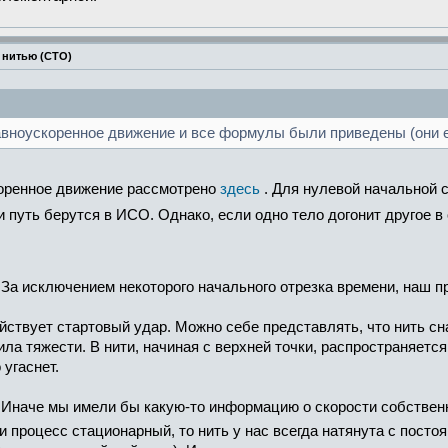
 нитью (СТО)
вноускоренное движение и все формулы были приведены (они ес
коренное движение рассмотрено
здесь
. Для нулевой начальной 
и путь берутся в ИСО. Однако, если одно тело догонит другое в 
За исключением некоторого начального отрезка времени, наш п
йствует стартовый удар. Можно себе представлять, что нить сна
ла тяжести. В нити, начиная с верхней точки, распространяется
 угаснет.
Иначе мы имели бы какую-то информацию о скорости собственно
ли процесс стационарный, то нить у нас всегда натянута с посто