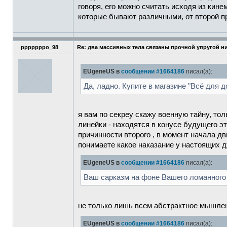
говоря, его можно считать исходя из кин
которые бывают различными, от второй пр
pppppppo_98
Re: два массивных тела связаны прочной упругой н
EUgeneUS в
сообщении #1664186
писал(а):
Да, ладно. Купите в магазине "Всё для д
я вам по секреу скажу военную тайну, то
линейки - находятся в конусе будущего э
причинности второго , в момент начала дв
понимаете какое наказание у настоящих 
EUgeneUS в
сообщении #1664186
писал(а):
Ваш сарказм на фоне Вашего ломанного 
не только лишь всем абстрактное мышлен
EUgeneUS в
сообщении #1664186
писал(а):