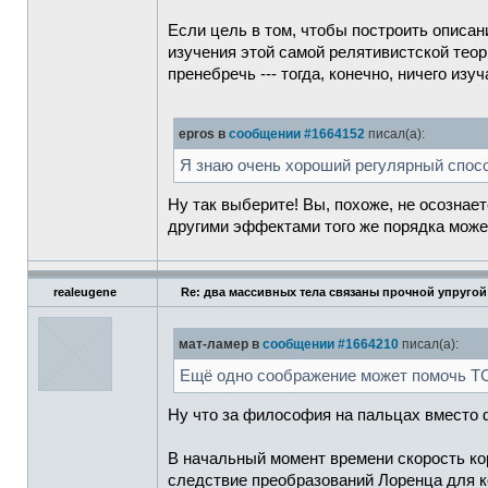
Если цель в том, чтобы построить описани
изучения этой самой релятивистской теор
пренебречь --- тогда, конечно, ничего изу
epros в
сообщении #1664152
писал(а):
Я знаю очень хороший регулярный спос
Ну так выберите! Вы, похоже, не осознает
другими эффектами того же порядка може
realeugene
Re: два массивных тела связаны прочной упругой
мат-ламер в
сообщении #1664210
писал(а):
Ещё одно соображение может помочь ТС.
Ну что за философия на пальцах вместо 
В начальный момент времени скорость ко
следствие преобразований Лоренца для ко