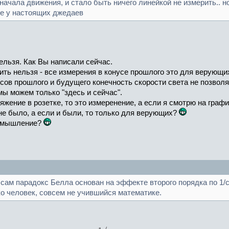
начала движения, и стало быть ничего линейкой не измерить.. н
ие у настоящих джедаев
ельзя. Как Вы написали сейчас.
рить нельзя - все измерения в конусе прошлого это для верующи
усов прошлого и будущего конечность скорости света не позволя
мы можем только "здесь и сейчас".
яжение в розетке, то это измеренение, а если я смотрю на график
 не было, а если и были, то только для верующих?
е мышление?
 сам парадокс Белла основан на эффекте второго порядка по 1/c
о человек, совсем не учившийся математике.