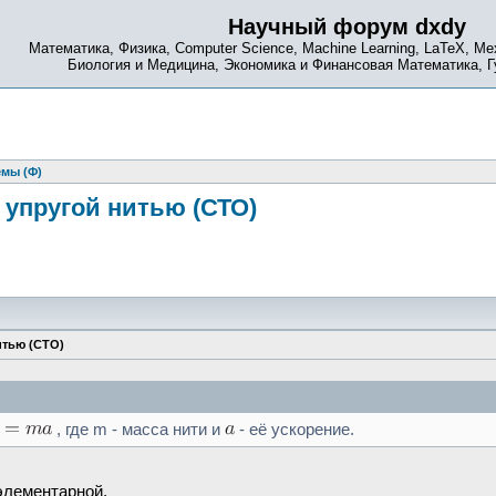
Научный форум dxdy
Математика, Физика, Computer Science, Machine Learning, LaTeX, Ме
Биология и Медицина, Экономика и Финансовая Математика, 
емы (Ф)
 упругой нитью (СТО)
итью (СТО)
, где m - масса нити и
- её ускорение.
элементарной.