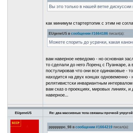
Вы это только в нашей ветке дискуссии 
как минимум стартертопик с этим не согл
EUgeneUS в
сообщении #1664186
писал(а):
Можете спорить до усрачки, какая канон
вам наверное неведомо - но основная засл
то сделали до него Лоренц с Пуанкаре, а
постулировав что они все одинаковые - то
находится на двух концах одновеменно 
релятивистски инвариантным интервало
вам сказ о проекциях, мировых линиях, и
наверное...
EUgeneUS
Re: два массивных тела связаны прочной упругой
pppppppo_98 в
сообщении #1664219
писал(а):