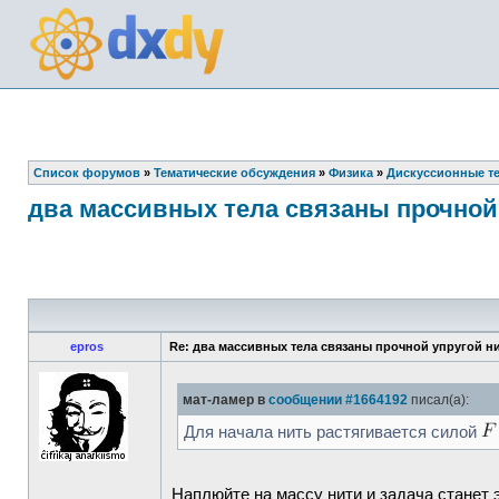
Список форумов
»
Тематические обсуждения
»
Физика
»
Дискуссионные т
два массивных тела связаны прочной
epros
Re: два массивных тела связаны прочной упругой н
мат-ламер в
сообщении #1664192
писал(а):
Для начала нить растягивается силой
Наплюйте на массу нити и задача станет 