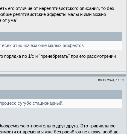
ть его отличие от нерелятивистского описания, то без
и вообще релятивистские эффекты малы и ими можно
 от ума".
ет всех этих исчезающе малых эффектов
 порядка по 1/c и "пренебрегать" при его рассмотрении
09.12.2024, 11:53
процесс сугубо стационарный.
дновременно
относительно друг друга. Это тривиальное
симости от времени я уже без расчётов не скажу, вообще