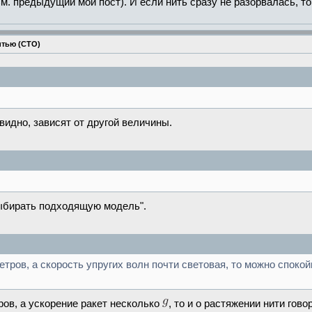
м. предыдущий мой пост). И если нить сразу не разорвалась, то 
итью (СТО)
видно, зависят от другой величины.
выбирать подходящую модель".
метров, а скорость упругих волн почти световая, то можно споко
ров, а ускорение ракет несколько
, то и о растяжении нити го