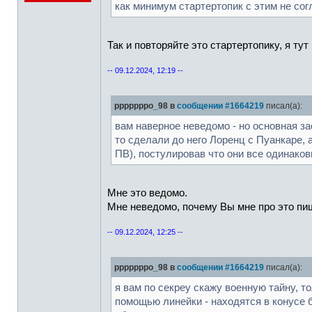
как минимум стартертопик с этим не сог
Так и повторяйте это стартертопику, я тут
-- 09.12.2024, 12:19 --
pppppppo_98 в
сообщении #1664219
писал(а):
вам наверное неведомо - но основная за
то сделали до него Лоренц с Пуанкаре, 
ПВ), постулировав что они все одинаков
Мне это ведомо.
Мне неведомо, почему Вы мне про это пиш
-- 09.12.2024, 12:25 --
pppppppo_98 в
сообщении #1664219
писал(а):
я вам по секреу скажу военную тайну, т
помощью линейки - находятся в конусе 