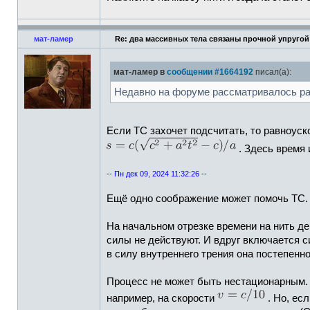
мат-ламер
Re: два массивных тела связаны прочной упругой
мат-ламер в
сообщении #1664192
писал(а):
Недавно на форуме рассматривалось ра
Если ТС захочет подсчитать, то равноус
. Здесь время 
-- Пн дек 09, 2024 11:32:26 --
Ещё одно соображение может помочь ТС. 
На начальном отрезке времени на нить де
силы не действуют. И вдруг включается си
в силу внутреннего трения она постепенно
Процесс не может быть нестационарным. 
например, на скорости
. Но, ес