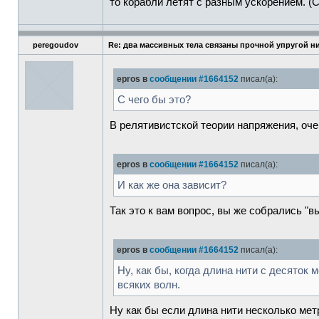
то корабли летят с разным ускорением. (С
peregoudov
Re: два массивных тела связаны прочной упругой н
epros в
сообщении #1664152
писал(а):
С чего бы это?
В релятивистской теории напряжения, оче
epros в
сообщении #1664152
писал(а):
И как же она зависит?
Так это к вам вопрос, вы же собрались "
epros в
сообщении #1664152
писал(а):
Ну, как бы, когда длина нити с десяток 
всяких волн.
Ну как бы если длина нити несколько мет