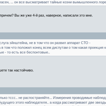
ласен, ... он все высматривает тайные козни вымышленного лоре
 причем? Вы же уже 4-й раз, наверное, написали это мне.
слуга эйнштейна, не в том что он развил аппарат СТО -
а в том что положил конец всем диспутам о том какая проекция
ые - то есть все беспонтовые..
ете так настойчиво.
олько тссс.. не распостраняйте... Измерения проводимые наблю
будущего этого наблюдателя.. а когда рассматривают две звезды