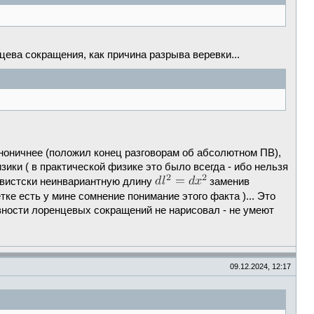
цева сокращения, как причина разрыва веревки...
каноничнее (положил конец разговорам об абсолютном ПВ),
ики ( в практической физике это было всегда - ибо нельзя
ивистски неинвариантную длину
заменив
ке есть у мине сомнение понимание этого факта )... Это
ивности лоренцевых сокращений не нарисовал - не умеют
09.12.2024, 12:17