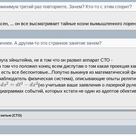
минимум третий раз повторяете. Зачем? Кто-то с этим спорит?
асен, ... он все высматривает тайные козни вымышленного лорен
ичнее. А другим-то это странное занятие зачем?
уга эйнштейна, не в том что он развил аппарат СТО -
 в том что положил конец всем диспутам о том какая проекция 
 есть все беспонтовые...Попутно выкинув из математической физ
- наблюдатель физическая система), описывающие опыты релят
м
(но учитывая ваше заявления о лазерной рулет
 диаграммах событий, которых кстати не один из адептов обект
 нитью (СТО)