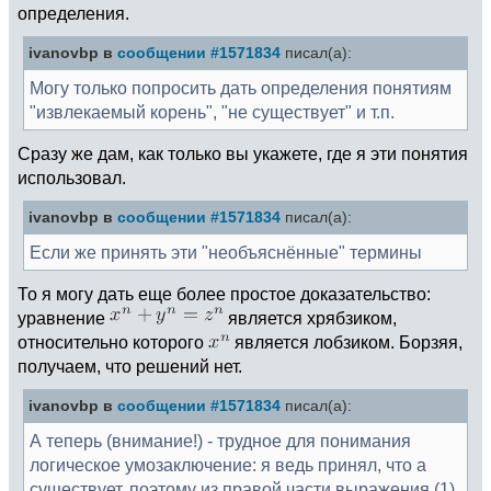
определения.
ivanovbp в
сообщении #1571834
писал(а):
Могу только попросить дать определения понятиям
"извлекаемый корень", "не существует" и т.п.
Сразу же дам, как только вы укажете, где я эти понятия
использовал.
ivanovbp в
сообщении #1571834
писал(а):
Если же принять эти "необъяснённые" термины
То я могу дать еще более простое доказательство:
уравнение
является хрябзиком,
относительно которого
является лобзиком. Борзяя,
получаем, что решений нет.
ivanovbp в
сообщении #1571834
писал(а):
А теперь (внимание!) - трудное для понимания
логическое умозаключение: я ведь принял, что а
существует, поэтому из правой части выражения (1)