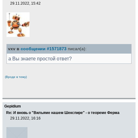
29.11.2022, 15:42
vxv в
сообщении #1571873
писал(а):
а Вы знаете простой ответ?
(Вроде в тему)
Gepidium
Re: И вновь о "Вильяме нашем Шекспире" - о теореме Ферма
29.11.2022, 16:16