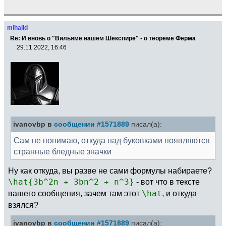
mihaild
Re: И вновь о "Вильяме нашем Шекспире" - о теореме Ферма
29.11.2022, 16:46
ivanovbp в
сообщении #1571889
писал(а):
Сам не понимаю, откуда над буковками появляются
странные бледные значки
Ну как откуда, вы разве не сами формулы набираете?
\hat{3b^2n + 3bn^2 + n^3}
- вот что в тексте
вашего сообщения, зачем там этот
\hat
, и откуда
взялся?
ivanovbp в
сообщении #1571889
писал(а):