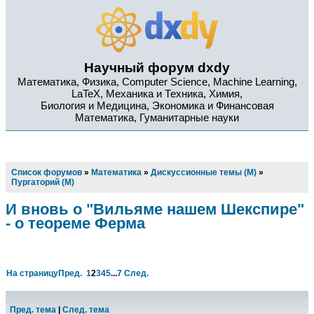
Научный форум dxdy
Математика, Физика, Computer Science, Machine Learning,
LaTeX, Механика и Техника, Химия,
Биология и Медицина, Экономика и Финансовая
Математика, Гуманитарные науки
Список форумов
»
Математика
»
Дискуссионные темы (М)
»
Пургаторий (М)
И вновь о "Вильяме нашем Шекспире"
- о теореме Ферма
На страницу
Пред.
1
2
3
4
5
...
7
След.
Пред. тема
|
След. тема