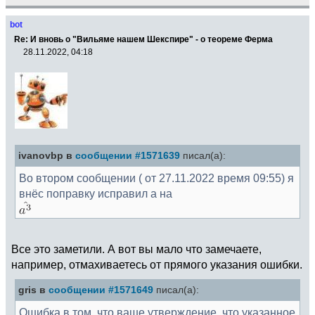
bot
Re: И вновь о "Вильяме нашем Шекспире" - о теореме Ферма
28.11.2022, 04:18
ivanovbp в
сообщении #1571639
писал(а):
Во втором сообщении ( от 27.11.2022 время 09:55) я
внёс поправку исправил a на
Все это заметили. А вот вы мало что замечаете,
например, отмахиваетесь от прямого указания ошибки.
gris в
сообщении #1571649
писал(а):
Ошибка в том, что ваше утверждение, что указанное