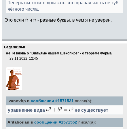
Теперь вы хотите доказать, что правая часть не куб
чётного числа.
Это если
и
- разные буквы, в чем я не уверен.
Gagarin1968
Re: И вновь о "Вильяме нашем Шекспире" - о теореме Ферма
29.11.2022, 12:45
ivanovbp в
сообщении #1571531
писал(а):
уравнение вида
не существует
Aritaborian в
сообщении #1571552
писал(а):