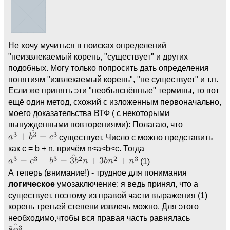
Не хочу мучиться в поисках определений
"неизвлекаемый корень, "существует" и других
подобных. Могу только попросить дать определения
понятиям "извлекаемый корень", "не существует" и т.п.
Если же принять эти "необъяснённые" термины, то вот
ещё один метод, схожий с изложенным первоначально,
моего доказательства ВТФ ( с некоторыми
вынужденными повторениями): Полагаю, что
существует. Число с можно представить
как c = b + n, причём n<a<b<c. Тогда
(1)
А теперь (внимание!) - трудное для понимания
логическое
умозаключение: я ведь принял, что а
существует, поэтому из правой части выражения (1)
корень третьей степени извлечь можно. Для этого
необходимо,чтобы вся правая часть равнялась
.