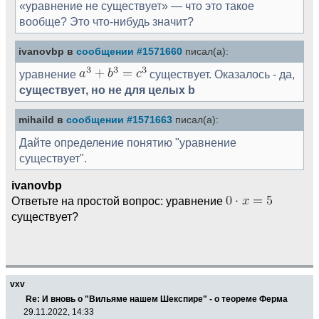
«уравнение не существует» — что это такое
вообще? Это что-нибудь значит?
ivanovbp в
сообщении #1571660
писал(а):
уравнение
существует. Оказалось - да,
существует, но не для целых b
mihaild в
сообщении #1571663
писал(а):
Дайте определение понятию "уравнение
существует".
ivanovbp
Ответьте на простой вопрос: уравнение
существует?
vxv
Re: И вновь о "Вильяме нашем Шекспире" - о теореме Ферма
29.11.2022, 14:33