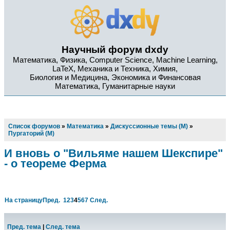
Научный форум dxdy
Математика, Физика, Computer Science, Machine Learning,
LaTeX, Механика и Техника, Химия,
Биология и Медицина, Экономика и Финансовая
Математика, Гуманитарные науки
Список форумов
»
Математика
»
Дискуссионные темы (М)
»
Пургаторий (М)
И вновь о "Вильяме нашем Шекспире"
- о теореме Ферма
На страницу
Пред.
1
2
3
4
5
6
7
След.
Пред. тема
|
След. тема