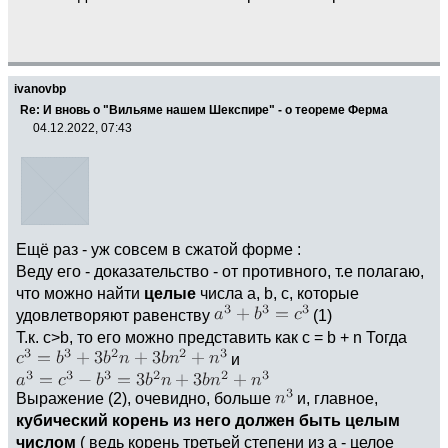
ivanovbp
Re: И вновь о "Вильяме нашем Шекспире" - о теореме Ферма
04.12.2022, 07:43
Ещё раз - уж совсем в сжатой форме :
Веду его - доказательство - от противного, т.е полагаю,
что можно найти
целые
числа a, b, c, которые
удовлетворяют равенству
(1)
Т.к. c>b, то его можно представить как c = b + n Тогда
и
Выражение (2), очевидно, больше
и, главное,
кубический корень из него должен быть целым
числом
( ведь корень третьей степени из а - целое