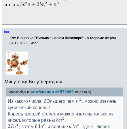
что а =
bot
Re: И вновь о "Вильяме нашем Шекспире" - о теореме Ферма
04.12.2022, 14:27
Минуточку, Вы утверждали
ivanovbp в
сообщении #1572489
писал(а):
Из какого числа, бОльшего чем
, можно извлечь
кубический корень? ...
Корень третьей степени можно извлечь только из
чисел, которые равны
,
, затем
.и вообще
, где k - любое