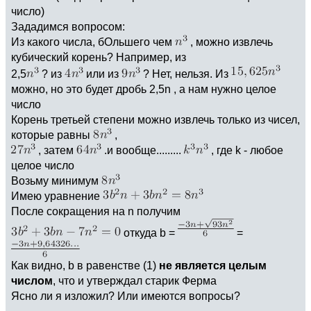
число)
Зададимся вопросом:
Из какого числа, бОльшего чем
, можно извлечь
кубический корень? Например, из
2,5
? из
или из
? Нет, нельзя. Из
можно, но это будет дробь 2,5n , а нам нужно целое
число
Корень третьей степени можно извлечь только из чисел,
которые равны
,
, затем
.и вообще.........
, где k - любое
целое число
Возьму минимум
Имею уравнение
После сокращения на n получим
откуда b =
=
Как видно, b в равенстве (1)
не является целым
числом
, что и утверждал старик Ферма
Ясно ли я изложил? Или имеются вопросы?