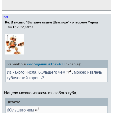
bot
Re: И вновь о "Вильяме нашем Шекспире" - о теореме Ферма
04.12.2022, 09:57
ivanovbp в
сообщении #1572489
писал(а):
Из какого числа, бОльшего чем
, можно извлечь
кубический корень?
Нацело можно извлечь из любого куба,
Цитата:
бОльшего чем