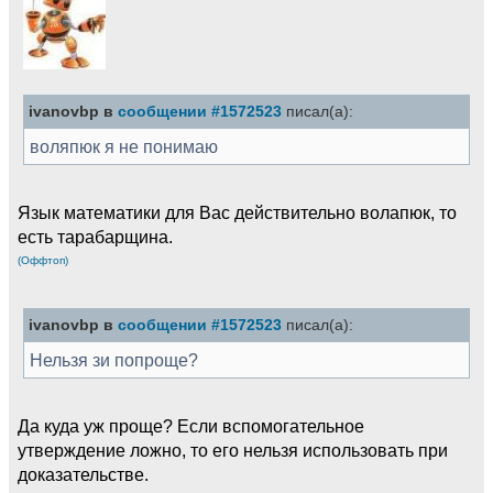
ivanovbp в
сообщении #1572523
писал(а):
воляпюк я не понимаю
Язык математики для Вас действительно волапюк, то
есть тарабарщина.
(Оффтоп)
ivanovbp в
сообщении #1572523
писал(а):
Нельзя зи попроще?
Да куда уж проще? Если вспомогательное
утверждение ложно, то его нельзя использовать при
доказательстве.