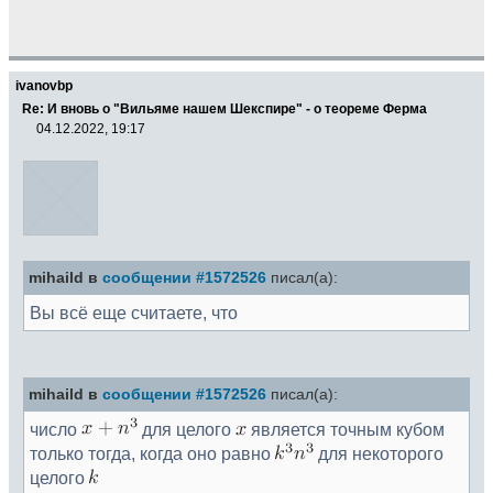
ivanovbp
Re: И вновь о "Вильяме нашем Шекспире" - о теореме Ферма
04.12.2022, 19:17
mihaild в
сообщении #1572526
писал(а):
Вы всё еще считаете, что
mihaild в
сообщении #1572526
писал(а):
число
для целого
является точным кубом
только тогда, когда оно равно
для некоторого
целого