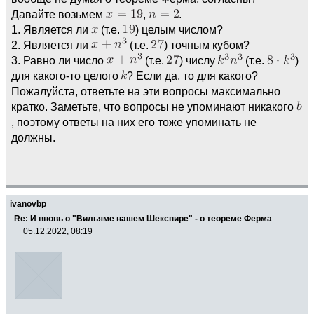
Давайте возьмем
,
.
1. Является ли
(т.е.
) целым числом?
2. Является ли
(т.е.
) точным кубом?
3. Равно ли число
(т.е.
) числу
(т.е.
)
для какого-то целого
? Если да, то для какого?
Пожалуйста, ответьте на эти вопросы максимально
кратко. Заметьте, что вопросы не упоминают никакого
, поэтому ответы на них его тоже упоминать не
должны.
ivanovbp
Re: И вновь о "Вильяме нашем Шекспире" - о теореме Ферма
05.12.2022, 08:19