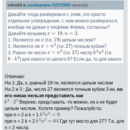
mihaild в
сообщении #1572550
писал(а):
Давайте тогда разберемся с этим, это просто
отдельное утверждение, с ним можно разбираться,
вообще не думая о теореме Ферма, согласны?
Давайте возьмем
,
.
1. Является ли
(т.е.
) целым числом?
2. Является ли
(т.е.
) точным кубом?
3. Равно ли число
(т.е.
) числу
(т.е.
) для какого-то целого
? Если да, то для какого
Отвечаю:
На 1: Да, х, равный 19-ти, является целым числом
На 2 и 3 : Да, число 27 является точным кубом 3-ки,
но
его никак нельзя представить как
Вернее, представить -то можно, но к не будет
целым числом. Хотите пример? Пожалуйста:
при n = 2 и k = 1
при n = 2 k = 2
Где тут место для 27? Т.е. для
n = 2 числа