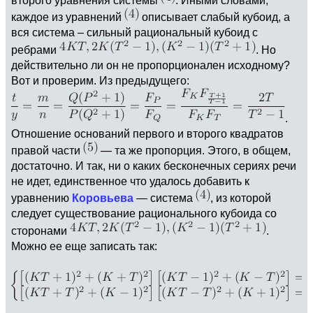
второго уравнения системы
. Иными словами,
каждое из уравнений
описывает слабый кубоид, а
вся система – сильный рациональный кубоид с
ребрами
. Но
действительно ли он не пропорционален исходному?
Вот и проверим. Из предыдущего:
.
Отношение оснований первого и второго квадратов
правой части
— та же пропорция. Этого, в общем,
достаточно. И так, ни о каких бесконечных сериях речи
не идет, единственное что удалось добавить к
уравнению
Коровьева
— система
, из которой
следует существование рационального кубоида со
сторонами
.
Можно ее еще записать так: