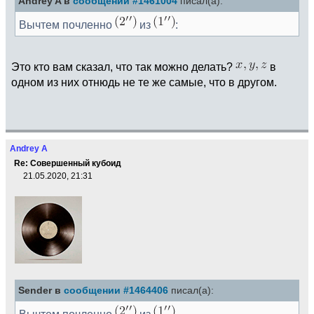
Andrey A в
сообщении #1461004
писал(а):
Вычтем почленно
из
:
Это кто вам сказал, что так можно делать?
в
одном из них отнюдь не те же самые, что в другом.
Andrey A
Re: Совершенный кубоид
21.05.2020, 21:31
Sender в
сообщении #1464406
писал(а):
Вычтем почленно
из