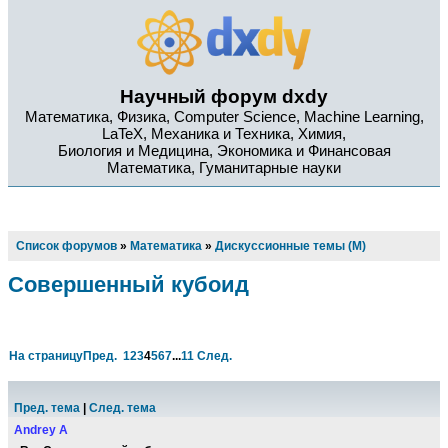
Научный форум dxdy
Математика, Физика, Computer Science, Machine Learning,
LaTeX, Механика и Техника, Химия,
Биология и Медицина, Экономика и Финансовая
Математика, Гуманитарные науки
Список форумов
»
Математика
»
Дискуссионные темы (М)
Совершенный кубоид
На страницу
Пред.
1
2
3
4
5
6
7
...
11
След.
Пред. тема
|
След. тема
Andrey A