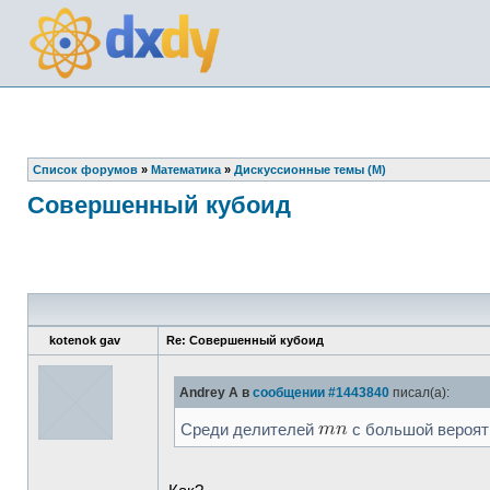
Список форумов
»
Математика
»
Дискуссионные темы (М)
Совершенный кубоид
kotenok gav
Re: Совершенный кубоид
Andrey A в
сообщении #1443840
писал(а):
Среди делителей
с большой вероят