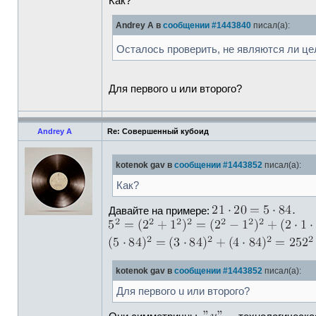
Как?
Andrey A в
сообщении #1443840
писал(а):
Осталось проверить, не являются ли ц
Для первого u или второго?
Andrey A
Re: Совершенный кубоид
kotenok gav в
сообщении #1443852
писал(а):
Как?
Давайте на примере:
kotenok gav в
сообщении #1443852
писал(а):
Для первого u или второго?