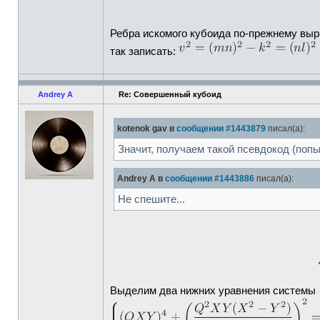
Ребра искомого кубоида по-прежнему вы
так записать:
Andrey A
Re: Совершенный кубоид
kotenok gav в
сообщении #1443879
писал(а):
Значит, получаем такой псевдокод (попы
Andrey A в
сообщении #1443886
писал(а):
Не спешите...
Выделим два нижних уравнения системы