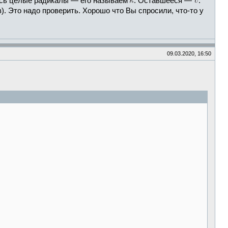
ись целые радикалы — его называем
. Оставшееся —
.
. Это надо проверить. Хорошо что Вы спросили, что-то у
09.03.2020, 16:50