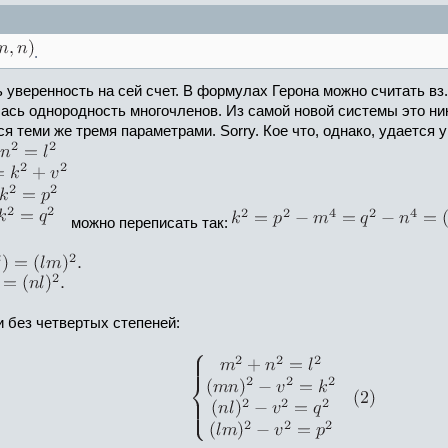
.
 уверенность на сей счет. В формулах Герона можно считать вз
сь однородность многочленов. Из самой новой системы это ника
 теми же тремя параметрами. Sorry. Кое что, однако, удается у
можно переписать так:
 без четвертых степеней: