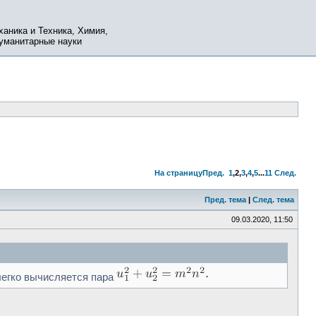
ханика и Техника, Химия,
Гуманитарные науки
На страницу
Пред.
1
,
2
,
3
,
4
,
5
...
11
След.
Пред. тема
|
След. тема
09.03.2020, 11:50
 легко вычисляется пара