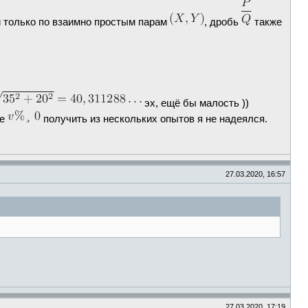
и только по взаимно простым парам
, дробь
также
эх, ещё бы малость ))
ое
получить из нескольких опытов я не надеялся.
27.03.2020, 16:57
27.03.2020, 17:19