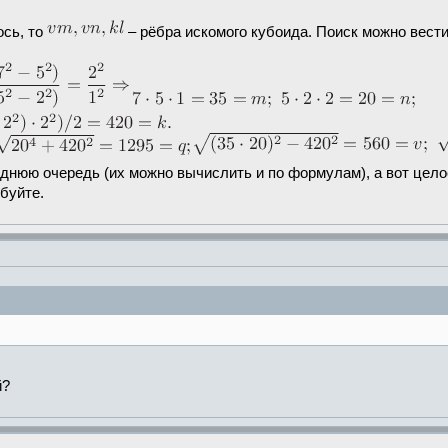
ось, то
– рёбра искомого кубоида. Поиск можно вест
еднюю очередь (их можно вычислить и по формулам), а вот цел
обуйте.
й?