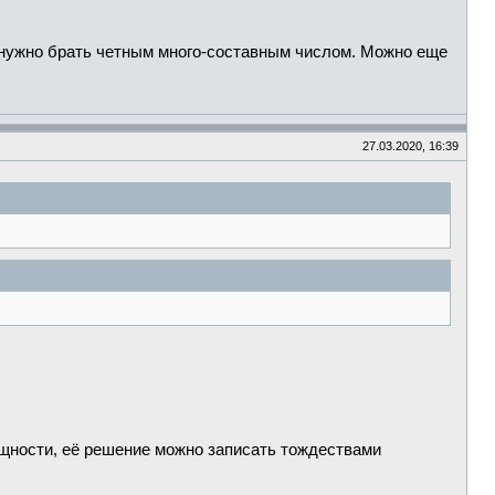
 нужно брать четным много-составным числом. Можно еще
27.03.2020, 16:39
щности, её решение можно записать тождествами