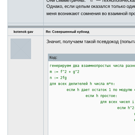
Они симметричны.
— технологическая
Однако, если целым оказался только один
меня возникают сомнения во взаимной пр
kotenok gav
Re: Совершенный кубоид
Значит, получаем такой псевдокод (попыта
Код:
генерируем два взаимнопростых числа разн
m := f^2 + g^2
n := 2fg
для всех делителей h числа m*n:
если h дает остаток 1 по модулю 
если h простое:
для всех чисел i меньше
если h^2-i^2 точны
u := i*m*
если m^4+u^2 точ
если n^4+u^2 то
вернуть i