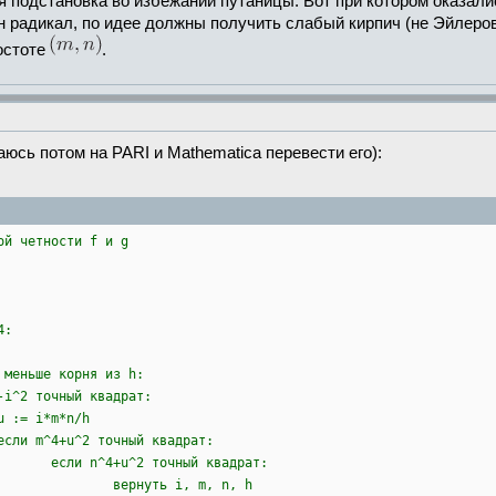
 подстановка во избежании путаницы. Вот при котором оказал
 радикал, по идее должны получить слабый кирпич (не Эйлеров)
остоте
.
юсь потом на PARI и Mathematica перевести его):
ой четности f и g
4:
 корня из h:
й квадрат:
n/h
ный квадрат:
чный квадрат:
, m, n, h