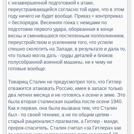
с незавершенной подготовкой к атаке,
переустраивающейся согласно той идее, что в этом
году ничего не будет вообще. Приказ + контрприказ
= беспорядок. Весенняя гонка с немцами по
подготовке первого удара, оборванная в конце
весны и сменившаяся постепенным полполнением,
переустройством и усилением того, что успели
спешно сколотить на Западе, в результате и дала то,
что только могла дать - груды деталей и блоков
полусобранной военной машины, ни к чему не
готовые вообще.
Товарищ Сталин не предусмотрел того, что Гитлер
отважится атаковать Россию, имея в запасе только
два летних месяца и не готовясь к осени и зиме. Это
была вторая сталинская ошибка после осени 1940.
Как и первая, она была вызвана тем, что Сталин
был - по своей технике, а не по общим целям -
старый рационалист-прагматик, а Гитлер - махди,
пророк-спаситель. Сталин считал «за Гитлера» как