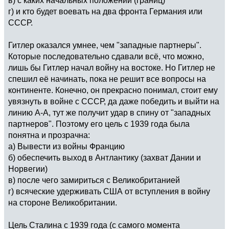
г) и кто будет воевать на два фронта Германия или
СССР.
Гитлер оказался умнее, чем "западные партнеры".
Которые последовательно сдавали всё, что можно,
лишь бы Гитлер начал войну на востоке. Но Гитлер не
спешил её начинать, пока не решит все вопросы на
континенте. Конечно, он прекрасно понимал, стоит ему
увязнуть в войне с СССР, да даже победить и выйти на
линию А-А, тут же получит удар в спину от "западных
партнеров". Поэтому его цель с 1939 года была
понятна и прозрачна:
а) Вывести из войны Францию
б) обеспечить выход в Антлантику (захват Дании и
Норвегии)
в) после чего замириться с Великобританией
г) всяческие удерживать США от вступления в войну
на стороне Великобритании.
Цель Сталина с 1939 года (с самого момента