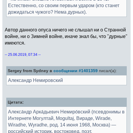
Естественно, со своим первым ударом (кто станет
дожидаться чужого? Нема дурных).
Автор данного опуса ничего не слышал ни о Странной
войне, ни о Зимней войне, иначе знал бы, что "дурные"
имеются.
-- 25.06.2019, 07:34 --
Sergey from Sydney в
сообщении #1401359
писал(а):
Александр Немировский
Цитата:
Алекса́ндр Арка́дьевич Немиро́вский (псевдонимы в
Интернете Могултай, Mogultaj, Вираде, Wirade,
Wiradhe, Wyradhe, род. 14 июня 1968, Москва) —
российский историк, востоковед, поэт.