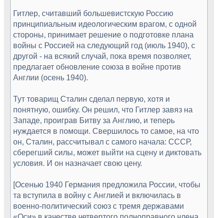
Гитлер, считавший большевистскую Россию
принципиальным идеологическим врагом, с одной
стороны, принимает решение о подготовке плана
войны с Россией на следующий год (июль 1940), с
другой - на всякий случай, пока время позволяет,
предлагает обновление союза в войне против
Англии (осень 1940).
Тут товарищ Сталин сделал первую, хотя и
понятную, ошибку. Он решил, что Гитлер завяз на
Западе, проиграв Битву за Англию, и теперь
нуждается в помощи. Свершилось то самое, на что
он, Сталин, рассчитывал с самого начала: СССР,
сберегший силы, может выйти на сцену и диктовать
условия. И он назначает свою цену.
[Осенью 1940 Германия предложила России, чтобы
та вступила в войну с Англией и включилась в
военно-политический союз с тремя державами
«Оси» в качестве четвертого полноправного члена.