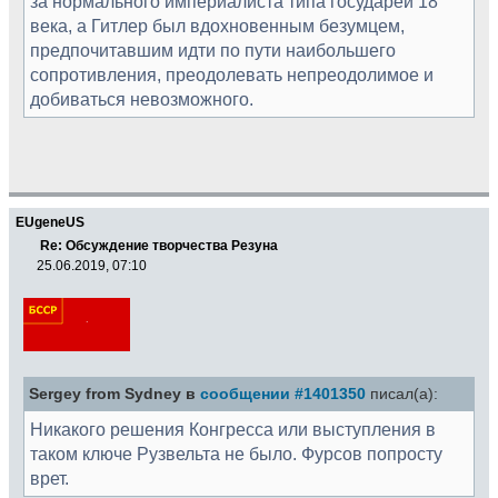
за нормального империалиста типа государей 18
века, а Гитлер был вдохновенным безумцем,
предпочитавшим идти по пути наибольшего
сопротивления, преодолевать непреодолимое и
добиваться невозможного.
EUgeneUS
Re: Обсуждение творчества Резуна
25.06.2019, 07:10
Sergey from Sydney в
сообщении #1401350
писал(а):
Никакого решения Конгресса или выступления в
таком ключе Рузвельта не было. Фурсов попросту
врет.