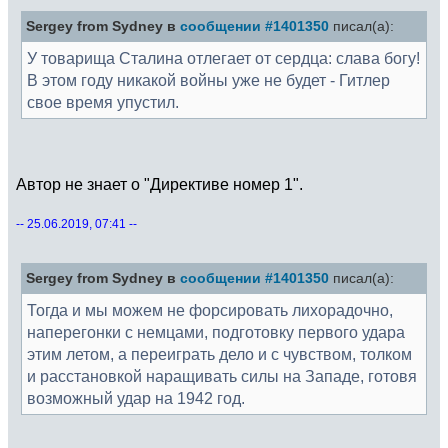
Sergey from Sydney в
сообщении #1401350
писал(а):
У товарища Сталина отлегает от сердца: слава богу!
В этом году никакой войны уже не будет - Гитлер
свое время упустил.
Автор не знает о "Директиве номер 1".
-- 25.06.2019, 07:41 --
Sergey from Sydney в
сообщении #1401350
писал(а):
Тогда и мы можем не форсировать лихорадочно,
наперегонки с немцами, подготовку первого удара
этим летом, а переиграть дело и с чувством, толком
и расстановкой наращивать силы на Западе, готовя
возможный удар на 1942 год.