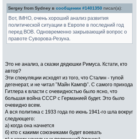
Sergey from Sydney в
сообщении #1401350
писал(а):
Вот, IMHO, очень хороший анализ развития
политической ситуации в Европе в последний год
перед ВОВ. Одновременно закрывающий вопрос о
правоте Суворова-Резуна.
Это не анализ, а сказки дядюшки Римуса. Кстати, кто
автор?
Эти спекуляции исходят из того, что Сталин - тупой
дегенерат, и не читал "Майн Кампф". С самого прихода
Гитлера к власти с очевидностью было ясно, что
большая война СССР с Германией будет. Это было
очевидно всем.
А вся политика с 1933 года по июнь 1941-го шла вокруг
следующего:
а) когда она начнется
б) кто с какими союзниками будет воевать
в) с каких начальных положений (границ)