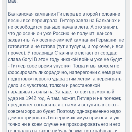
мае.
Балканская кампания Гитлера во второй половине
весны все переиграла. Гитлер завяз на Балканах и
не освободится раньше начала лета. А это значит,
что до осени он уже Россию не получит шансов
захватить. А к осенне-зимней кампании Германия не
готовится и не готова (тут и тулупы, и горючее, и все
прочее). У товарища Сталина отлегает от сердца:
слава богу! В этом году никакой войны уже не будет
- Гитлер свое время упустил. Тогда и мы можем не
форсировать лихорадочно, наперегонки с немцами,
подготовку первого удара этим летом, а переиграть
дело и с чувством, толком и расстановкой
наращивать силы на Западе, готовя возможный
удар на 1942 год. А там, может, Гитлер и не полезет,
предпочтет согласиться с нами и вступить в союз -
совсем хорошо будет. Поэтому одновременно надо
демонстрировать Гитлеру максимум приязни, и уж
точно ни в коем случае не провоцировать его и его
генералов на какое-нибудь безумство храбрых - и