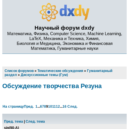
Научный форум dxdy
Математика, Физика, Computer Science, Machine Learning,
LaTeX, Механика и Техника, Химия,
Биология и Медицина, Экономика и Финансовая
Математика, Гуманитарные науки
Список форумов
»
Тематические обсуждения
»
Гуманитарный
раздел
»
Дискуссионные темы (Гум)
Обсуждение творчества Резуна
На страницу
Пред.
1
...
6
7
8
9
10
11
12
...
16
След.
Пред. тема
|
След. тема
sin(90-A)