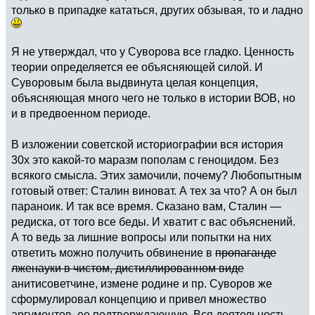
только в припадке кататься, других обзывая, то и ладно
Я не утверждал, что у Суворова все гладко. Ценность
теории определяется ее объясняющей силой. И
Суворовым была выдвинута целая концепция,
объясняющая много чего не только в истории ВОВ, но
и в предвоенном периоде.
В изложении советской историографии вся история
30x это какой-то маразм пополам с геноцидом. Без
всякого смысла. Этих замочили, почему? Любопытным
готовый ответ: Сталин виноват. А тех за что? А он был
параноик. И так все время. Сказано вам, Сталин —
редиска, от того все беды. И хватит с вас объяснений.
А то ведь за лишние вопросы или попытки на них
ответить можно получить обвинение в
пропаганде
лженауки в чистом, дистиллированном виде
анитисоветчине, измене родине и пр. Суворов же
сформулировал концепцию и привел множество
аргументов, ее подтверждающую. Вся деятельность