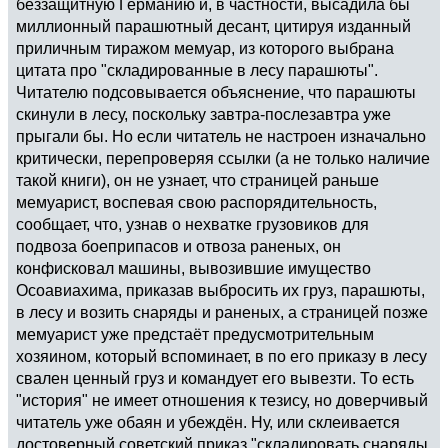
беззащитную Германию и, в частности, высадила бы
миллионный парашютный десант, цитируя изданный
приличным тиражом мемуар, из которого выбрана
цитата про "складированные в лесу парашюты".
Читателю подсовывается объяснение, что парашюты
скинули в лесу, поскольку завтра-послезавтра уже
прыгали бы. Но если читатель не настроен изначально
критически, перепроверяя ссылки (а не только наличие
такой книги), он не узнает, что страницей раньше
мемуарист, воспевая свою распорядительность,
сообщает, что, узнав о нехватке грузовиков для
подвоза боеприпасов и отвоза раненых, он
конфисковал машины, вывозившие имущество
Осоавиахима, приказав выбросить их груз, парашюты,
в лесу и возить снаряды и раненых, а страницей позже
мемуарист уже предстаёт предусмотрительным
хозяином, который вспоминает, в по его приказу в лесу
свален ценный груз и командует его вывезти. То есть
"история" не имеет отношения к тезису, но доверчивый
читатель уже обаян и убеждён. Ну, или склеивается
достоверный советский приказ "складировать снаряды