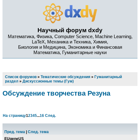
Научный форум dxdy
Математика, Физика, Computer Science, Machine Learning,
LaTeX, Механика и Техника, Химия,
Биология и Медицина, Экономика и Финансовая
Математика, Гуманитарные науки
Список форумов
»
Тематические обсуждения
»
Гуманитарный
раздел
»
Дискуссионные темы (Гум)
Обсуждение творчества Резуна
На страницу
1
2
3
4
5
...
16
След.
Пред. тема
|
След. тема
EUgeneUS