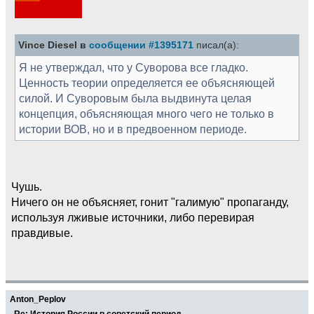
Vince Diesel в
сообщении #1395171
писал(а):
Я не утверждал, что у Суворова все гладко.
Ценность теории определяется ее объясняющей
силой. И Суворовым была выдвинута целая
концепция, объясняющая много чего не только в
истории ВОВ, но и в предвоенном периоде.
Чушь.
Ничего он не объясняет, гонит "галимую" пропаганду,
используя лживые источники, либо перевирая
правдивые.
Anton_Peplov
Re: История России в советский период