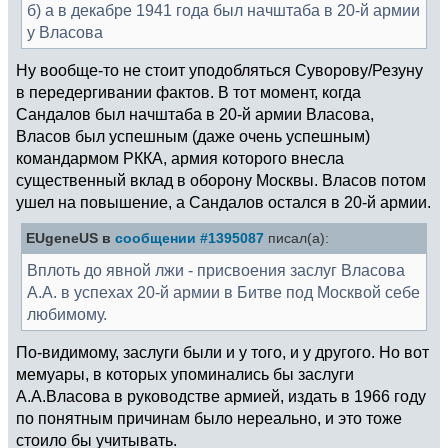
б) а в декабре 1941 года был начштаба в 20-й армии
у Власова
Ну вообще-то не стоит уподобляться Суворову/Резуну
в передергивании фактов. В тот момент, когда
Сандалов был начштаба в 20-й армии Власова,
Власов был успешным (даже очень успешным)
командармом РККА, армия которого внесла
существенный вклад в оборону Москвы. Власов потом
ушел на повышение, а Сандалов остался в 20-й армии.
EUgeneUS в
сообщении #1395087
писал(а):
Вплоть до явной лжи - присвоения заслуг Власова
А.А. в успехах 20-й армии в Битве под Москвой себе
любимому.
По-видимому, заслуги были и у того, и у другого. Но вот
мемуары, в которых упоминались бы заслуги
А.А.Власова в руководстве армией, издать в 1966 году
по понятным причинам было нереально, и это тоже
стоило бы учитывать.