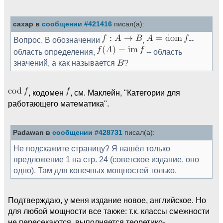
caxap в
сообщении #421416
писал(а):
Вопрос. В обозначении
,
--
область определения,
-- область
значений, а как называется
?
, кодомен
, см. Маклейн, "Категории для
работающего математика".
Padawan в
сообщении #428731
писал(а):
Не подскажите страницу? Я нашёл только
предложение 1 на стр. 24 (советское издание, оно
одно). Там для конечных мощностей только.
Подтверждаю, у меня издание новое, английское. Но
для любой мощности все также: т.к. классы смежности
не пересекаются, выполняется теоретико-