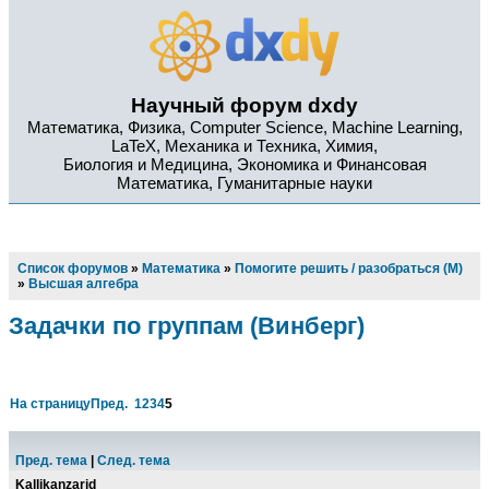
Научный форум dxdy
Математика, Физика, Computer Science, Machine Learning,
LaTeX, Механика и Техника, Химия,
Биология и Медицина, Экономика и Финансовая
Математика, Гуманитарные науки
Список форумов
»
Математика
»
Помогите решить / разобраться (М)
»
Высшая алгебра
Задачки по группам (Винберг)
На страницу
Пред.
1
2
3
4
5
Пред. тема
|
След. тема
Kallikanzarid