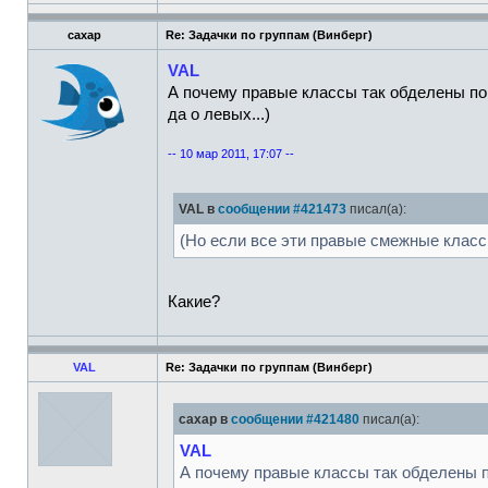
caxap
Re: Задачки по группам (Винберг)
VAL
А почему правые классы так обделены по
да о левых...)
-- 10 мар 2011, 17:07 --
VAL в
сообщении #421473
писал(а):
(Но если все эти правые смежные класс
Какие?
VAL
Re: Задачки по группам (Винберг)
caxap в
сообщении #421480
писал(а):
VAL
А почему правые классы так обделены п