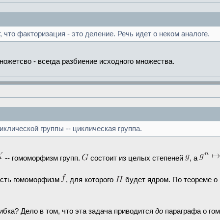
, что факторизация - это деление. Речь идет о неком аналоге.
ножетсво - всегда разбиение исходного множества.
иклической группы -- циклическая группа.
-- гомоморфизм групп.
состоит из целых степеней
, а
 Есть гомоморфизм
, для которого
будет ядром. По теореме 
бка? Дело в том, что эта задача приводится
до
параграфа о гом