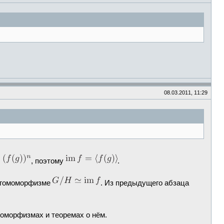
08.03.2011, 11:29
, поэтому
.
о гомоморфизме
. Из предыдущего абзаца
оморфизмах и теоремах о нём.