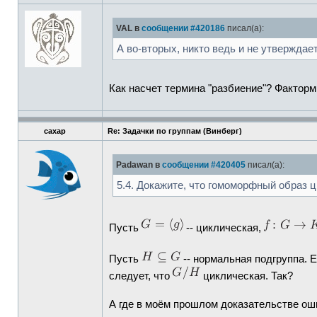
VAL в
сообщении #420186
писал(а):
А во-вторых, никто ведь и не утверждает
Как насчет термина "разбиение"? Факторм
caxap
Re: Задачки по группам (Винберг)
Padawan в
сообщении #420405
писал(а):
5.4. Докажите, что гомоморфный образ ц
Пусть
-- циклическая,
Пусть
-- нормальная подгруппа.
следует, что
циклическая. Так?
А где в моём прошлом доказательстве оши