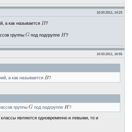
10.03.2011, 14:23
ий, а как называется
?
ассов группы
под подгруппе
?
10.03.2011, 16:55
ний, а как называется
?
лассов группы
под подгруппе
?
е классы являются одновременно и левыми, то и