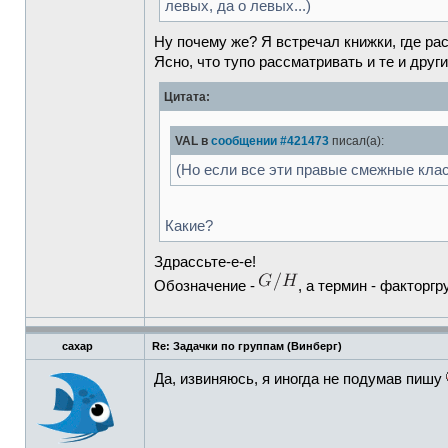
левых, да о левых...)
Ну почему же? Я встречал книжки, где р
Ясно, что тупо рассматривать и те и друг
Цитата:
VAL в
сообщении #421473
писал(а):
(Но если все эти правые смежные кла
Какие?
Здрассьте-е-е!
Обозначение -
, а термин - факторгр
caxap
Re: Задачки по группам (Винберг)
Да, извиняюсь, я иногда не подумав пишу