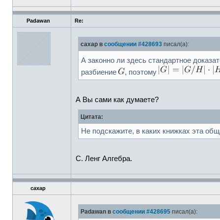
Padawan
Re:
caxap в
сообщении #428693
писал(а):
А законно ли здесь стандартное доказа
разбиение
, поэтому
А Вы сами как думаете?
Цитата:
Не подскажите, в каких книжках эта об
С. Ленг Алгебра.
caxap
Padawan в
сообщении #428695
писал(а):