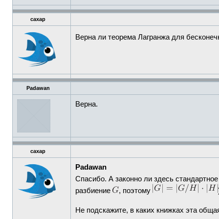
caxap
Верна ли теорема Лагранжа для бесконечн
Padawan
Верна.
caxap
Padawan
Спасибо. А законно ли здесь стандартное
разбиение
, поэтому
Не подскажите, в каких книжках эта обща