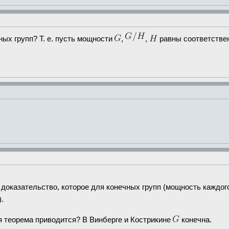
ых групп? Т. е. пусть мощности
,
,
равны соответстве
 доказательство, которое для конечных групп (мощность каждо
).
я теорема приводится? В Винберге и Кострикине
конечна.