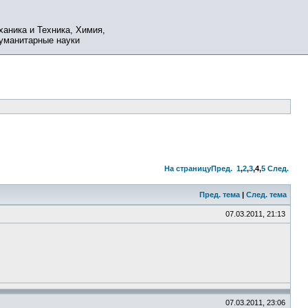
ханика и Техника, Химия,
Гуманитарные науки
На страницу
Пред.
1
,
2
,
3
,
4
,
5
След.
Пред. тема
|
След. тема
07.03.2011, 21:13
07.03.2011, 23:06