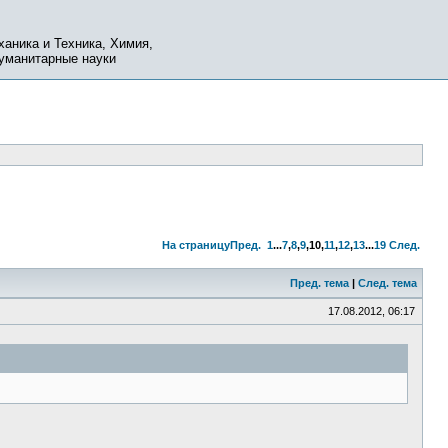
ханика и Техника, Химия,
Гуманитарные науки
На страницу
Пред.
1
...
7
,
8
,
9
,
10
,
11
,
12
,
13
...
19
След.
Пред. тема
|
След. тема
17.08.2012, 06:17