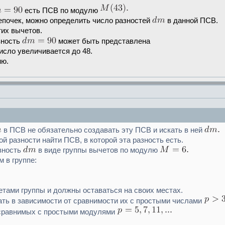
есть ПСВ по модулю
епочек, можно определить число разностей
в данной ПСВ.
тих вычетов.
азность
может быть представлена
х число увеличивается до 48.
ию.
в ПСВ не обязательно создавать эту ПСВ и искать в ней
й разности найти ПСВ, в которой эта разность есть.
азность
в виде группы вычетов по модулю
 в группе:
тами группы и должны оставаться на своих местах.
ь в зависимости от сравнимости их с простыми числами
, сравнимых с простыми модулями