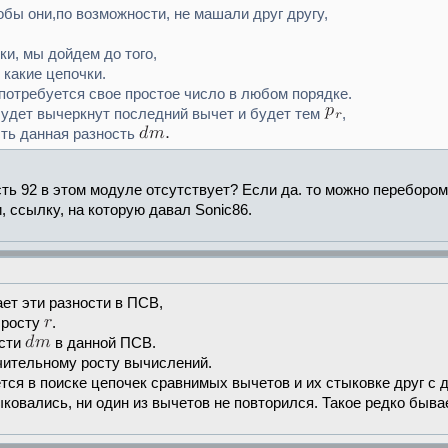
обы они,по возможности, не машали друг другу,
и, мы дойдем до того,
 какие цепочки.
потребуется свое простое число в любом порядке.
удет вычеркнут последний вычет и будет тем
,
сть данная разность
сть 92 в этом модуле отсутствует? Если да. то можно переборо
, ссылку, на которую давал Sonic86.
ает эти разности в ПСВ,
о росту
.
ости
в данной ПСВ.
ачительному росту вычислений.
ся в поиске цепочек сравнимых вычетов и их стыковке друг с д
ковались, ни один из вычетов не повторился. Такое редко бывае