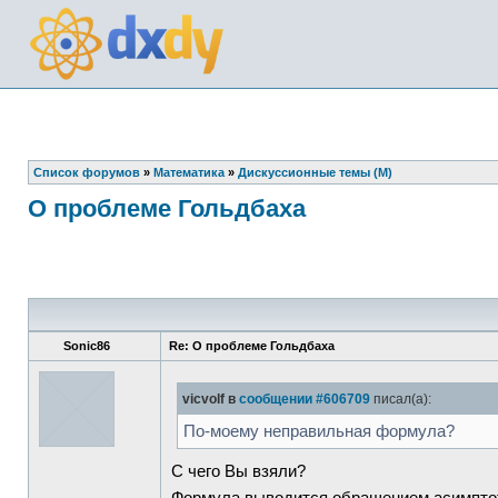
Список форумов
»
Математика
»
Дискуссионные темы (М)
О проблеме Гольдбаха
Sonic86
Re: О проблеме Гольдбаха
vicvolf в
сообщении #606709
писал(а):
По-моему неправильная формула?
С чего Вы взяли?