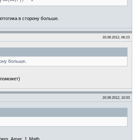
ет
мптотика в сторону больше.
20.08.2012, 06:23
рону больше.
 поможет)
20.08.2012, 10:03
rs. Amer. J. Math.,