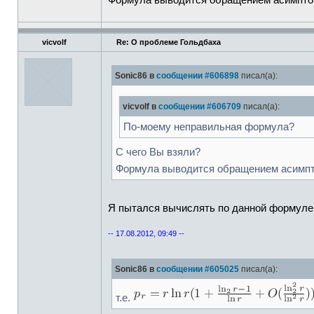
Формула выводится обращением асимпт
vicvolf
Re: О проблеме Гольдбаха
Sonic86 в
сообщении #606898
писал(а):
vicvolf в
сообщении #606709
писал(а):
По-моему неправильная формула?
С чего Вы взяли?
Формула выводится обращением асимп
Я пытался вычислять по данной формуле.
-- 17.08.2012, 09:49 --
Sonic86 в
сообщении #605025
писал(а):
т.е.