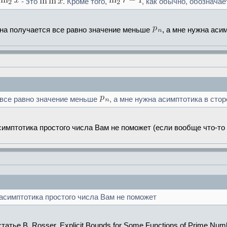
.
- это
. Кроме того,
, как обычно, обознача
лена получается все равно значение меньше
, а мне нужна аси
я все равно значение меньше
, а мне нужна асимптотика в сто
асимптотика простого числа Вам не поможет (если вообще что-то
о асимптотика простого числа Вам не поможет
тье B. Rosser. Explicit Bounds for Some Functions of Prime Numbe