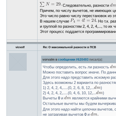
Следовательно, разности
Причем, по числу вычетов, не имеющих ц
Это число равно числу перестановок из э
В нашем случае
Но т.к. р
и группой по разностям 2, 4, 2, 4,..., то и
Этот процесс поддается программирован
vicvolf
Re: О максимальной разности в ПСВ
vorvalm в
сообщении #620493
писал(а):
Чтобы определить, есть ли разность
Можно поставить вопрос иначе. По данно
Для этого надо представить искомую р
Здесь возможны 2 варианта по разностям
1) 2, 4, 2, 4,.....(0, 2, 6, 8, 12,...
)
2) 4, 2, 4, 2,.....(0, 4, 6, 10, 12,...
)
Вычеты
0
и
являются крайними выче
Остальные вычеты мы будем вычеркиват
Для этого надо найти цепочки вычетов
не затрагивая вычетов
0
и