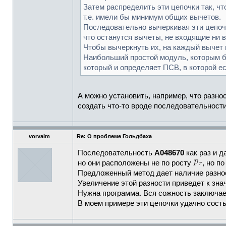
Затем распределить эти цепочки так, чт
т.е. имели бы минимум общих вычетов.
Последовательно вычеркивая эти цепочк
что останутся вычеты, не входящие ни в
Чтобы вычеркнуть их, на каждый вычет 
Наибольший простой модуль, которым б
который и определяет ПСВ, в которой е
А можно установить, например, что разно
создать что-то вроде последовательности
vorvalm
Re: О проблеме Гольдбаха
Последовательность
А048670
как раз и д
но они расположены не по росту
, но п
Предложенный метод дает наличие разн
Увеличение этой разности приведет к зн
Нужна программа. Вся сожность заключает
В моем примере эти цепочки удачно состы