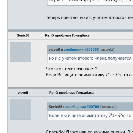
, т.е
Теперь понятно, но и с учетом второго ч
Sonic86
Re: О проблеме Гольдбаха
vicvolf в
сообщении #607063
писал(а):
но и с учетом второго члена получаетс
Что этот текст означает?
Если Вы ищите асимптотику
, то 
vicvolf
Re: О проблеме Гольдбаха
Sonic86 в
сообщении #607891
писал(а):
Если Вы ищите асимптотику
, т
Спасибо! Я уже нашел нужные оценки. В ста