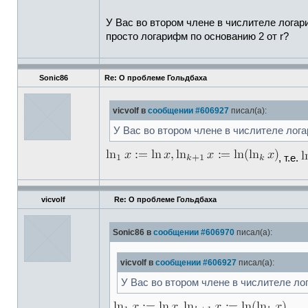
У Вас во втором члене в числителе логари
просто логарифм по основанию 2 от r?
Sonic86
Re: О проблеме Гольдбаха
vicvolf в
сообщении #606927
писал(а):
У Вас во втором члене в числителе лога
, т.е.
vicvolf
Re: О проблеме Гольдбаха
Sonic86 в
сообщении #606970
писал(а):
vicvolf в
сообщении #606927
писал(а):
У Вас во втором члене в числителе ло