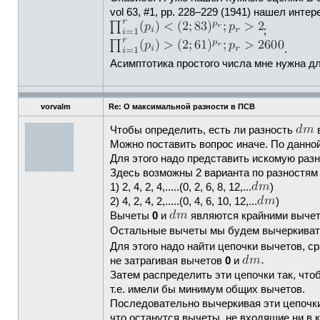
vol 63, #1, pp. 228–229 (1941) нашел инт
;
.
Асимптотика простого числа мне нужна д
vorvalm
Re: О максимальной разности в ПСВ
Чтобы определить, есть ли разность
в
Можно поставить вопрос иначе. По данной
Для этого надо представить искомую раз
Здесь возможны 2 варианта по разностям 
1) 2, 4, 2, 4,.....(0, 2, 6, 8, 12,...
)
2) 4, 2, 4, 2,.....(0, 4, 6, 10, 12,...
)
Вычеты
0
и
являются крайними вычета
Остальные вычеты мы будем вычеркивать
Для этого надо найти цепочки вычетов, 
не затрагивая вычетов
0
и
Затем распределить эти цепочки так, что
т.е. имели бы минимум общих вычетов.
Последовательно вычеркивая эти цепочки
что останутся вычеты, не входящие ни в к