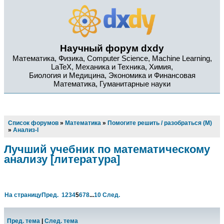
Научный форум dxdy
Математика, Физика, Computer Science, Machine Learning,
LaTeX, Механика и Техника, Химия,
Биология и Медицина, Экономика и Финансовая
Математика, Гуманитарные науки
Список форумов
»
Математика
»
Помогите решить / разобраться (М)
»
Анализ-I
Лучший учебник по математическому
анализу [литература]
На страницу
Пред.
1
2
3
4
5
6
7
8
...
10
След.
Пред. тема
|
След. тема