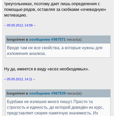
треугольниках, поэтому дает лишь определения с
помощью рядов, оставляя за скобками «очевидную»
мотивацию.
-- 05.05.2012, 14:09 --
longstreet в
сообщении #567571
писал(а):
Вроде там не все свойства, а которые нужны для
изложения анализа.
Ну да, имеется в виду «всех необходимых».
-- 05.05.2012, 14:11 --
longstreet в
сообщении #567539
писал(а):
Бурбаки не излишне много пишут. Просто та
строгость и единость, до которой доведён их курс,
представляет скорее памятную значимость. Их