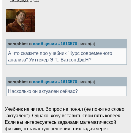
16.10.2023, 17:11
seraphimt в
сообщении #1613576
писал(а):
А что скажите про учебник "Курс современного
анализа" Уиттекер Э.Т., Ватсон Дж.Н?
seraphimt в
сообщении #1613576
писал(а):
Насколько он актуален сейчас?
Учебник не читал. Вопрос не понял (не понятно слово
"актуален"). Однако, хочу вставить свои пять копеек.
Если вы интересуетесь задачами математической
физики, то зачастую решения этих задач через