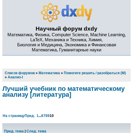
Научный форум dxdy
Математика, Физика, Computer Science, Machine Learning,
LaTeX, Механика и Техника, Химия,
Биология и Медицина, Экономика и Финансовая
Математика, Гуманитарные науки
Список форумов
»
Математика
»
Помогите решить / разобраться (М)
»
Анализ-I
Лучший учебник по математическому
анализу [литература]
На страницу
Пред.
1
...
6
7
8
9
10
Пред. тема
|
След. тема