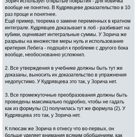
Зорич использует открытые покрытия - для новичка
вообще не понятно. В Кудрявцеве доказательство в 10
раз проще и понятнее.
Ещё пример, теорема о замене переменных в кратном
интеграле. Кудрявцев доказывает в лоб - разбивает на
кубики, оценивает интегральные суммы. У Зорича же
разрывы на множестве меры нуль и использование
критерия Лебега - подошёл к проблеме с другого бока
вообще, необоснованно усложнил.
2. Все утверждения в учебнике должны быть тут же
доказаны, выносить их доказательство в упражнения
недопустимо. У Кудрявцева это так, у Зорича нет.
3. Все промежуточные преобразования должны быть
проведены максимально подробно, чтобы не гадать
как из формулы (1) получилась тут же формула (2). У
Кудрявцева это так, у Зорича нет.
К плюсам же Зорича я отнесу что во-первых, он
больше уделяет внимания всяким обобщениям, как