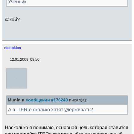
Учебник.
какой?
nestoklon
12.01.2009, 08:50
Munin в
сообщении #176240
писал(а):
А в ITER-е сколько хотят удерживать?
Насколько я понимаю, основная цель которая ставится
при постройке ITERа как раз выйти на непрерывный