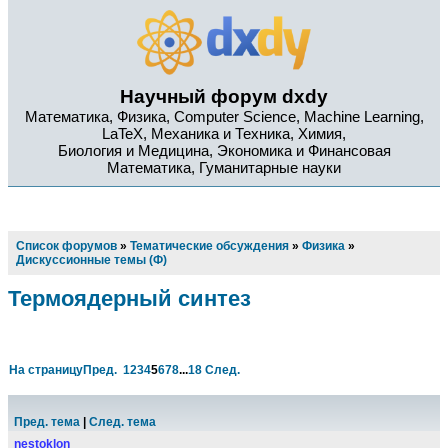
Научный форум dxdy
Математика, Физика, Computer Science, Machine Learning,
LaTeX, Механика и Техника, Химия,
Биология и Медицина, Экономика и Финансовая
Математика, Гуманитарные науки
Список форумов
»
Тематические обсуждения
»
Физика
»
Дискуссионные темы (Ф)
Термоядерный синтез
На страницу
Пред.
1
2
3
4
5
6
7
8
...
18
След.
Пред. тема
|
След. тема
nestoklon