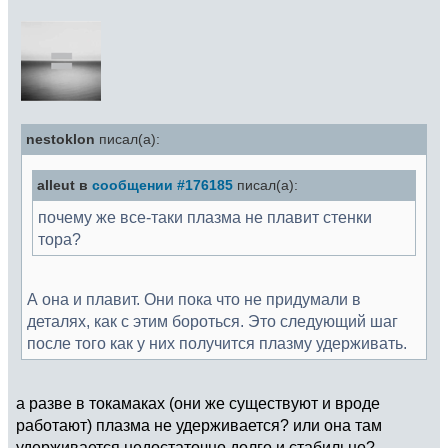
nestoklon
писал(а):
alleut в
сообщении #176185
писал(а):
почему же все-таки плазма не плавит стенки
тора?
А она и плавит. Они пока что не придумали в
деталях, как с этим бороться. Это следующий шаг
после того как у них получится плазму удерживать.
а разве в токамаках (они же существуют и вроде
работают) плазма не удерживается? или она там
удерживается недостаточно долго и стабильно?