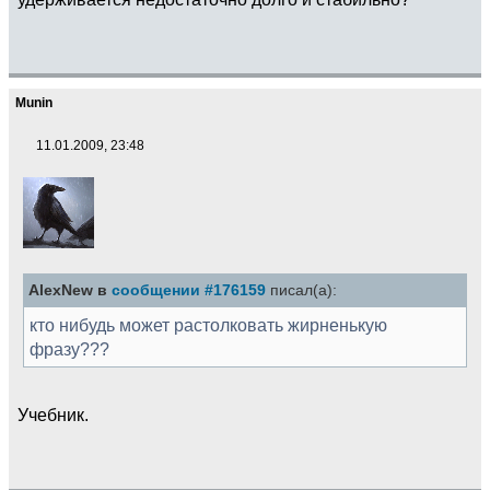
Munin
11.01.2009, 23:48
AlexNew в
сообщении #176159
писал(а):
кто нибудь может растолковать жирненькую
фразу???
Учебник.