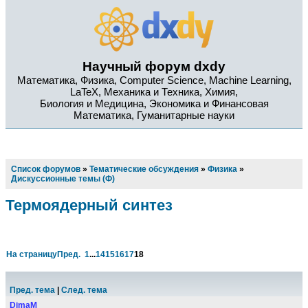
Научный форум dxdy
Математика, Физика, Computer Science, Machine Learning,
LaTeX, Механика и Техника, Химия,
Биология и Медицина, Экономика и Финансовая
Математика, Гуманитарные науки
Список форумов
»
Тематические обсуждения
»
Физика
»
Дискуссионные темы (Ф)
Термоядерный синтез
На страницу
Пред.
1
...
14
15
16
17
18
Пред. тема
|
След. тема
DimaM