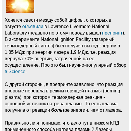
Хочется свести между собой цифры, о которых в
августе
объявили
в Lawrence Livermore National
Laboratory (недавно по этому поводу вышел
препринт
).
В эксперименте National Ignition Facility (лазерный
термоядерный синтез) был получен выход энергии в
1,35 МДж при энергии лазера 1,9 МДж, т.е. реакция
вернула 70% энергии, затраченной на её
осуществление. Про это был научно-популярный обзор
в Science
.
С другой стороны, в препринте заявлено, что реакция
впервые перешла в режим горящей плазмы (burning
plasma), при котором термоядерная реакция -
основной источник нагрева плазмы. То есть плазма
получила от реакции
больше
энергии, чем от лазера.
Правильно ли я понимаю, что дело тут в низком КПД
применённого способа нагрева плазмы? Лазеры