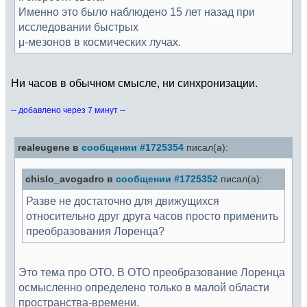
Именно это было наблюдено 15 лет назад при
исследовании быстрых
μ-мезонов в космических лучах.
Ни часов в обычном смысле, ни синхронизации.
-- добавлено через 7 минут --
realeugene в
сообщении #1725354
писал(а):
chislo_avogadro в
сообщении #1725352
писал(а):
Разве не достаточно для движущихся
относительно друг друга часов просто применить
преобразования Лоренца?
Это тема про ОТО. В ОТО преобразование Лоренца
осмысленно определено только в малой области
пространства-времени.