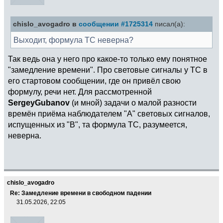
chislo_avogadro в
сообщении #1725314
писал(а):
Выходит, формула ТС неверна?
Так ведь она у него про какое-то только ему понятное
"замедление времени". Про световые сигналы у ТС в
его стартовом сообщении, где он привёл свою
формулу, речи нет. Для рассмотренной
SergeyGubanov
(и мной) задачи о малой разности
времён приёма наблюдателем "А" световых сигналов,
испущенных из "В", та формула ТС, разумеется,
неверна.
chislo_avogadro
Re: Замедление времени в свободном падении
31.05.2026, 22:05