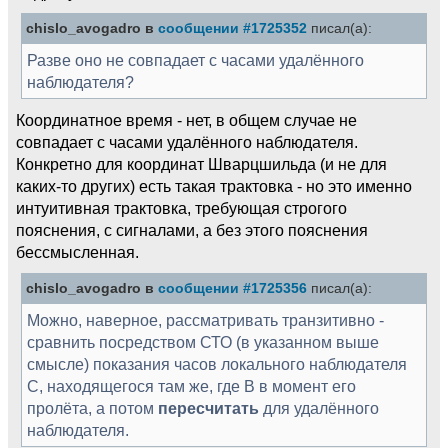
chislo_avogadro в
сообщении #1725352
писал(а):
Разве оно не совпадает с часами удалённого
наблюдателя?
Координатное время - нет, в общем случае не
совпадает с часами удалённого наблюдателя.
Конкретно для координат Шварцшильда (и не для
каких-то других) есть такая трактовка - но это именно
интуитивная трактовка, требующая строгого
пояснения, с сигналами, а без этого пояснения
бессмысленная.
chislo_avogadro в
сообщении #1725356
писал(а):
Можно, наверное, рассматривать транзитивно -
сравнить посредством СТО (в указанном выше
смысле) показания часов локального наблюдателя
С, находящегося там же, где В в момент его
пролёта, а потом
пересчитать
для удалённого
наблюдателя.