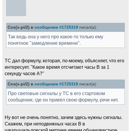
Cos(x-pi/2) в
сообщении #1725319
писал(а):
Так ведь она у него про какое-то только ему
понятное "замедление времени".
ТС дал формулу, которая, по-моему, объясняет, что его
интересует. "Какое время отсчитают часы В за 1
секунду часов А?"
Cos(x-pi/2) в
сообщении #1725319
писал(а):
Про световые сигналы у ТС в его стартовом
сообщении, где он привёл свою формулу, речи нет.
Ну вот не очень понятно, зачем здесь нужны сигналы.
Скажем, при неподвижных часах В в
шварцшильдовской метрике имеем общеизвестное