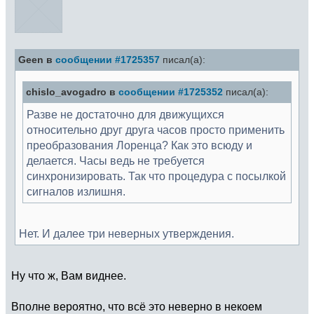
Geen в
сообщении #1725357
писал(а):
chislo_avogadro в
сообщении #1725352
писал(а):
Разве не достаточно для движущихся
относительно друг друга часов просто применить
преобразования Лоренца? Как это всюду и
делается. Часы ведь не требуется
синхронизировать. Так что процедура с посылкой
сигналов излишня.
Нет. И далее три неверных утверждения.
Ну что ж, Вам виднее.
Вполне вероятно, что всё это неверно в некоем