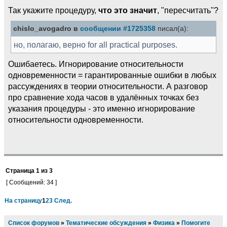
Так укажите процедуру,
что это значит
, "пересчитать"?
chislo_avogadro в
сообщении #1725358
писал(а):
но, полагаю, верно for all practical purposes.
Ошибаетесь. Игнорирование относительности
одновременности = гарантированные ошибки в любых
рассуждениях в теории относительности. А разговор
про сравнение хода часов в удалённых точках без
указания процедуры - это именно игнорирование
относительности одновременности.
Страница
1
из
3
[ Сообщений: 34 ]
На страницу
1
2
3
След.
Список форумов
»
Тематические обсуждения
»
Физика
»
Помогите