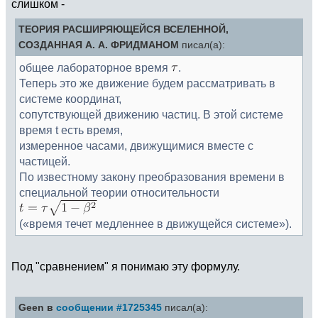
слишком -
ТЕОРИЯ РАСШИРЯЮЩЕЙСЯ ВСЕЛЕННОЙ,
СОЗДАННАЯ А. А. ФРИДМАНОМ
писал(а):
общее лабораторное время
.
Теперь это же движение будем рассматривать в
системе координат,
сопутствующей движению частиц. В этой системе
время t есть время,
измеренное часами, движущимися вместе с
частицей.
По известному закону преобразования времени в
специальной теории относительности
(«время течет медленнее в движущейся системе»).
Под "сравнением" я понимаю эту формулу.
Geen в
сообщении #1725345
писал(а):