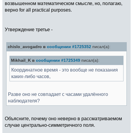
возвышенном математическом смысле, но, полагаю,
верно for all practical purposes.
Утверждение третье -
chislo_avogadro в
сообщении #1725352
писал(а):
Mikhail_K в
сообщении #1725349
писал(а):
Координатное время - это вообще не показания
каких-либо часов,
Разве оно не совпадает с часами удалённого
наблюдателя?
Объясните, почему оно неверно в рассматриваемом
случае центрально-симметричного поля.