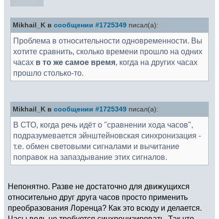
Mikhail_K в
сообщении #1725349
писал(а):
Проблема в относительности одновременности. Вы
хотите сравнить, сколько времени прошло на одних
часах
в то же самое время
, когда на других часах
прошло столько-то.
Mikhail_K в
сообщении #1725349
писал(а):
В СТО, когда речь идёт о "сравнении хода часов",
подразумевается эйнштейновская синхронизация -
т.е. обмен световыми сигналами и вычитание
поправок на запаздывание этих сигналов.
Непонятно. Разве не достаточно для движущихся
относительно друг друга часов просто применить
преобразования Лоренца? Как это всюду и делается.
Часы ведь не требуется синхронизировать. Так что