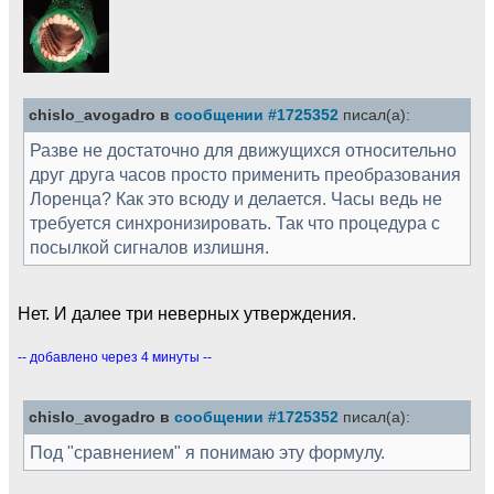
chislo_avogadro в
сообщении #1725352
писал(а):
Разве не достаточно для движущихся относительно
друг друга часов просто применить преобразования
Лоренца? Как это всюду и делается. Часы ведь не
требуется синхронизировать. Так что процедура с
посылкой сигналов излишня.
Нет. И далее три неверных утверждения.
-- добавлено через 4 минуты --
chislo_avogadro в
сообщении #1725352
писал(а):
Под "сравнением" я понимаю эту формулу.