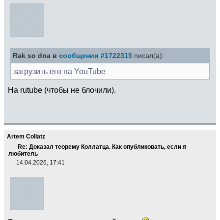
Rak so dna в
сообщении #1722315
писал(а):
загрузить его на YouTube
На rutube (чтобы не блочили).
Artem Collatz
Re: Доказал теорему Коллатца. Как опубликовать, если я
любитель
14.04.2026, 17:41