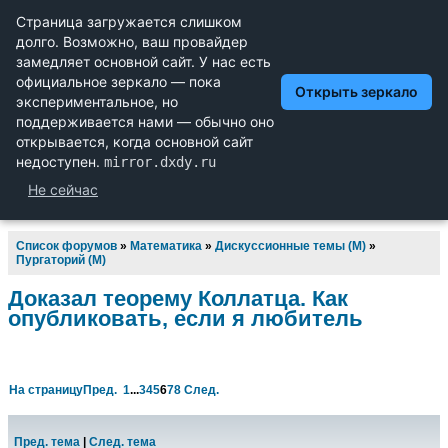
Научный форум dxdy
Математика, Физика, Computer Science, Machine Learning,
LaTeX, Механика и Техника, Химия,
Биология и Медицина, Экономика и Финансовая
Математика, Гуманитарные науки
Список форумов
»
Математика
»
Дискуссионные темы (М)
»
Пургаторий (М)
Доказал теорему Коллатца. Как
опубликовать, если я любитель
На страницу
Пред.
1
...
3
4
5
6
7
8
След.
Пред. тема
|
След. тема