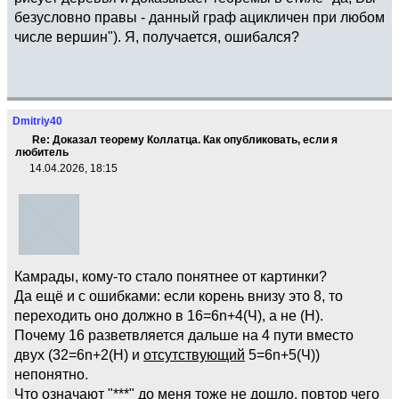
безусловно правы - данный граф ацикличен при любом
числе вершин"). Я, получается, ошибался?
Dmitriy40
Re: Доказал теорему Коллатца. Как опубликовать, если я
любитель
14.04.2026, 18:15
Камрады, кому-то стало понятнее от картинки?
Да ещё и с ошибками: если корень внизу это 8, то
переходить оно должно в 16=6n+4(Ч), а не (Н).
Почему 16 разветвляется дальше на 4 пути вместо
двух (32=6n+2(Н) и
отсутствующий
5=6n+5(Ч))
непонятно.
Что означают "***" до меня тоже не дошло, повтор чего