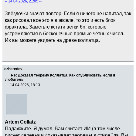
-- 14.04.2026, 21:05 --
Звёздочки значат повтор. Если я ничего не напитал, так
как рисовал все это я в экселе, то это и есть блок
фрактала. Заметьте кстати ветки 6n, которые
устремляютмя в бесконечные прямые чётных чисел.
Их вы можете увидеть на древе коллатца.
ozheredov
Re: Доказал теорему Коллатца. Как опубликовать, если я
любитель
14.04.2026, 18:13
Artem Collatz
Падажжите. Я думал, Вам считает ИИ (в том числе
рисует деревья и доказывает теоремы в стиле "да, Вы