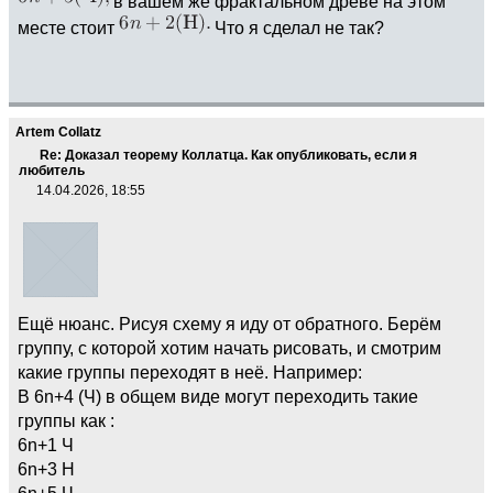
в вашем же фрактальном древе на этом
месте стоит
Что я сделал не так?
Artem Collatz
Re: Доказал теорему Коллатца. Как опубликовать, если я
любитель
14.04.2026, 18:55
Ещё нюанс. Рисуя схему я иду от обратного. Берём
группу, с которой хотим начать рисовать, и смотрим
какие группы переходят в неё. Например:
В 6n+4 (Ч) в общем виде могут переходить такие
группы как :
6n+1 Ч
6n+3 Н
6n+5 Ч