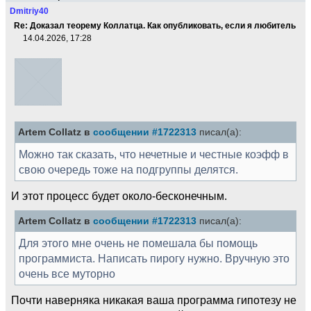
Dmitriy40
Re: Доказал теорему Коллатца. Как опубликовать, если я любитель
14.04.2026, 17:28
Artem Collatz в
сообщении #1722313
писал(а):
Можно так сказать, что нечетные и честные коэфф в
свою очередь тоже на подгруппы делятся.
И этот процесс будет около-бесконечным.
Artem Collatz в
сообщении #1722313
писал(а):
Для этого мне очень не помешала бы помощь
программиста. Написать пирогу нужно. Вручную это
очень все муторно
Почти наверняка никакая ваша программа гипотезу не