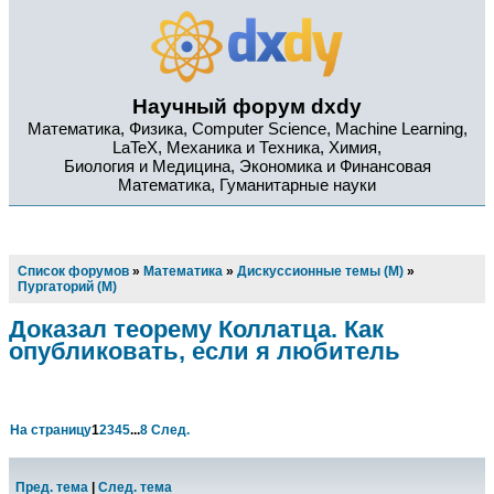
Научный форум dxdy
Математика, Физика, Computer Science, Machine Learning,
LaTeX, Механика и Техника, Химия,
Биология и Медицина, Экономика и Финансовая
Математика, Гуманитарные науки
Список форумов
»
Математика
»
Дискуссионные темы (М)
»
Пургаторий (М)
Доказал теорему Коллатца. Как
опубликовать, если я любитель
На страницу
1
2
3
4
5
...
8
След.
Пред. тема
|
След. тема