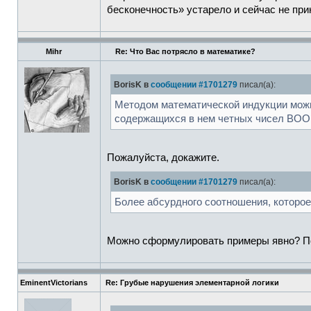
бесконечность» устарело и сейчас не при
Mihr
Re: Что Вас потрясло в математике?
BorisK в
сообщении #1701279
писал(а):
Методом математической индукции можн
содержащихся в нем четных чисел ВОО 
Пожалуйста, докажите.
BorisK в
сообщении #1701279
писал(а):
Более абсурдного соотношения, которое
Можно сформулировать примеры явно? По 
EminentVictorians
Re: Грубые нарушения элементарной логики