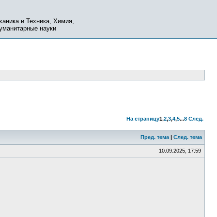
ханика и Техника, Химия,
Гуманитарные науки
На страницу
1
,
2
,
3
,
4
,
5
...
8
След.
Пред. тема
|
След. тема
10.09.2025, 17:59