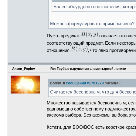
Более абсурдного соотношения, котор
Можно сформулировать примеры явно? П
Пусть предикат
означает отношен
соответствующий предмет. Если некоторы
отношения
, что явно противореч
Anton_Peplov
Re: Грубые нарушения элементарной логики
BorisK в
сообщении #1701279
писал(а):
Считается бесспорным, что для бесконе
Множество называется бесконечным, если
равномощно собственному подмножеству. Т
аксиома выбора. Без аксиомы выбора этог
Кстати, для ВОО/ВОС есть короткое краси