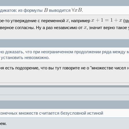
едикатов: из формулы
выводится
.
акое-то утверждение с переменной
, например
(г
верное согласны. Ну а раз независимо от
, значит верно такое
о доказать, что при неограниченном продолжении ряда между 
установить невозможно.
 есть подозрение, что вы тут говорите не о "множестве чисел 
конечных множеств считается безусловной истиной
рем.