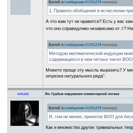
BorisK в
сообщении #1701279
писал(а):
1. Правило обобщения в исчислении пр
А что вам тут не нравится? Есть у вас к
что оно справедливо независимо от
? На
BorisK в
сообщении #1701279
писал(а):
Методом математической индукции можн
содержащихся в нем четных чисел ВОО 
Можете проще эту мысль выразить? У меня
отрезка
натурального ряда".
mihaild
Re: Грубые нарушения элементарной логики
BorisK в
сообщении #1701279
писал(а):
И, тем не менее, принятое ВОО для бес
Как и множество других тривиальных тео