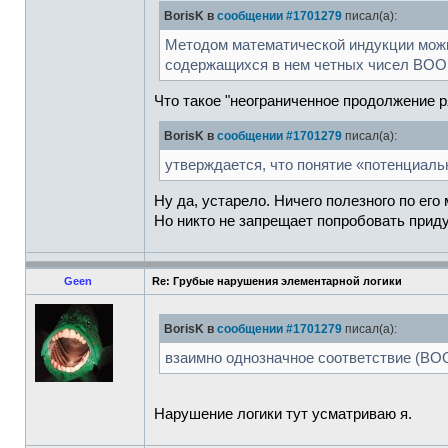
BorisK в
сообщении #1701279
писал(а):
Методом математической индукции можн
содержащихся в нем четных чисел ВОО
Что такое "неограниченное продолжение р
BorisK в
сообщении #1701279
писал(а):
утверждается, что понятие «потенциаль
Ну да, устарело. Ничего полезного по его
Но никто не запрещает попробовать приду
Geen
Re: Грубые нарушения элементарной логики
BorisK в
сообщении #1701279
писал(а):
взаимно однозначное соответствие (ВО
Нарушение логики тут усматриваю я.