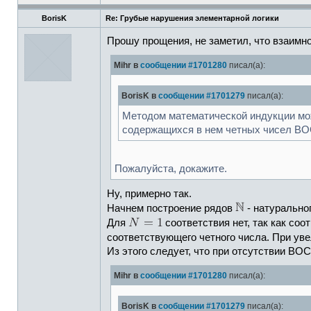
BorisK
Re: Грубые нарушения элементарной логики
Прошу прощения, не заметил, что взаимн
Mihr в
сообщении #1701280
писал(а):
BorisK в
сообщении #1701279
писал(а):
Методом математической индукции мож
содержащихся в нем четных чисел ВО
Пожалуйста, докажите.
Ну, примерно так.
Начнем построение рядов
- натурально
Для
соответствия нет, так как со
соответствующего четного числа. При ув
Из этого следует, что при отсутствии ВО
Mihr в
сообщении #1701280
писал(а):
BorisK в
сообщении #1701279
писал(а):