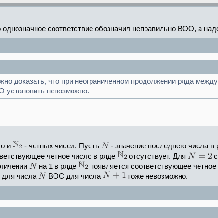
о однозначное соответствие обозначил неправильно ВОО, а на
но доказать, что при неограниченном продолжении ряда между
О установить невозможно.
го и
- четных чисел. Пусть
- значение последнего числа в
ответствующее четное число в ряде
отсутствует. Для
с
еличении
на 1 в ряде
появляется соответствующее четное 
С для числа
ВОС для числа
тоже невозможно.