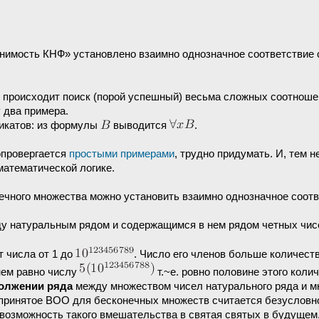
лнимость КНФ» установлено взаимно однозначное соответствие 
е происходит поиск (порой успешный) весьма сложных соотноше
 два примера.
дикатов: из формулы
выводится
.
опровергается
простыми примерами
, трудно придумать. И, тем н
математической логике.
нечного множества можно установить взаимно однозначное соот
ду натуральным рядом и содержащимся в нем рядом четных чис
т числа от 1 до
. Число его членов больше количест
нем равно числу
т.~е. ровно половине этого кол
олжении ряда
между множеством чисел натурального ряда и 
, принятое ВОО для бесконечных множеств считается безусловно
 возможность такого вмешательства в святая святых в будущем,