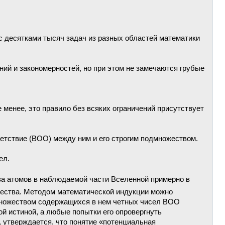
с десятками тысяч задач из разных областей математики
ний и закономерностей, но при этом не замечаются грубые
е менее, это правило без всяких ограничений присутствует
ветствие (ВОО) между ним и его строгим подмножеством.
ел.
ва атомов в наблюдаемой части Вселенной примерно в
ичества. Методом математической индукции можно
множеством содержащихся в нем четных чисел ВОО
й истиной, а любые попытки его опровергнуть
 утверждается, что понятие «потенциальная