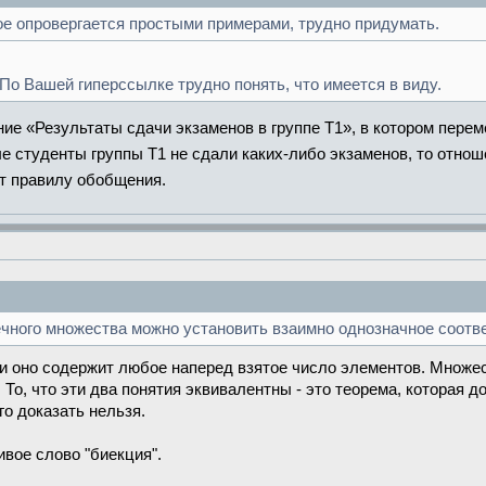
ое опровергается простыми примерами, трудно придумать.
о Вашей гиперссылке трудно понять, что имеется в виду.
ие «Результаты сдачи экзаменов в группе Т1», в котором пере
е студенты группы Т1 не сдали каких-либо экзаменов, то отно
ит правилу обобщения.
чного множества можно установить взаимно однозначное соотв
 оно содержит любое наперед взятое число элементов. Множес
о, что эти два понятия эквивалентны - это теорема, которая 
о доказать нельзя.
вое слово "биекция".