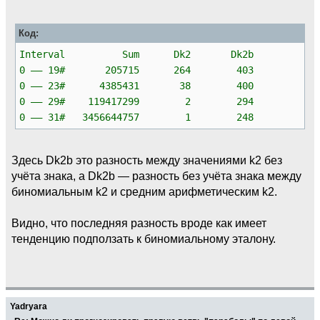
Код:
Interval Sum Dk2 Dk2b
0 —— 19# 205715 264 403
0 —— 23# 4385431 38 400
0 —— 29# 119417299 2 294
0 —— 31# 3456644757 1 248
Здесь Dk2b это разность между значениями k2 без
учёта знака, а Dk2b — разность без учёта знака между
биномиальным k2 и средним арифметическим k2.
Видно, что последняя разность вроде как имеет
тенденцию подползать к биномиальному эталону.
Yadryara