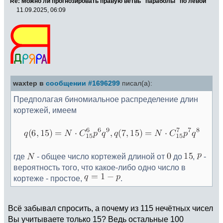
Re: Можно ли прогнозировать правую ветвь "параболы" по левой
11.09.2025, 06:09
waxtep в
сообщении #1696299
писал(а):
Предполагая биномиальное распределение длин
кортежей, имеем
где
- общее число кортежей длиной от
до
,
-
вероятность того, что какое-либо одно число в
кортеже - простое,
.
Всё забывал спросить, а почему из 115 нечётных чисел
Вы учитываете только 15? Ведь остальные 100