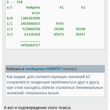
0 -- 31#
v/l Найдено k1 k2
штук
0/0 1386303990
1/1 1483846053 9343
2/2 525068350 28260 30248
3/3 61426364 85479 30247
__________
3456644757
Yadryara в
сообщении #1699727
писал(а):
Как видим, для соответствующих значений k2
сохраняется тенденция приближаться друг к другу,
при этом находясь вблизи эталонных биномиальных
значений, показанных выше.
А вот и подтверждение этого тезиса: