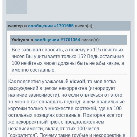
waxtep в
сообщении #1701555
писал(а):
Yadryara в
сообщении #1701364
писал(а):
Всё забывал спросить, а почему из 115 нечётных
чисел Вы учитываете только 15? Ведь остальные
100 нечётных чисел должны быть не абы какие, а
именно составные.
Как подсветил уважаемый
vicvolf
, та моя ветка
рассуждений в целом некорректна (игнорирует
наличие зависимости), но если отвлечься от этого,
то можно так оправдать подход: ищем правильные
кортежи только в множестве кортежей, где на 100
остальных позициях составные. Повторяя все тот
же некорректный трюк с предположением
независимости, вклад от этих 100 чисел
"сократится". Почему такие грубые и некорректные