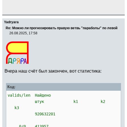
Yadryara
Re: Можно ли прогнозировать правую ветвь "параболы" по левой
26.08.2025, 17:58
Вчера наш счёт был закончен, вот статистика:
Код:
valids/len Найдено
штук k1 k2
k3
920632201
0/0 413957