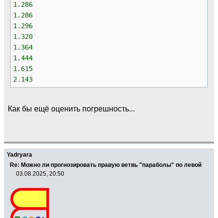
1.286
1.286
1.296
1.320
1.364
1.444
1.615
2.143
Как бы ещё оценить погрешность...
Yadryara
Re: Можно ли прогнозировать правую ветвь "параболы" по левой
03.08.2025, 20:50