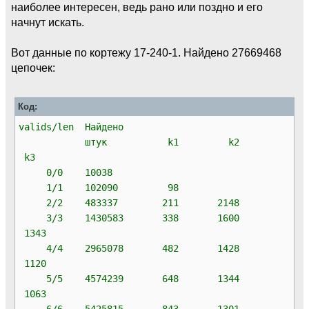
наиболее интересен, ведь рано или поздно и его
начнут искать.
Вот данные по кортежу 17-240-1. Найдено 27669468
цепочек:
Код:
valids/len Найдено
штук k1 k2
k3
0/0 10038
1/1 102090 98
2/2 483337 211 2148
3/3 1430583 338 1600
1343
4/4 2965078 482 1428
1120
5/5 4574239 648 1344
1063
6/6 5425815 843 1301