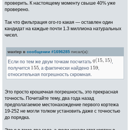
проверить. К настоящему моменту свыше 40% уже
проверено.
Так что фильтрация ого-го какая — оставлен один
кандидат на каждые почти 1.3 миллиона натуральных
чисел.
waxtep в
сообщении #1696285
писал(а):
Если по тем же двум точкам посчитать
,
получится
, а фактически найдено
,
относительная погрешность скромная.
Это просто крошечная погрешность, это прекрасная
точность. Почитайте тему, два года назад
предполагаемое местонахождение первого кортежа
19-252 не могли толком установить даже с точностью
до порядка.
Это я в теме два года, а люди искали этот кортеж в