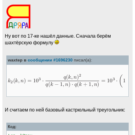
Ну вот по 17-ке нашёл данные. Сначала берём
шахтёрскую формулу
waxtep в
сообщении #1696230
писал(а):
И считаем по ней базовый кастрюльный треугольник:
Код: