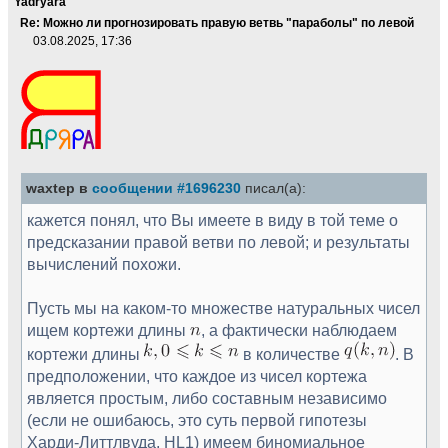
Yadryara
Re: Можно ли прогнозировать правую ветвь "параболы" по левой
03.08.2025, 17:36
waxtep в
сообщении #1696230
писал(а):
кажется понял, что Вы имеете в виду в той теме о
предсказании правой ветви по левой; и результаты
вычислений похожи.
Пусть мы на каком-то множестве натуральных чисел
ищем кортежи длины
, а фактически наблюдаем
кортежи длины
в количестве
. В
предположении, что каждое из чисел кортежа
является простым, либо составным независимо
(если не ошибаюсь, это суть первой гипотезы
Харди-Литтлвуда, HL1) имеем биномиальное