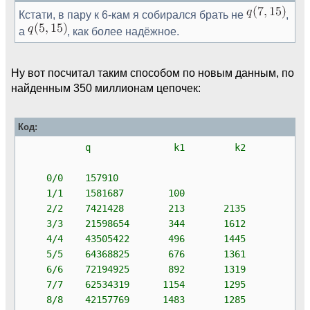
Кстати, в пару к 6-кам я собирался брать не
,
а
, как более надёжное.
Ну вот посчитал таким способом по новым данным, по
найденным 350 миллионам цепочек:
Код:
q k1 k2
0/0 157910
1/1 1581687 100
2/2 7421428 213 2135
3/3 21598654 344 1612
4/4 43505422 496 1445
5/5 64368825 676 1361
6/6 72194925 892 1319
7/7 62534319 1154 1295
8/8 42157769 1483 1285