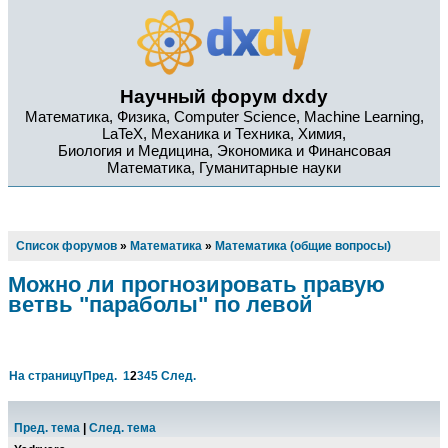
Научный форум dxdy
Математика, Физика, Computer Science, Machine Learning,
LaTeX, Механика и Техника, Химия,
Биология и Медицина, Экономика и Финансовая
Математика, Гуманитарные науки
Список форумов
»
Математика
»
Математика (общие вопросы)
Можно ли прогнозировать правую
ветвь "параболы" по левой
На страницу
Пред.
1
2
3
4
5
След.
Пред. тема
|
След. тема