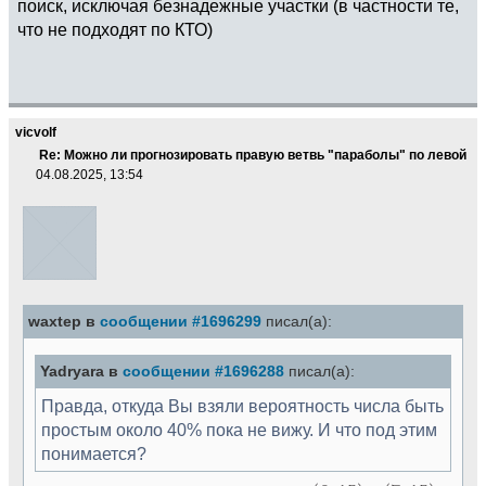
поиск, исключая безнадежные участки (в частности те,
что не подходят по КТО)
vicvolf
Re: Можно ли прогнозировать правую ветвь "параболы" по левой
04.08.2025, 13:54
waxtep в
сообщении #1696299
писал(а):
Yadryara в
сообщении #1696288
писал(а):
Правда, откуда Вы взяли вероятность числа быть
простым около 40% пока не вижу. И что под этим
понимается?