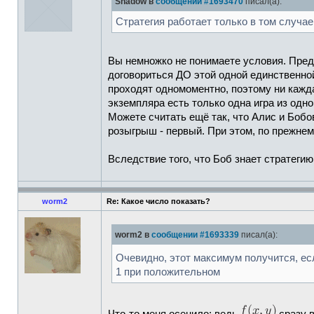
Shadow в
сообщении #1693470
писал(а):
Стратегия работает только в том случае,
Вы немножко не понимаете условия. Пред
договориться ДО этой одной единственно
проходят одномоментно, поэтому ни каждая
экземпляра есть только одна игра из одн
Можете считать ещё так, что Алис и Боб
розыгрыш - первый. При этом, по прежнему
Вследствие того, что Боб знает стратегию
worm2
Re: Какое число показать?
worm2 в
сообщении #1693339
писал(а):
Очевидно, этот максимум получится, ес
1 при положительном