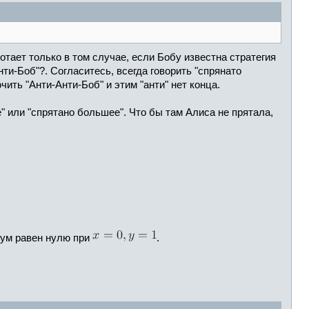
ботает только в том случае, если Бобу известна стратегия
нти-Боб"?. Согласитесь, всегда говорить "спрянато
ить "Анти-Анти-Боб" и этим "анти" нет конца.
е" или "спрятано большее". Что бы там Алиса не прятала,
ум равен нулю при
.