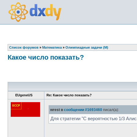
Список форумов
»
Математика
»
Олимпиадные задачи (М)
Какое число показать?
EUgeneUS
Re: Какое число показать?
wrest в
сообщении #1693460
писал(а):
Для стратегии "С вероятностью 1/3 Али