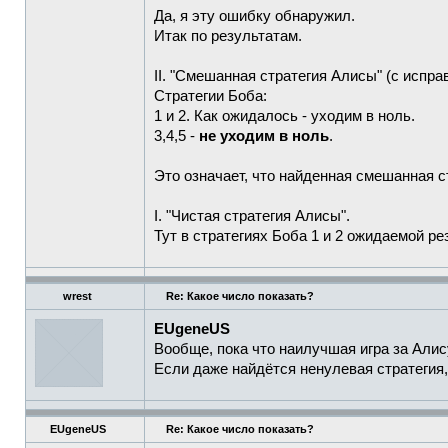
Да, я эту ошибку обнаружил.
Итак по результатам.
II. "Смешанная стратегия Алисы" (с испр
Стратегии Боба:
1 и 2. Как ожидалось - уходим в ноль.
3,4,5 -
не уходим в ноль
.
Это означает, что найденная смешанная с
I. "Чистая стратегия Алисы".
Тут в стратегиях Боба 1 и 2 ожидаемой р
wrest
Re: Какое число показать?
EUgeneUS
Вообще, пока что наилучшая игра за Алис
Если даже найдётся ненулевая стратегия, 
EUgeneUS
Re: Какое число показать?