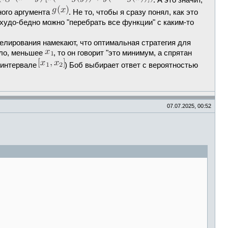
. А это значит,
ного аргумента
. Не то, чтобы я сразу понял, как это
худо-бедно можно "перебрать все функции" с каким-то
делирования намекают, что оптимальная стратегия для
сло, меньшее
, то он говорит "это минимум, а спрятан
а интервале
) Боб выбирает ответ с вероятностью
07.07.2025, 00:52