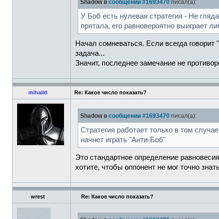
Shadow в
сообщении #1693470
писал(а):
У Боб есть нулевая стратегия - Не гляд
прятала, его равновероятно выиграет либ
Начал сомневаться. Если всегда говорит 
задача...
Значит, последнее замечание не противор
mihaild
Re: Какое число показать?
Shadow в
сообщении #1693470
писал(а):
Стратегия работает только в том случае,
начнет играть "Анти-Боб"
Это стандартное определение равновесия 
хотите, чтобы оппонент не мог точно зна
wrest
Re: Какое число показать?