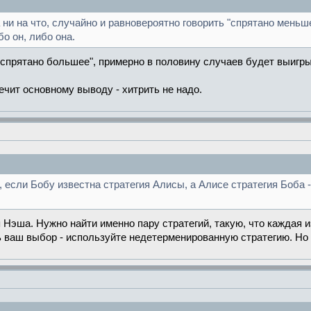
а ни на что, случайно и равновероятно говорить "спрятано меньш
о он, либо она.
"спрятано большее", примерно в половину случаев будет выигр
ечит основному выводу - хитрить не надо.
 если Бобу известна стратегия Алисы, а Алисе стратегия Боба -
Нэша. Нужно найти именно пару стратегий, такую, что каждая 
ть ваш выбор - используйте недетерменированную стратегию. Н