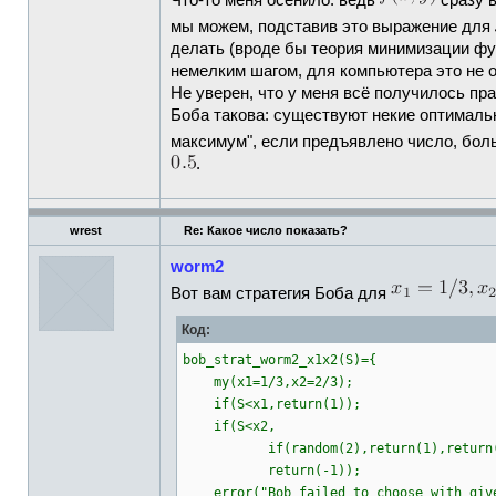
Что-то меня осенило: ведь
сразу 
мы можем, подставив это выражение для
делать (вроде бы теория минимизации фун
немелким шагом, для компьютера это не 
Не уверен, что у меня всё получилось пр
Боба такова: существуют некие оптимал
максимум", если предъявлено число, бо
.
wrest
Re: Какое число показать?
worm2
Вот вам стратегия Боба для
Код:
bob_strat_worm2_x1x2(S)={
my(x1=1/3,x2=2/3);
if(S<x1,return(1));
if(S<x2,
if(random(2),return(1),return(
return(-1));
error("Bob failed to choose with give