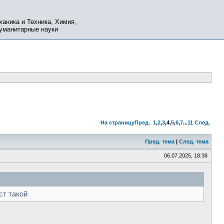
ханика и Техника, Химия,
Гуманитарные науки
На страницу
Пред.
1
,
2
,
3
,
4
,
5
,
6
,
7
...
11
След.
Пред. тема
|
След. тема
06.07.2025, 18:38
ст такой