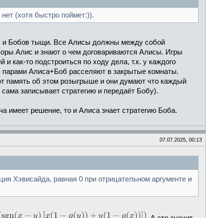
нет (хотя быстро поймет:)).
ис и Бобов тыщи. Все Алисы должны между собой
воры Алис и знают о чем договариваются Алисы. Игры
и как-то подстроиться по ходу дела, т.к. у каждого
 их парами Алиса+Боб расселяют в закрытые комнаты.
ют память об этом розыгрыше и они думают что каждый
а сама записывает стратегию и передаёт Бобу).
ача имеет решение, то и Алиса знает стратегию Боба.
07.07.2025, 00:13
ия Хэвисайда, равная 0 при отрицательном аргументе и