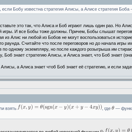
 если Бобу известна стратегия Алисы, а Алисе стратегия Боба - 
ставьте это так, что Алиса и Боб играют лишь один раз. Но Ал
й игры. И все Бобы тоже должны. Причем, Бобы слышат перего
 из Алис ни любой из Бобов не могут воспользоваться историей 
ого раунда. Считайте что после переговоров но до начала игры
ов по одному экземпляру, но после каждого розыгрыша им стира
, Боб знает стратегию Алисы, и Алиса знает, что Боб знает (он
 Алисы, а Алиса знает чтоб Боб знает её стратегию, и если зад
ли взять
, где
— функц