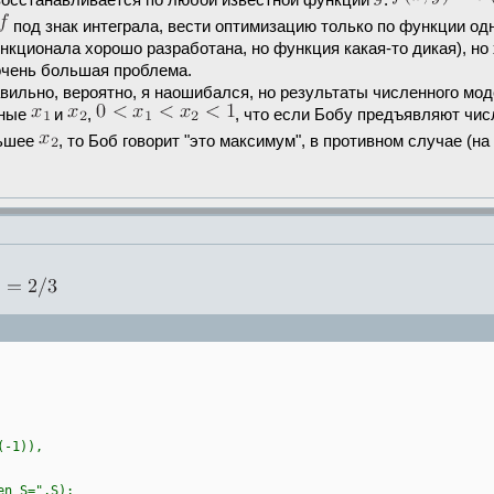
восстанавливается по любой известной функции
:
под знак интеграла, вести оптимизацию только по функции од
кционала хорошо разработана, но функция какая-то дикая), но 
очень большая проблема.
авильно, вероятно, я наошибался, но результаты численного мо
ьные
и
,
, что если Бобу предъявляют чи
льшее
, то Боб говорит "это максимум", в противном случае (н
-1)),
n S=",S);