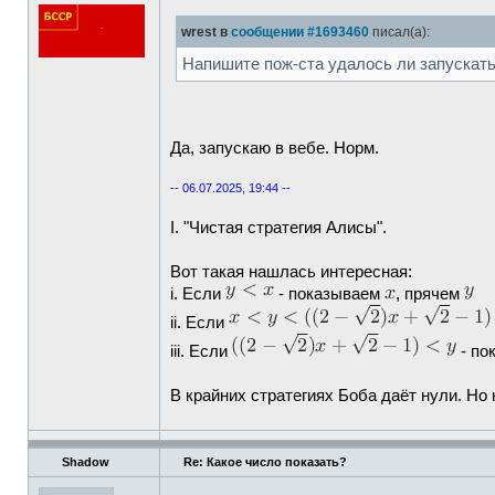
wrest в
сообщении #1693460
писал(а):
Напишите пож-ста удалось ли запускать 
Да, запускаю в вебе. Норм.
-- 06.07.2025, 19:44 --
I. "Чистая стратегия Алисы".
Вот такая нашлась интересная:
i. Если
- показываем
, прячем
ii. Если
iii. Если
- по
В крайних стратегиях Боба даёт нули. Но 
Shadow
Re: Какое число показать?