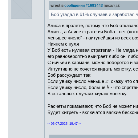
wrest в
сообщении #1693443
писал(а):
Боб угадал в 91% случаев и заработал 
Алиса в пролете, потому что Боб отказалс
Алисы, а Алисе стратегия Боба - нет (хот
меньшее число" - наитупейшая из всех воз
Начнем с нуля
У Боб есть нулевая стратегия - Не гляда 
его равновероятно выиграет либо он, либ
С ничьей в кармане, можно поборотся и за 
Интуитивно не хочется кидать монетку, е
Боб рассуждает так:
Если увижу число меньше
, скажу что с
Если увижу число, больше
- что спрята
В остальных случаях кидаю монетку.
Расчеты показывают, что Боб не может ни
Будет хитреть - включатся ваякие бесконе
-- 06.07.2025, 19:47 --