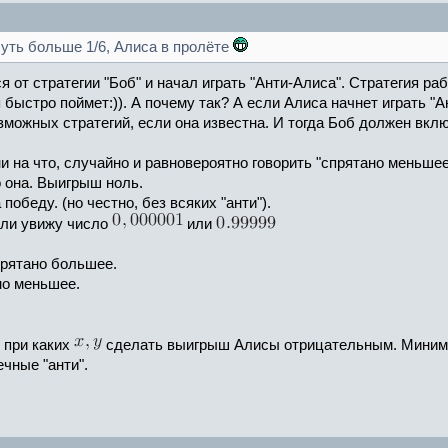
чуть больше 1/6, Алиса в пролёте
я от стратегии "Боб" и начал играть "Анти-Алиса". Стратегия ра
я быстро поймет:)). А почему так? А если Алиса начнет играть "А
можных стратегий, если она известна. И тогда Боб должен включ
ни на что, случайно и равновероятно говорить "спрятано меньше
о она. Выигрыш ноль.
победу. (но честно, без всяких "анти").
сли увижу число
или
прятано большее.
но меньшее.
 при каких
сделать выигрыш Алисы отрицательным. Миним
чные "анти".