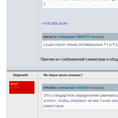
}
-- 07.07.2025, 01:06 --
worm2 в
сообщении #1693477
писал(а):
существуют некие оптимальные
и
Причем из соображений симметрии и общ
EUgeneUS
Re: Какое число показать?
mihaild в
сообщении #1693473
писал(а):
Это стандартное определение равновеси
хотите, чтобы оппонент не мог точно з
известным.