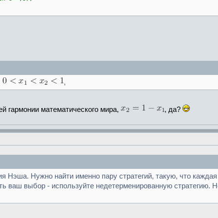
,
,
ей гармонии математического мира,
, да?
я Нэша. Нужно найти именно пару стратегий, такую, что каждая
нать ваш выбор - используйте недетерменированную стратегию. 