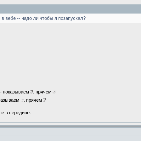
в вебе -- надо ли чтобы я позапускал?
- показываем
, прячем
казываем
, прячем
не в середине.