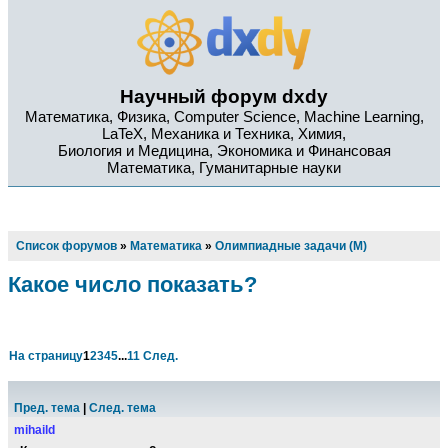
Научный форум dxdy
Математика, Физика, Computer Science, Machine Learning,
LaTeX, Механика и Техника, Химия,
Биология и Медицина, Экономика и Финансовая
Математика, Гуманитарные науки
Список форумов
»
Математика
»
Олимпиадные задачи (М)
Какое число показать?
На страницу
1
2
3
4
5
...
11
След.
Пред. тема
|
След. тема
mihaild