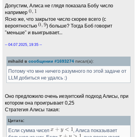
Допустим, Алиса не глядя показала Бобу число
например
Ясно же, что закрытое число скорее всего (с
вероятностью
) больше? Тогда Боб говорит
"меньше" и выигрывает...
-- 04.07.2025, 19:35 --
mihaild в
сообщении #1693274
писал(а):
Потому что мне ничего разумного по этой задаче от
LLM добиться не удалсь :)
Оно предложило очень иезуитский подход Алисы, при
котором она проигрывает 0,25
Стратегия Алисы такая:
Цитата:
Если сумма чисел
, Алиса показывает
большее из них. Если
, она показывает