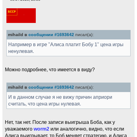
mihaild в
сообщении #1693642
писал(а):
Например в игре "Алиса платит Бобу 1" цена игры
ненулевая.
Можно подробнее, что имеется в виду?
mihaild в
сообщении #1693642
писал(а):
И в данном случае я не вижу причин априори
считать, что цена игры нулевая.
Нет, так нет. После записи выигрыша Боба, как у
уважаемого
worm2
или аналогично, видно, что если
Алиса выигрывает, то Боб меняет стратегию, и Алиса