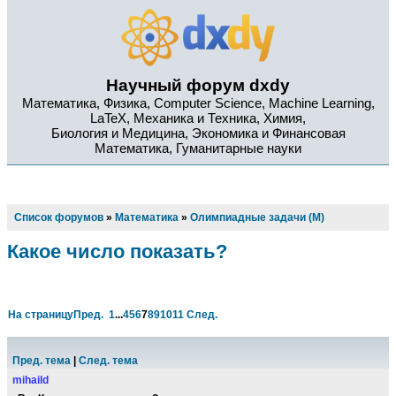
Научный форум dxdy
Математика, Физика, Computer Science, Machine Learning,
LaTeX, Механика и Техника, Химия,
Биология и Медицина, Экономика и Финансовая
Математика, Гуманитарные науки
Список форумов
»
Математика
»
Олимпиадные задачи (М)
Какое число показать?
На страницу
Пред.
1
...
4
5
6
7
8
9
10
11
След.
Пред. тема
|
След. тема
mihaild