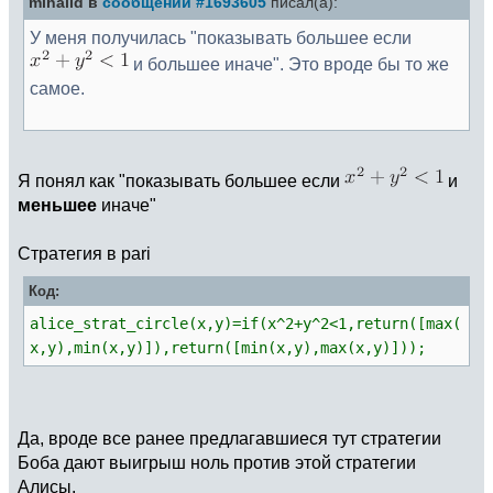
mihaild в
сообщении #1693605
писал(а):
У меня получилась "показывать большее если
и большее иначе". Это вроде бы то же
самое.
Я понял как "показывать большее если
и
меньшее
иначе"
Стратегия в pari
Код:
alice_strat_circle(x,y)=if(x^2+y^2<1,return([max(
x,y),min(x,y)]),return([min(x,y),max(x,y)]));
Да, вроде все ранее предлагавшиеся тут стратегии
Боба дают выигрыш ноль против этой стратегии
Алисы.