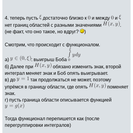
4. теперь пусть
достаточно близко к
и между
и
нет границ областей с разными значениями
.
(не факт, что оно такое, но вдруг?
)
Смотрим, что происходит с функционалом.
а)
: выигрыш Боба
б) Далее при
обязано изменить знак, второй
интеграл меняет знак и Боб опять выигрывает.
в) до
так продолжаться не может, поэтому
упрёмся в границу области, где опять
поменяет
знак.
г) пусть граница области описывается функцией
Тогда функционал перепишется как (после
перегруппировки интегралов)