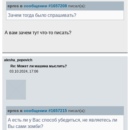
epros в
сообщении #1657208
писал(а):
Зачем тогда было спрашивать?
А вам зачем тут что-то писать?
alesha_popovich
Re: Может ли машина мыслить?
03.10.2024, 17:06
epros в
сообщении #1657215
писал(а):
А есть ли у Вас способ убедиться, не являетесь ли
Вы сами зомби?