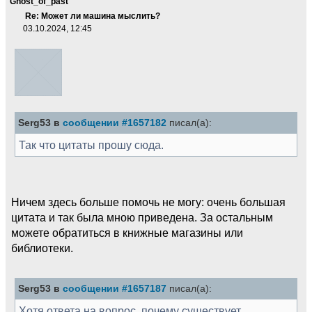
Ghost_of_past
Re: Может ли машина мыслить?
03.10.2024, 12:45
Serg53 в
сообщении #1657182
писал(а):
Так что цитаты прошу сюда.
Ничем здесь больше помочь не могу: очень большая
цитата и так была мною приведена. За остальным
можете обратиться в книжные магазины или
библиотеки.
Serg53 в
сообщении #1657187
писал(а):
Хотя ответа на вопрос, почему существует