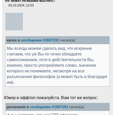
Re: Может ли машина мыслить?
03.10.2024, 12:03
epros в
сообщении #1657191
писал(а):
Мы всегда можем сделать вид, что искренне
считаем, что уж Вы-то точно обладаете
самосознанием, хотя в действительности Вы,
конечно, просто употребляете слово, значение
которого не понимаете, несмотря на все
разъяснения философов (а может быть и благодаря
им).
Юмор в оффтоп пожалуйста. Вам тот же вопрос:
gevaraweb в
сообщении #1657181
писал(а):
А вы считаете, что чат GPT обладает