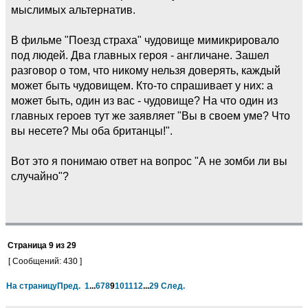
мыслимых альтернатив.
В фильме "Поезд страха" чудовище мимикрировало
под людей. Два главных героя - англичане. Зашел
разговор о том, что никому нельзя доверять, каждый
может быть чудовищем. Кто-то спрашивает у них: а
может быть, один из вас - чудовище? На что один из
главных героев тут же заявляет "Вы в своем уме? Что
вы несете? Мы оба британцы!".
Вот это я понимаю ответ на вопрос "А не зомби ли вы
случайно"?
Страница
9
из
29
[ Сообщений: 430 ]
На страницу
Пред.
1
...
6
7
8
9
10
11
12
...
29
След.