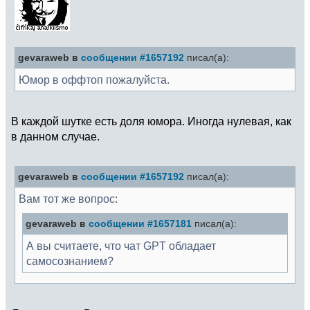
gevaraweb в
сообщении #1657192
писал(а):
Юмор в оффтоп пожалуйста.
В каждой шутке есть доля юмора. Иногда нулевая, как
в данном случае.
gevaraweb в
сообщении #1657192
писал(а):
Вам тот же вопрос:
gevaraweb в
сообщении #1657181
писал(а):
А вы считаете, что чат GPT обладает
самосознанием?