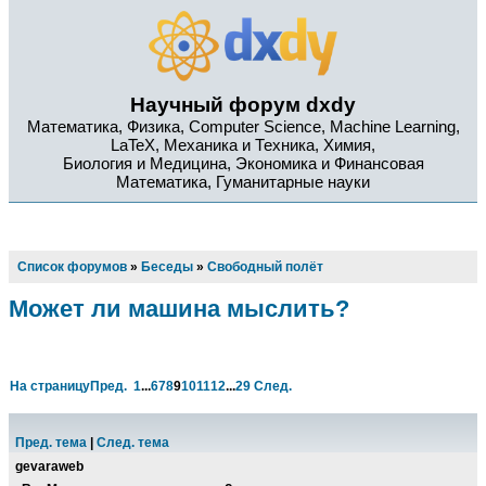
Научный форум dxdy
Математика, Физика, Computer Science, Machine Learning,
LaTeX, Механика и Техника, Химия,
Биология и Медицина, Экономика и Финансовая
Математика, Гуманитарные науки
Список форумов
»
Беседы
»
Свободный полёт
Может ли машина мыслить?
На страницу
Пред.
1
...
6
7
8
9
10
11
12
...
29
След.
Пред. тема
|
След. тема
gevaraweb